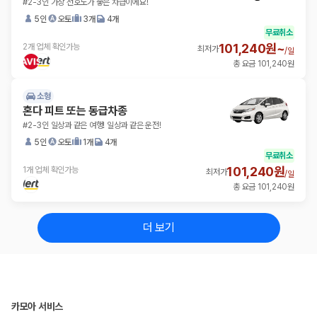
#2-3인 가장 선호도가 좋은 차급이에요!
5인
오토
3개
4개
무료취소
101,240원~
2개 업체 확인가능
최저가
/
일
총 요금 101,240원
소형
혼다 피트 또는 동급차종
#2-3인 일상과 같은 여행! 일상과 같은 운전!
5인
오토
1개
4개
무료취소
101,240원
1개 업체 확인가능
최저가
/
일
총 요금 101,240원
더 보기
카모아 서비스