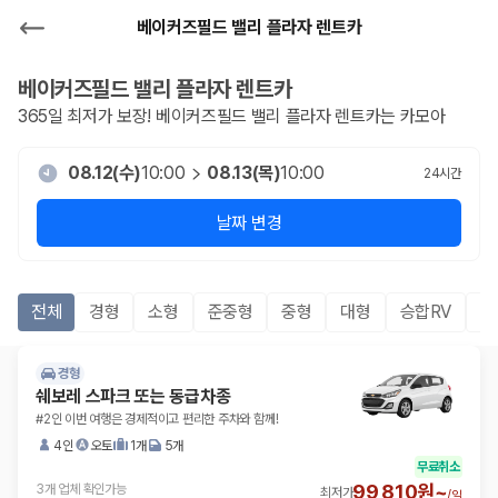
베이커즈필드 밸리 플라자 렌트카
베이커즈필드 밸리 플라자
렌트카
365일 최저가 보장!
베이커즈필드 밸리 플라자
렌트카는 카모아
08.12(수)
10:00
08.13(목)
10:00
24
시간
날짜 변경
전체
경형
소형
준중형
중형
대형
승합RV
S
경형
쉐보레 스파크 또는 동급차종
#2인 이번 여행은 경제적이고 편리한 주차와 함께!
4인
오토
1개
5개
무료취소
99,810원~
3개 업체 확인가능
최저가
/
일