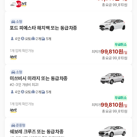
총 요금 99,810원
소형
포드 피에스타 해치백 또는 동급차종
4인
오토
2개
5개
무료취소
99,810원
1개 업체 확인가능
최저가
/
일
총 요금 99,810원
소형
미쓰비시 미라지 또는 동급차종
#2-3인 가성비 최고!
4인
오토
2개
5개
무료취소
99,810원
1개 업체 확인가능
최저가
/
일
총 요금 99,810원
준중형
쉐보레 크루즈 또는 동급차종