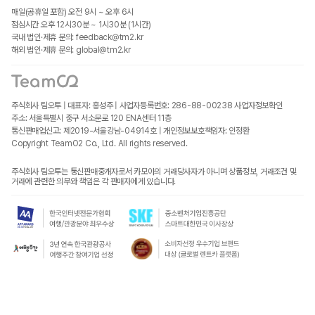
매일(공휴일 포함) 오전 9시 ~ 오후 6시
점심시간 오후 12시30분 ~ 1시30분 (1시간)
국내 법인·제휴 문의: feedback@tm2.kr
해외 법인·제휴 문의: global@tm2.kr
주식회사 팀오투 | 대표자: 홍성주 | 사업자등록번호: 286-88-00238
사업자정보확인
주소: 서울특별시 중구 서소문로 120 ENA센터 11층
통신판매업신고: 제2019-서울강남-04914호 | 개인정보보호책임자: 인정환
Copyright TeamO2 Co., Ltd. All rights reserved.
주식회사 팀오투는 통신판매중개자로서 카모아의 거래당사자가 아니며 상품정보, 거래조건 및
거래에 관련한 의무와 책임은 각 판매자에게 있습니다.