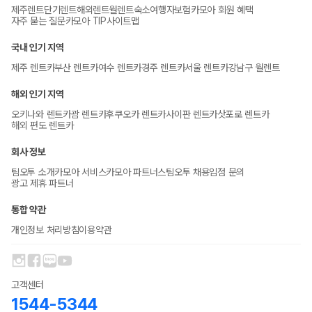
제주렌트
단기렌트
해외렌트
월렌트
숙소
여행자보험
카모아 회원 혜택
자주 묻는 질문
카모아 TIP
사이트맵
국내 인기 지역
제주 렌트카
부산 렌트카
여수 렌트카
경주 렌트카
서울 렌트카
강남구 월렌트
해외 인기 지역
오키나와 렌트카
괌 렌트카
후쿠오카 렌트카
사이판 렌트카
삿포로 렌트카
해외 편도 렌트카
회사 정보
팀오투 소개
카모아 서비스
카모아 파트너스
팀오투 채용
입점 문의
광고 제휴 파트너
통합 약관
개인정보 처리방침
이용약관
고객센터
1544-5344