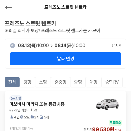
프레즈노 스트릿 렌트카
프레즈노 스트릿
렌트카
365일 최저가 보장!
프레즈노 스트릿
렌트카는 카모아
08.13(목)
10:00
08.14(금)
10:00
24
시간
날짜 변경
전체
경형
소형
준중형
중형
대형
승합RV
S
소형
미쓰비시 미라지 또는 동급차종
#2-3인 가성비 최고!
4인
오토
2개
5개
무료취소
99,530원~
3개 업체 확인가능
최저가
/
일