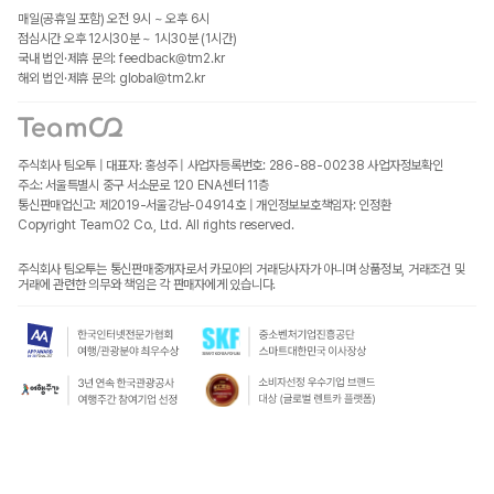
매일(공휴일 포함) 오전 9시 ~ 오후 6시
점심시간 오후 12시30분 ~ 1시30분 (1시간)
국내 법인·제휴 문의: feedback@tm2.kr
해외 법인·제휴 문의: global@tm2.kr
주식회사 팀오투 | 대표자: 홍성주 | 사업자등록번호: 286-88-00238
사업자정보확인
주소: 서울특별시 중구 서소문로 120 ENA센터 11층
통신판매업신고: 제2019-서울강남-04914호 | 개인정보보호책임자: 인정환
Copyright TeamO2 Co., Ltd. All rights reserved.
주식회사 팀오투는 통신판매중개자로서 카모아의 거래당사자가 아니며 상품정보, 거래조건 및
거래에 관련한 의무와 책임은 각 판매자에게 있습니다.