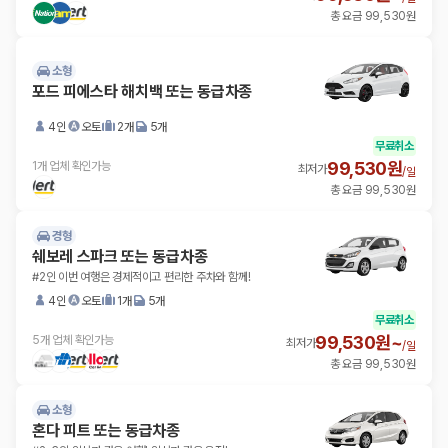
총 요금 99,530원
소형
포드 피에스타 해치백 또는 동급차종
4인
오토
2개
5개
무료취소
99,530원
1개 업체 확인가능
최저가
/
일
총 요금 99,530원
경형
쉐보레 스파크 또는 동급차종
#2인 이번 여행은 경제적이고 편리한 주차와 함께!
4인
오토
1개
5개
무료취소
99,530원~
5개 업체 확인가능
최저가
/
일
총 요금 99,530원
소형
혼다 피트 또는 동급차종