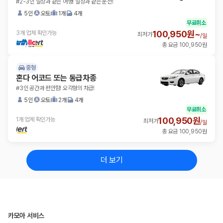
#2-3인 일상과 같은 여행! 일상과 같은 운전!
5인
오토
1개
4개
무료취소
100,950원~
3개 업체 확인가능
최저가
/
일
총 요금 100,950원
중형
혼다 어코드 또는 동급차종
#3인 공간과 편안함! 오각형의 차급!
5인
오토
2개
4개
무료취소
100,950원
1개 업체 확인가능
최저가
/
일
총 요금 100,950원
더 보기
카모아 서비스