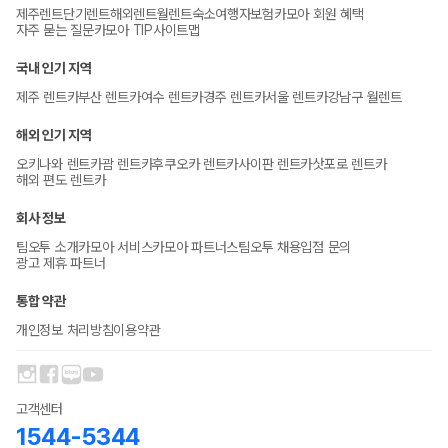
제주렌트
단기렌트
해외렌트
월렌트
숙소
여행자보험
카모아 회원 혜택
자주 묻는 질문
카모아 TIP
사이트맵
국내 인기 지역
제주 렌트카
부산 렌트카
여수 렌트카
경주 렌트카
서울 렌트카
강남구 월렌트
해외 인기 지역
오키나와 렌트카
괌 렌트카
후쿠오카 렌트카
사이판 렌트카
삿포로 렌트카
해외 편도 렌트카
회사 정보
팀오투 소개
카모아 서비스
카모아 파트너스
팀오투 채용
입점 문의
광고 제휴 파트너
통합 약관
개인정보 처리방침
이용약관
고객센터
1544-5344