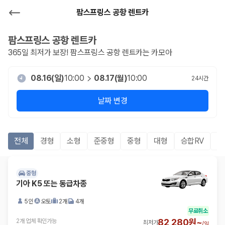
팜스프링스 공항 렌트카
팜스프링스 공항
렌트카
365일 최저가 보장!
팜스프링스 공항
렌트카는 카모아
08.16(일)
10:00
08.17(월)
10:00
24
시간
날짜 변경
전체
경형
소형
준중형
중형
대형
승합RV
S
중형
기아 K5 또는 동급차종
5인
오토
2개
4개
무료취소
82,280원~
2개 업체 확인가능
최저가
/
일