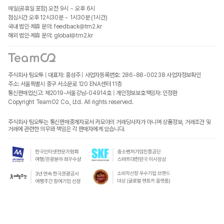
매일(공휴일 포함) 오전 9시 ~ 오후 6시
점심시간 오후 12시30분 ~ 1시30분 (1시간)
국내 법인·제휴 문의: feedback@tm2.kr
해외 법인·제휴 문의: global@tm2.kr
주식회사 팀오투 | 대표자: 홍성주 | 사업자등록번호: 286-88-00238
사업자정보확인
주소: 서울특별시 중구 서소문로 120 ENA센터 11층
통신판매업신고: 제2019-서울강남-04914호 | 개인정보보호책임자: 인정환
Copyright TeamO2 Co., Ltd. All rights reserved.
주식회사 팀오투는 통신판매중개자로서 카모아의 거래당사자가 아니며 상품정보, 거래조건 및
거래에 관련한 의무와 책임은 각 판매자에게 있습니다.