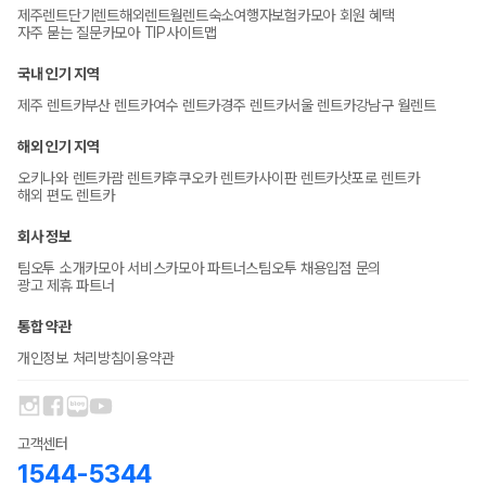
제주렌트
단기렌트
해외렌트
월렌트
숙소
여행자보험
카모아 회원 혜택
자주 묻는 질문
카모아 TIP
사이트맵
국내 인기 지역
제주 렌트카
부산 렌트카
여수 렌트카
경주 렌트카
서울 렌트카
강남구 월렌트
해외 인기 지역
오키나와 렌트카
괌 렌트카
후쿠오카 렌트카
사이판 렌트카
삿포로 렌트카
해외 편도 렌트카
회사 정보
팀오투 소개
카모아 서비스
카모아 파트너스
팀오투 채용
입점 문의
광고 제휴 파트너
통합 약관
개인정보 처리방침
이용약관
고객센터
1544-5344