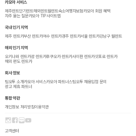
카모아 서비스
제주렌트
단기렌트
해외렌트
월렌트
숙소
여행자보험
카모아 회원 혜택
자주 묻는 질문
카모아 TIP
사이트맵
국내 인기 지역
제주 렌트카
부산 렌트카
여수 렌트카
경주 렌트카
서울 렌트카
강남구 월렌트
해외 인기 지역
오키나와 렌트카
괌 렌트카
후쿠오카 렌트카
사이판 렌트카
삿포로 렌트카
해외 편도 렌트카
회사 정보
팀오투 소개
카모아 서비스
카모아 파트너스
팀오투 채용
입점 문의
광고 제휴 파트너
통합 약관
개인정보 처리방침
이용약관
고객센터