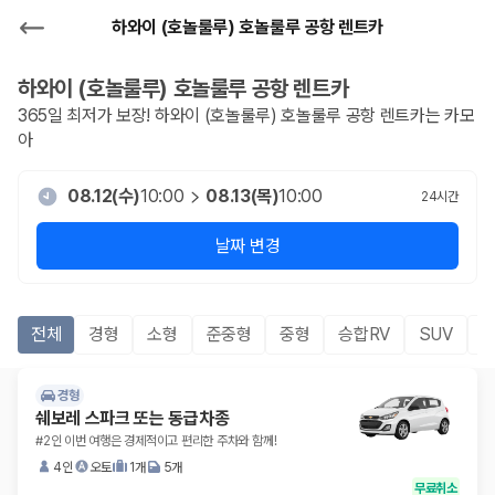
하와이 (호놀룰루) 호놀룰루 공항 렌트카
하와이 (호놀룰루) 호놀룰루 공항
렌트카
365일 최저가 보장!
하와이 (호놀룰루) 호놀룰루 공항
렌트카는 카모
아
08.12(수)
10:00
08.13(목)
10:00
24
시간
날짜 변경
전체
경형
소형
준중형
중형
승합RV
SUV
경형
쉐보레 스파크 또는 동급차종
#2인 이번 여행은 경제적이고 편리한 주차와 함께!
4인
오토
1개
5개
무료취소