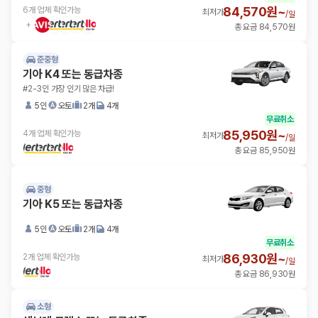
84,570원~
6개 업체 확인가능
최저가
/
일
총 요금 84,570원
준중형
기아 K4 또는 동급차종
#2-3인 가장 인기 많은 차급!
5인
오토
2개
4개
무료취소
85,950원~
4개 업체 확인가능
최저가
/
일
총 요금 85,950원
중형
기아 K5 또는 동급차종
5인
오토
2개
4개
무료취소
86,930원~
2개 업체 확인가능
최저가
/
일
총 요금 86,930원
소형