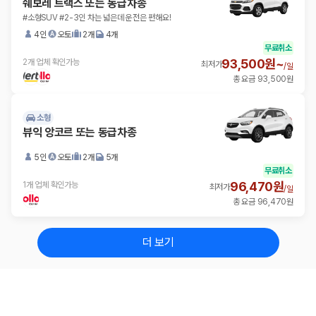
쉐보레 트랙스 또는 동급차종
#소형SUV #2-3인 차는 넓은데 운전은 편해요!
4인
오토
2개
4개
무료취소
93,500원~
2개 업체 확인가능
최저가
/
일
총 요금 93,500원
소형
뷰익 앙코르 또는 동급차종
5인
오토
2개
5개
무료취소
96,470원
1개 업체 확인가능
최저가
/
일
총 요금 96,470원
더 보기