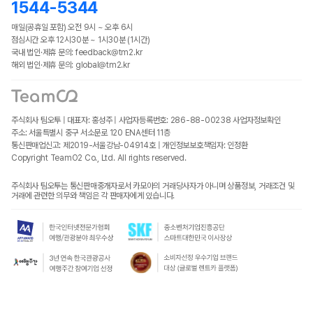
1544-5344
매일(공휴일 포함) 오전 9시 ~ 오후 6시
점심시간 오후 12시30분 ~ 1시30분 (1시간)
국내 법인·제휴 문의: feedback@tm2.kr
해외 법인·제휴 문의: global@tm2.kr
주식회사 팀오투 | 대표자: 홍성주 | 사업자등록번호: 286-88-00238
사업자정보확인
주소: 서울특별시 중구 서소문로 120 ENA센터 11층
통신판매업신고: 제2019-서울강남-04914호 | 개인정보보호책임자: 인정환
Copyright TeamO2 Co., Ltd. All rights reserved.
주식회사 팀오투는 통신판매중개자로서 카모아의 거래당사자가 아니며 상품정보, 거래조건 및
거래에 관련한 의무와 책임은 각 판매자에게 있습니다.