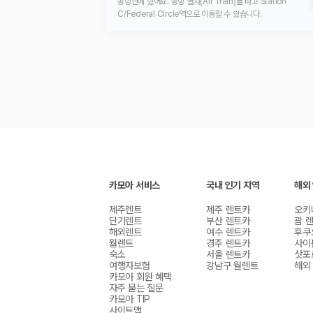
공항안에 있어요. 공항 열차(Air Train)를 타고 Station
C/Federal Circle역으로 이동할 수 있습니다.
카모아 서비스
국내 인기 지역
해외
제주렌트
제주 렌트카
오키
단기렌트
부산 렌트카
괌 
해외렌트
여수 렌트카
후쿠
월렌트
경주 렌트카
사이
숙소
서울 렌트카
삿포
여행자보험
강남구 월렌트
해외
카모아 회원 혜택
자주 묻는 질문
카모아 TIP
사이트맵