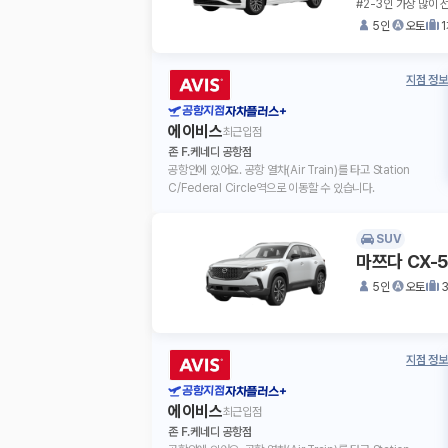
#2-3인 가장 많이 
5인
오토
지점 정보
공항지점
자차플러스+
에이비스
최근입점
존 F.케네디 공항점
공항안에 있어요. 공항 열차(Air Train)를 타고 Station
C/Federal Circle역으로 이동할 수 있습니다.
SUV
마쯔다 CX-
5인
오토
지점 정보
공항지점
자차플러스+
에이비스
최근입점
존 F.케네디 공항점