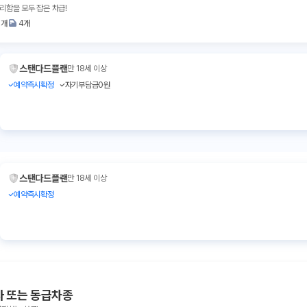
리함을 모두 잡은 차급!
3개
4개
스탠다드플랜
만 18세 이상
예약즉시확정
자기부담금0원
스탠다드플랜
만 18세 이상
예약즉시확정
타 또는 동급차종