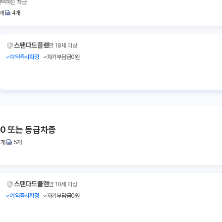
선택하는 차급!
1개
4개
스탠다드플랜
만 18세 이상
예약즉시확정
자기부담금0원
50 또는 동급차종
3개
5개
스탠다드플랜
만 18세 이상
예약즉시확정
자기부담금0원