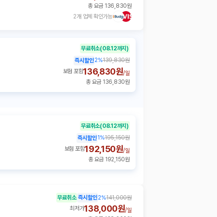
총 요금 136,830원
2개 업체 확인가능
무료취소
(08.12까지)
2
%
139,830원
즉시할인
136,830원
보험 포함
/
일
총 요금 136,830원
무료취소
(08.12까지)
1
%
195,150원
즉시할인
192,150원
보험 포함
/
일
총 요금 192,150원
무료취소
즉시할인
2
%
141,000원
138,000원
최저가
/
일