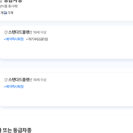
성비를 동시에!
3개
5개
스탠다드플랜
만 18세 이상
예약즉시확정
자기부담금0원
스탠다드플랜
만 18세 이상
예약즉시확정
라 또는 동급차종