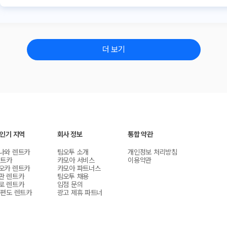
더 보기
 인기 지역
회사 정보
통합 약관
나와 렌트카
팀오투 소개
개인정보 처리방침
렌트카
카모아 서비스
이용약관
오카 렌트카
카모아 파트너스
판 렌트카
팀오투 채용
로 렌트카
입점 문의
 편도 렌트카
광고 제휴 파트너