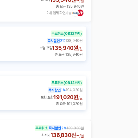
/
일
총 요금 135,940원
2개 업체 확인가능
무료취소
(08.12까지)
2
%
138,940원
즉시할인
135,940원
보험 포함
/
일
총 요금 135,940원
무료취소
(08.12까지)
1
%
194,020원
즉시할인
191,020원
보험 포함
/
일
총 요금 191,020원
무료취소
즉시할인
2
%
139,830원
136,830원~
최저가
/
일