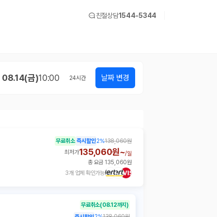
친절상담
1544-5344
08.14(금)
10:00
날짜 변경
24
시간
무료취소
즉시할인
2
%
138,060원
135,060원~
최저가
/
일
총 요금 135,060원
3개 업체 확인가능
무료취소
(08.12까지)
2
%
138,060원
즉시할인