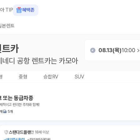
아 TIP
혜택존
일본렌트
렌트카
08.13(목)
10:00
 케네디 공항
렌트카는 카모아
형
중형
승합RV
SUV
크 또는 동급차종
경제적이고 편리한 주차와 함께!
1개
5개
스탠다드플랜
만 18세 이상
예약즉시확정
자기부담금0원