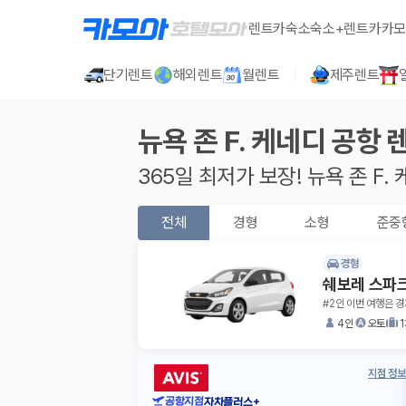
렌트카
숙소
숙소+렌트카
카모
단기렌트
해외렌트
월렌트
제주렌트
뉴욕 존 F. 케네디 공항
365일 최저가 보장!
뉴욕 존 F.
전체
경형
소형
준중
경형
쉐보레 스파
#2인 이번 여행은 
4인
오토
지점 정보
공항지점
자차플러스+