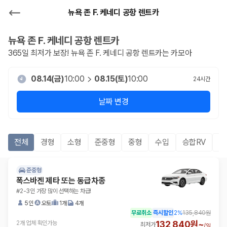
뉴욕 존 F. 케네디 공항 렌트카
뉴욕 존 F. 케네디 공항
렌트카
365일 최저가 보장!
뉴욕 존 F. 케네디 공항
렌트카는 카모아
08.14(금)
10:00
08.15(토)
10:00
24
시간
날짜 변경
전체
경형
소형
준중형
중형
수입
승합RV
S
준중형
폭스바겐 제타 또는 동급차종
#2-3인 가장 많이 선택하는 차급!
5인
오토
1개
4개
무료취소
즉시할인
2
%
135,840원
132,840원~
2개 업체 확인가능
최저가
/
일