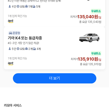
#2인 이번 여행은 경제적이고 편리한 주차와 함께!
4인
오토
1개
5개
무료취소
135,040원
1개 업체 확인가능
최저가
/
일
총 요금 135,040원
준중형
기아 K4 또는 동급차종
#2-3인 가장 인기 많은 차급!
5인
오토
2개
4개
무료취소
135,910원
1개 업체 확인가능
최저가
/
일
총 요금 135,910원
더 보기
카모아 서비스