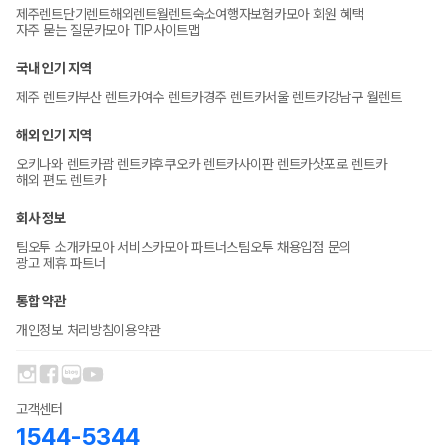
제주렌트
단기렌트
해외렌트
월렌트
숙소
여행자보험
카모아 회원 혜택
자주 묻는 질문
카모아 TIP
사이트맵
국내 인기 지역
제주 렌트카
부산 렌트카
여수 렌트카
경주 렌트카
서울 렌트카
강남구 월렌트
해외 인기 지역
오키나와 렌트카
괌 렌트카
후쿠오카 렌트카
사이판 렌트카
삿포로 렌트카
해외 편도 렌트카
회사 정보
팀오투 소개
카모아 서비스
카모아 파트너스
팀오투 채용
입점 문의
광고 제휴 파트너
통합 약관
개인정보 처리방침
이용약관
고객센터
1544-5344