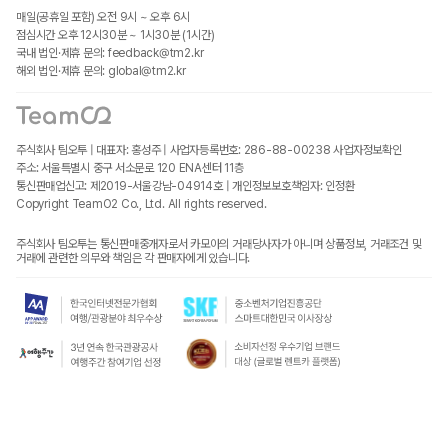
매일(공휴일 포함) 오전 9시 ~ 오후 6시
점심시간 오후 12시30분 ~ 1시30분 (1시간)
국내 법인·제휴 문의: feedback@tm2.kr
해외 법인·제휴 문의: global@tm2.kr
주식회사 팀오투 | 대표자: 홍성주 | 사업자등록번호: 286-88-00238
사업자정보확인
주소: 서울특별시 중구 서소문로 120 ENA센터 11층
통신판매업신고: 제2019-서울강남-04914호 | 개인정보보호책임자: 인정환
Copyright TeamO2 Co., Ltd. All rights reserved.
주식회사 팀오투는 통신판매중개자로서 카모아의 거래당사자가 아니며 상품정보, 거래조건 및
거래에 관련한 의무와 책임은 각 판매자에게 있습니다.