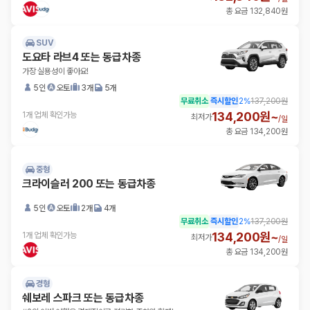
총 요금 132,840원
SUV
도요타 라브4 또는 동급차종
가장 실용성이 좋아요!
5인
오토
3개
5개
무료취소
즉시할인
2
%
137,200원
134,200원~
1개 업체 확인가능
최저가
/
일
총 요금 134,200원
중형
크라이슬러 200 또는 동급차종
5인
오토
2개
4개
무료취소
즉시할인
2
%
137,200원
134,200원~
1개 업체 확인가능
최저가
/
일
총 요금 134,200원
경형
쉐보레 스파크 또는 동급차종