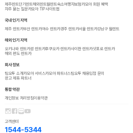
제주렌트
단기렌트
해외렌트
월렌트
숙소
여행자보험
카모아 회원 혜택
자주 묻는 질문
카모아 TIP
사이트맵
국내 인기 지역
제주 렌트카
부산 렌트카
여수 렌트카
경주 렌트카
서울 렌트카
강남구 월렌트
해외 인기 지역
오키나와 렌트카
괌 렌트카
후쿠오카 렌트카
사이판 렌트카
삿포로 렌트카
해외 편도 렌트카
회사 정보
팀오투 소개
카모아 서비스
카모아 파트너스
팀오투 채용
입점 문의
광고 제휴 파트너
통합 약관
개인정보 처리방침
이용약관
고객센터
1544-5344