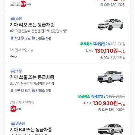
총 요금 130,110원
소형
기아 리오 또는 동급차종
#2-3인 일상과 같은 운전으로 편안한 여행!
4인
오토
3개
4개
무료취소
즉시할인
2
%
133,110원
130,110원~
1개 업체 확인가능
최저가
/
일
총 요금 130,110원
소형
기아 쏘울 또는 동급차종
SUV의 실용성과 가성비를 동시에!
5인
오토
3개
5개
무료취소
즉시할인
2
%
133,930원
130,930원~
2개 업체 확인가능
최저가
/
일
총 요금 130,930원
준중형
기아 K4 또는 동급차종