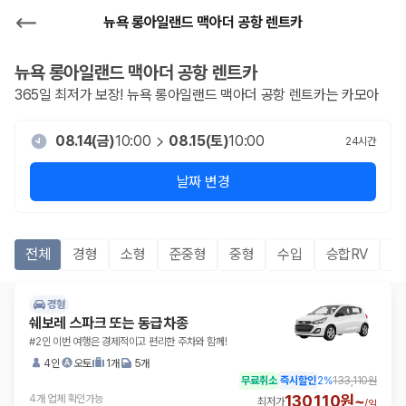
뉴욕 롱아일랜드 맥아더 공항 렌트카
뉴욕 롱아일랜드 맥아더 공항
렌트카
365일 최저가 보장!
뉴욕 롱아일랜드 맥아더 공항
렌트카는 카모아
08.14(금)
10:00
08.15(토)
10:00
24
시간
날짜 변경
전체
경형
소형
준중형
중형
수입
승합RV
S
경형
쉐보레 스파크 또는 동급차종
#2인 이번 여행은 경제적이고 편리한 주차와 함께!
4인
오토
1개
5개
무료취소
즉시할인
2
%
133,110원
130,110원~
4개 업체 확인가능
최저가
/
일