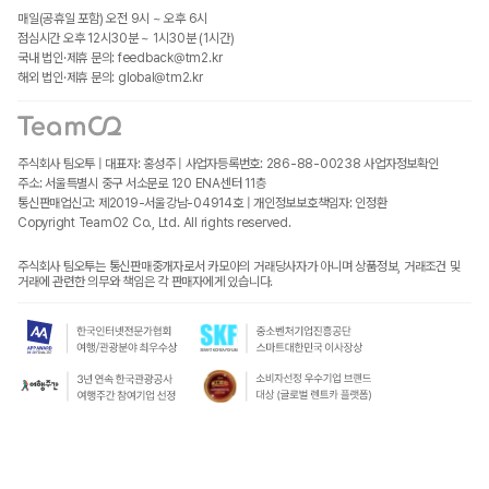
매일(공휴일 포함) 오전 9시 ~ 오후 6시
점심시간 오후 12시30분 ~ 1시30분 (1시간)
국내 법인·제휴 문의: feedback@tm2.kr
해외 법인·제휴 문의: global@tm2.kr
주식회사 팀오투 | 대표자: 홍성주 | 사업자등록번호: 286-88-00238
사업자정보확인
주소: 서울특별시 중구 서소문로 120 ENA센터 11층
통신판매업신고: 제2019-서울강남-04914호 | 개인정보보호책임자: 인정환
Copyright TeamO2 Co., Ltd. All rights reserved.
주식회사 팀오투는 통신판매중개자로서 카모아의 거래당사자가 아니며 상품정보, 거래조건 및
거래에 관련한 의무와 책임은 각 판매자에게 있습니다.