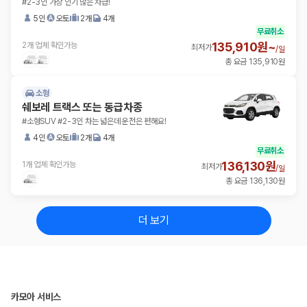
#2-3인 가장 인기 많은 차급!
5인
오토
2개
4개
무료취소
135,910원~
2개 업체 확인가능
최저가
/
일
총 요금 135,910원
소형
쉐보레 트랙스 또는 동급차종
#소형SUV #2-3인 차는 넓은데 운전은 편해요!
4인
오토
2개
4개
무료취소
136,130원
1개 업체 확인가능
최저가
/
일
총 요금 136,130원
더 보기
카모아 서비스