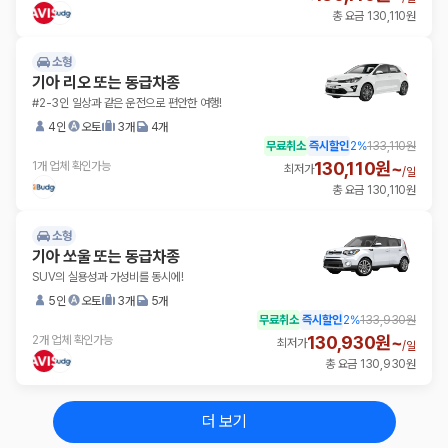
총 요금 130,110원
소형
기아 리오 또는 동급차종
#2-3인 일상과 같은 운전으로 편안한 여행!
4인
오토
3개
4개
무료취소
즉시할인
2
%
133,110원
130,110원~
1개 업체 확인가능
최저가
/
일
총 요금 130,110원
소형
기아 쏘울 또는 동급차종
SUV의 실용성과 가성비를 동시에!
5인
오토
3개
5개
무료취소
즉시할인
2
%
133,930원
130,930원~
2개 업체 확인가능
최저가
/
일
총 요금 130,930원
더 보기