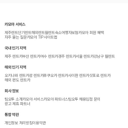
카모아 서비스
제주렌트
단기렌트
해외렌트
월렌트
숙소
여행자보험
카모아 회원 혜택
자주 묻는 질문
카모아 TIP
사이트맵
국내 인기 지역
제주 렌트카
부산 렌트카
여수 렌트카
경주 렌트카
서울 렌트카
강남구 월렌트
해외 인기 지역
오키나와 렌트카
괌 렌트카
후쿠오카 렌트카
사이판 렌트카
삿포로 렌트카
해외 편도 렌트카
회사 정보
팀오투 소개
카모아 서비스
카모아 파트너스
팀오투 채용
입점 문의
광고 제휴 파트너
통합 약관
개인정보 처리방침
이용약관