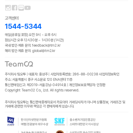
고객센터
1544-5344
매일(공휴일 포함) 오전 9시 ~ 오후 6시
점심시간 오후 12시30분 ~ 1시30분 (1시간)
국내 법인·제휴 문의: feedback@tm2.kr
해외 법인·제휴 문의: global@tm2.kr
주식회사 팀오투 | 대표자: 홍성주 | 사업자등록번호: 286-88-00238
사업자정보확인
주소: 서울특별시 중구 서소문로 120 ENA센터 11층
통신판매업신고: 제2019-서울강남-04914호 | 개인정보보호책임자: 인정환
Copyright TeamO2 Co., Ltd. All rights reserved.
주식회사 팀오투는 통신판매중개자로서 카모아의 거래당사자가 아니며 상품정보, 거래조건 및
거래에 관련한 의무와 책임은 각 판매자에게 있습니다.