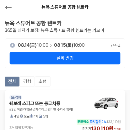
뉴욕 스튜어트 공항 렌트카
뉴욕 스튜어트 공항
렌트카
365일 최저가 보장!
뉴욕 스튜어트 공항
렌트카는 카모아
08.14(금)
10:00
08.15(토)
10:00
24
시간
날짜 변경
전체
경형
소형
경형
쉐보레 스파크 또는 동급차종
#2인 이번 여행은 경제적이고 편리한 주차와 함께!
4인
오토
1개
5개
무료취소
즉시할인
2
%
133,110원
130,110원~
2개 업체 확인가능
최저가
/
일