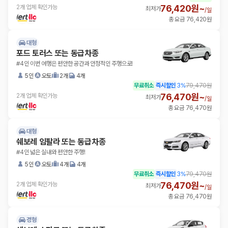
76,420원~
2개 업체 확인가능
최저가
/
일
총 요금 76,420원
대형
포드 토러스 또는 동급차종
#4인 이번 여행은 편안한 공간과 안정적인 주행으로!
5인
오토
2개
4개
무료취소
즉시할인
3
%
79,470원
76,470원~
2개 업체 확인가능
최저가
/
일
총 요금 76,470원
대형
쉐보레 임팔라 또는 동급차종
#4인 넓은 실내와 편안한 주행!
5인
오토
4개
4개
무료취소
즉시할인
3
%
79,470원
76,470원~
2개 업체 확인가능
최저가
/
일
총 요금 76,470원
경형