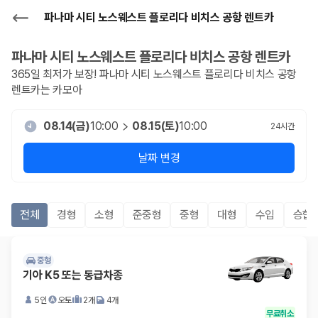
파나마 시티 노스웨스트 플로리다 비치스 공항 렌트카
파나마 시티 노스웨스트 플로리다 비치스 공항
렌트카
365일 최저가 보장!
파나마 시티 노스웨스트 플로리다 비치스 공항
렌트카는 카모아
08.14(금)
10:00
08.15(토)
10:00
24
시간
날짜 변경
전체
경형
소형
준중형
중형
대형
수입
승합R
중형
기아 K5 또는 동급차종
5인
오토
2개
4개
무료취소