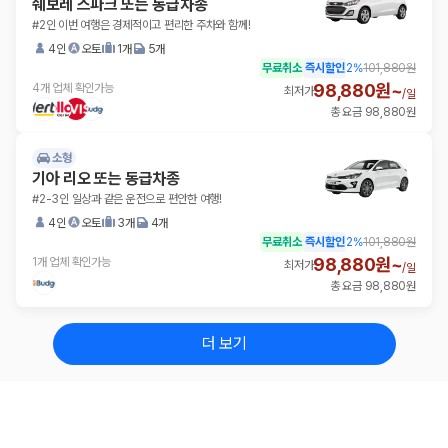
쉐보레 스파크 또는 동급차종
#2인 이번 여행은 경제적이고 편리한 주차와 함께!
4인
오토
1개
5개
무료취소
즉시할인
2
%
101,880원
98,880원~
4개 업체 확인가능
최저가
/
일
총 요금 98,880원
소형
기아 리오 또는 동급차종
#2-3인 일상과 같은 운전으로 편안한 여행!
4인
오토
3개
4개
무료취소
즉시할인
2
%
101,880원
98,880원~
1개 업체 확인가능
최저가
/
일
총 요금 98,880원
더 보기