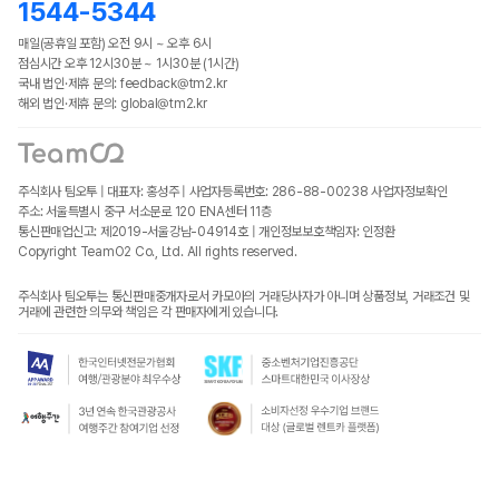
1544-5344
매일(공휴일 포함) 오전 9시 ~ 오후 6시
점심시간 오후 12시30분 ~ 1시30분 (1시간)
국내 법인·제휴 문의: feedback@tm2.kr
해외 법인·제휴 문의: global@tm2.kr
주식회사 팀오투 | 대표자: 홍성주 | 사업자등록번호: 286-88-00238
사업자정보확인
주소: 서울특별시 중구 서소문로 120 ENA센터 11층
통신판매업신고: 제2019-서울강남-04914호 | 개인정보보호책임자: 인정환
Copyright TeamO2 Co., Ltd. All rights reserved.
주식회사 팀오투는 통신판매중개자로서 카모아의 거래당사자가 아니며 상품정보, 거래조건 및
거래에 관련한 의무와 책임은 각 판매자에게 있습니다.