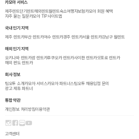
카모아 서비스
제주렌트
단기렌트
해외렌트
월렌트
숙소
여행자보험
카모아 회원 혜택
자주 묻는 질문
카모아 TIP
사이트맵
국내 인기 지역
제주 렌트카
부산 렌트카
여수 렌트카
경주 렌트카
서울 렌트카
강남구 월렌트
해외 인기 지역
오키나와 렌트카
괌 렌트카
후쿠오카 렌트카
사이판 렌트카
삿포로 렌트카
해외 편도 렌트카
회사 정보
팀오투 소개
카모아 서비스
카모아 파트너스
팀오투 채용
입점 문의
광고 제휴 파트너
통합 약관
개인정보 처리방침
이용약관
고객센터