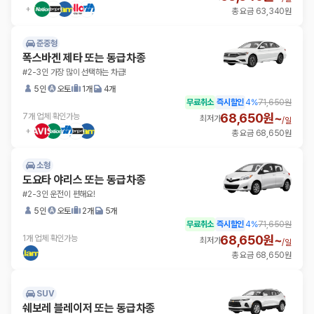
총 요금 63,340원
준중형
폭스바겐 제타 또는 동급차종
#2-3인 가장 많이 선택하는 차급!
5인
오토
1개
4개
무료취소
즉시할인
4
%
71,650원
68,650원~
7개 업체 확인가능
최저가
/
일
총 요금 68,650원
소형
도요타 야리스 또는 동급차종
#2-3인 운전이 편해요!
5인
오토
2개
5개
무료취소
즉시할인
4
%
71,650원
68,650원~
1개 업체 확인가능
최저가
/
일
총 요금 68,650원
SUV
쉐보레 블레이저 또는 동급차종