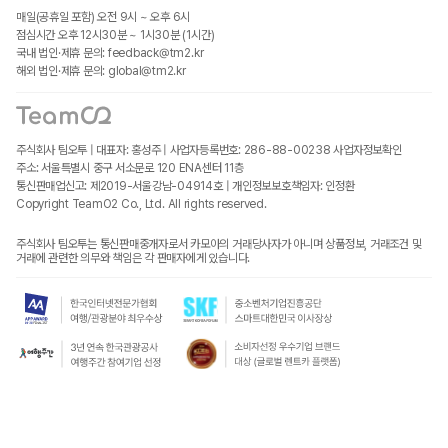
매일(공휴일 포함) 오전 9시 ~ 오후 6시
점심시간 오후 12시30분 ~ 1시30분 (1시간)
국내 법인·제휴 문의: feedback@tm2.kr
해외 법인·제휴 문의: global@tm2.kr
주식회사 팀오투 | 대표자: 홍성주 | 사업자등록번호: 286-88-00238
사업자정보확인
주소: 서울특별시 중구 서소문로 120 ENA센터 11층
통신판매업신고: 제2019-서울강남-04914호 | 개인정보보호책임자: 인정환
Copyright TeamO2 Co., Ltd. All rights reserved.
주식회사 팀오투는 통신판매중개자로서 카모아의 거래당사자가 아니며 상품정보, 거래조건 및
거래에 관련한 의무와 책임은 각 판매자에게 있습니다.