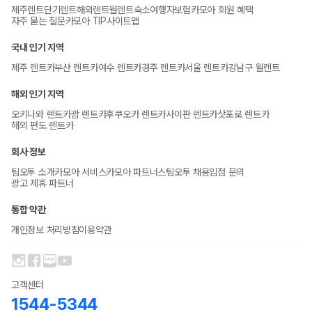
제주렌트
단기렌트
해외렌트
월렌트
숙소
여행자보험
카모아 회원 혜택
자주 묻는 질문
카모아 TIP
사이트맵
국내 인기 지역
제주 렌트카
부산 렌트카
여수 렌트카
경주 렌트카
서울 렌트카
강남구 월렌트
해외 인기 지역
오키나와 렌트카
괌 렌트카
후쿠오카 렌트카
사이판 렌트카
삿포로 렌트카
해외 편도 렌트카
회사 정보
팀오투 소개
카모아 서비스
카모아 파트너스
팀오투 채용
입점 문의
광고 제휴 파트너
통합 약관
개인정보 처리방침
이용약관
고객센터
1544-5344