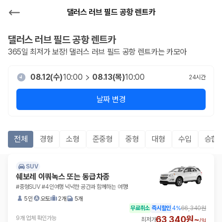
댈러스 러브 필드 공항 렌트카
댈러스 러브 필드 공항
렌트카
365일 최저가 보장!
댈러스 러브 필드 공항
렌트카는 카모아
08.12(수)
10:00
08.13(목)
10:00
24
시간
날짜 변경
전체
경형
소형
준중형
중형
대형
수입
승합R
SUV
쉐보레 이쿼녹스 또는 동급차종
#중형SUV #4인여행 넉넉한 공간과 함께하는 여행!
5인
오토
2개
5개
무료취소
즉시할인
4
%
66,340원
63,340원~
9개 업체 확인가능
최저가
/
일