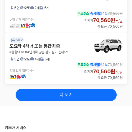
5인
오토
2개
5개
무료취소
즉시할인
4
%
73,560원
70,560원~
5개 업체 확인가능
최저가
/
일
총 요금 70,560원
SUV
도요타 4러너 또는 동급차종
#중형SUV #4인가족 많은 짐도 싣기 편해요!
5인
오토
4개
5개
무료취소
즉시할인
4
%
73,560원
70,560원~
3개 업체 확인가능
최저가
/
일
총 요금 70,560원
더 보기
카모아 서비스