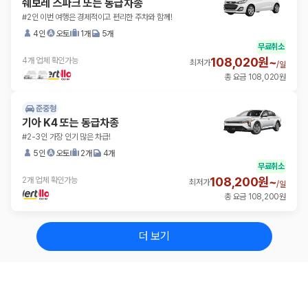
쉐보레 스파크 또는 동급차종
#2인 이번 여행은 경제적이고 편리한 주차와 함께!
4인
오토
1개
5개
무료취소
108,020원~
4개 업체 확인가능
최저가
/
일
총 요금 108,020원
준중형
기아 K4 또는 동급차종
#2-3인 가장 인기 많은 차급!
5인
오토
2개
4개
무료취소
108,200원~
2개 업체 확인가능
최저가
/
일
총 요금 108,200원
더 보기