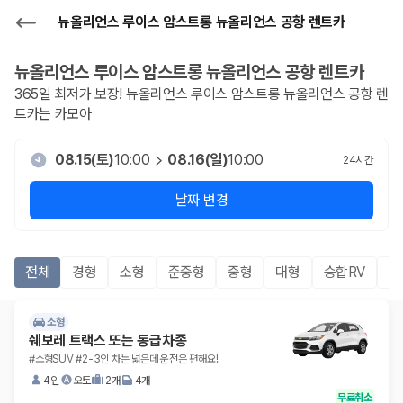
뉴올리언스 루이스 암스트롱 뉴올리언스 공항 렌트카
뉴올리언스 루이스 암스트롱 뉴올리언스 공항
렌트카
365일 최저가 보장!
뉴올리언스 루이스 암스트롱 뉴올리언스 공항
렌
트카는 카모아
08.15(토)
10:00
08.16(일)
10:00
24
시간
날짜 변경
전체
경형
소형
준중형
중형
대형
승합RV
S
소형
쉐보레 트랙스 또는 동급차종
#소형SUV #2-3인 차는 넓은데 운전은 편해요!
4인
오토
2개
4개
무료취소