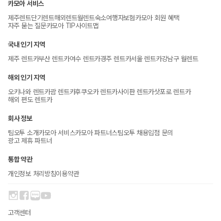
카모아 서비스
제주렌트
단기렌트
해외렌트
월렌트
숙소
여행자보험
카모아 회원 혜택
자주 묻는 질문
카모아 TIP
사이트맵
국내 인기 지역
제주 렌트카
부산 렌트카
여수 렌트카
경주 렌트카
서울 렌트카
강남구 월렌트
해외 인기 지역
오키나와 렌트카
괌 렌트카
후쿠오카 렌트카
사이판 렌트카
삿포로 렌트카
해외 편도 렌트카
회사 정보
팀오투 소개
카모아 서비스
카모아 파트너스
팀오투 채용
입점 문의
광고 제휴 파트너
통합 약관
개인정보 처리방침
이용약관
고객센터