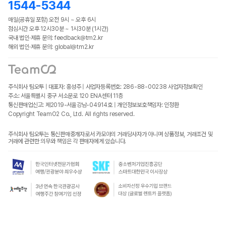
1544-5344
매일(공휴일 포함) 오전 9시 ~ 오후 6시
점심시간 오후 12시30분 ~ 1시30분 (1시간)
국내 법인·제휴 문의: feedback@tm2.kr
해외 법인·제휴 문의: global@tm2.kr
주식회사 팀오투 | 대표자: 홍성주 | 사업자등록번호: 286-88-00238
사업자정보확인
주소: 서울특별시 중구 서소문로 120 ENA센터 11층
통신판매업신고: 제2019-서울강남-04914호 | 개인정보보호책임자: 인정환
Copyright TeamO2 Co., Ltd. All rights reserved.
주식회사 팀오투는 통신판매중개자로서 카모아의 거래당사자가 아니며 상품정보, 거래조건 및
거래에 관련한 의무와 책임은 각 판매자에게 있습니다.