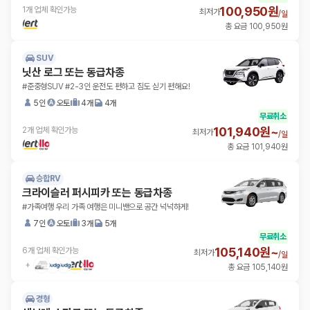
100,950원
1개 업체 확인가능
최저가
/
일
총 요금 100,950원
SUV
닛산 로그 또는 동급차종
#준중형SUV #2-3인 운전도 편하고 짐도 싣기 편해요!
5인
오토
4개
4개
무료취소
101,940원~
2개 업체 확인가능
최저가
/
일
총 요금 101,940원
승합RV
크라이슬러 퍼시피카 또는 동급차종
#가족여행 우리 가족 여행은 미니밴으로 공간 넉넉하게!
7인
오토
3개
5개
무료취소
105,140원~
6개 업체 확인가능
최저가
/
일
총 요금 105,140원
경형