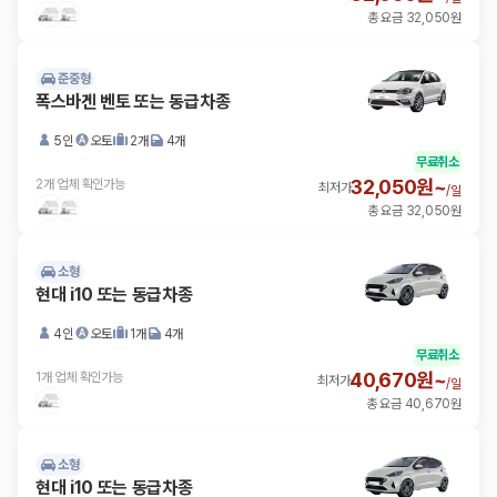
총 요금 32,050원
준중형
폭스바겐 벤토 또는 동급차종
5인
오토
2개
4개
무료취소
32,050원~
2개 업체 확인가능
최저가
/
일
총 요금 32,050원
소형
현대 i10 또는 동급차종
4인
오토
1개
4개
무료취소
40,670원~
1개 업체 확인가능
최저가
/
일
총 요금 40,670원
소형
현대 i10 또는 동급차종