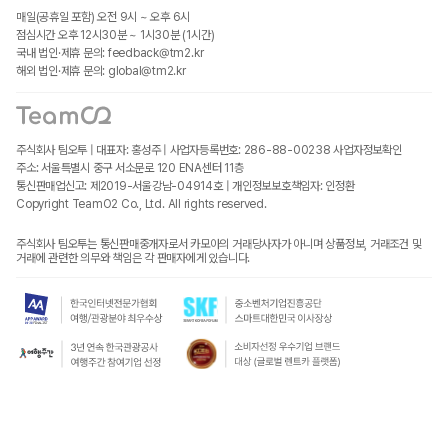
매일(공휴일 포함) 오전 9시 ~ 오후 6시
점심시간 오후 12시30분 ~ 1시30분 (1시간)
국내 법인·제휴 문의: feedback@tm2.kr
해외 법인·제휴 문의: global@tm2.kr
주식회사 팀오투 | 대표자: 홍성주 | 사업자등록번호: 286-88-00238
사업자정보확인
주소: 서울특별시 중구 서소문로 120 ENA센터 11층
통신판매업신고: 제2019-서울강남-04914호 | 개인정보보호책임자: 인정환
Copyright TeamO2 Co., Ltd. All rights reserved.
주식회사 팀오투는 통신판매중개자로서 카모아의 거래당사자가 아니며 상품정보, 거래조건 및
거래에 관련한 의무와 책임은 각 판매자에게 있습니다.