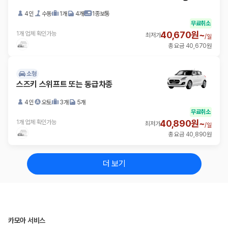
4인
수동
1개
4개
1종보통
무료취소
40,670원~
1개 업체 확인가능
최저가
/
일
총 요금 40,670원
소형
스즈키 스위프트 또는 동급차종
4인
오토
3개
5개
무료취소
40,890원~
1개 업체 확인가능
최저가
/
일
총 요금 40,890원
더 보기
카모아 서비스