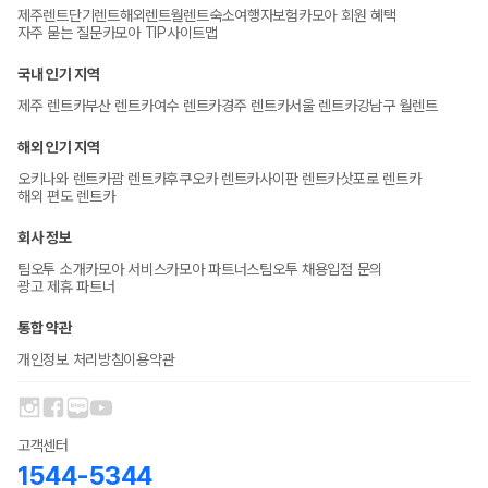
제주렌트
단기렌트
해외렌트
월렌트
숙소
여행자보험
카모아 회원 혜택
자주 묻는 질문
카모아 TIP
사이트맵
국내 인기 지역
제주 렌트카
부산 렌트카
여수 렌트카
경주 렌트카
서울 렌트카
강남구 월렌트
해외 인기 지역
오키나와 렌트카
괌 렌트카
후쿠오카 렌트카
사이판 렌트카
삿포로 렌트카
해외 편도 렌트카
회사 정보
팀오투 소개
카모아 서비스
카모아 파트너스
팀오투 채용
입점 문의
광고 제휴 파트너
통합 약관
개인정보 처리방침
이용약관
고객센터
1544-5344