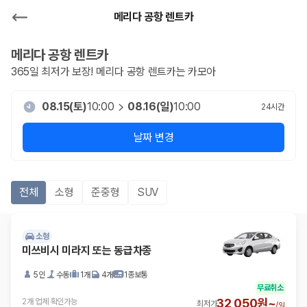
메리다 공항 렌트카
메리다 공항
렌트카
365일 최저가 보장!
메리다 공항
렌트카는 카모아
08.15(토)
10:00
08.16(일)
10:00
24
시간
날짜 변경
전체
소형
준중형
SUV
소형
미쓰비시 미라지 또는 동급차종
5인
수동
1개
4개
1종보통
무료취소
32,050원~
2개 업체 확인가능
최저가
/
일