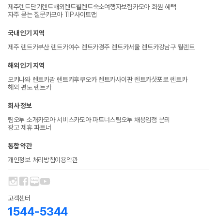
제주렌트
단기렌트
해외렌트
월렌트
숙소
여행자보험
카모아 회원 혜택
자주 묻는 질문
카모아 TIP
사이트맵
국내 인기 지역
제주 렌트카
부산 렌트카
여수 렌트카
경주 렌트카
서울 렌트카
강남구 월렌트
해외 인기 지역
오키나와 렌트카
괌 렌트카
후쿠오카 렌트카
사이판 렌트카
삿포로 렌트카
해외 편도 렌트카
회사 정보
팀오투 소개
카모아 서비스
카모아 파트너스
팀오투 채용
입점 문의
광고 제휴 파트너
통합 약관
개인정보 처리방침
이용약관
고객센터
1544-5344