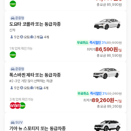
총 요금 85,990원
준중형
도요타 코롤라 또는 동급차종
신차
5인
오토
2개
4개
무료취소
즉시할인
3
%
89,590원
86,590원
1개 업체 확인가능
최저가
/
일
총 요금 86,590원
준중형
폭스바겐 제타 또는 동급차종
#2-3인 가장 많이 선택하는 차급!
5인
오토
1개
4개
무료취소
즉시할인
3
%
92,260원
89,260원~
3개 업체 확인가능
최저가
/
일
총 요금 89,260원
SUV
기아 뉴 스포티지 또는 동급차종