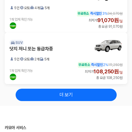
5인
오토
4개
5개
무료취소
즉시할인
3
%
94,070원
91,070원
1개 업체 확인가능
최저가
/
일
총 요금 91,070원
SUV
닷지 저니 또는 동급차종
5인
오토
2개
5개
무료취소
즉시할인
2
%
111,250원
108,250원
1개 업체 확인가능
최저가
/
일
총 요금 108,250원
더 보기
카모아 서비스