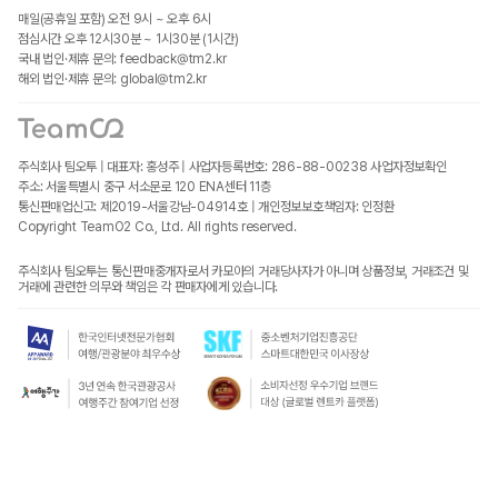
매일(공휴일 포함) 오전 9시 ~ 오후 6시
점심시간 오후 12시30분 ~ 1시30분 (1시간)
국내 법인·제휴 문의: feedback@tm2.kr
해외 법인·제휴 문의: global@tm2.kr
주식회사 팀오투 | 대표자: 홍성주 | 사업자등록번호: 286-88-00238
사업자정보확인
주소: 서울특별시 중구 서소문로 120 ENA센터 11층
통신판매업신고: 제2019-서울강남-04914호 | 개인정보보호책임자: 인정환
Copyright TeamO2 Co., Ltd. All rights reserved.
주식회사 팀오투는 통신판매중개자로서 카모아의 거래당사자가 아니며 상품정보, 거래조건 및
거래에 관련한 의무와 책임은 각 판매자에게 있습니다.