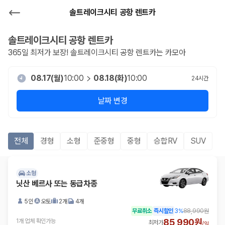
솔트레이크시티 공항 렌트카
솔트레이크시티 공항
렌트카
365일 최저가 보장!
솔트레이크시티 공항
렌트카는 카모아
08.17(월)
10:00
08.18(화)
10:00
24
시간
날짜 변경
전체
경형
소형
준중형
중형
승합RV
SUV
소형
닛산 베르사 또는 동급차종
5인
오토
2개
4개
무료취소
즉시할인
3
%
88,990원
85,990원
1개 업체 확인가능
최저가
/
일