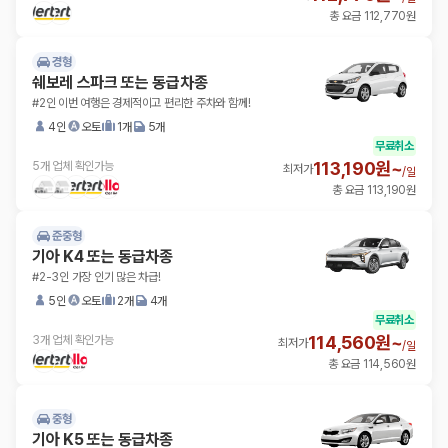
총 요금 112,770원
경형
쉐보레 스파크 또는 동급차종
#2인 이번 여행은 경제적이고 편리한 주차와 함께!
4인
오토
1개
5개
무료취소
113,190원~
5개 업체 확인가능
최저가
/
일
총 요금 113,190원
준중형
기아 K4 또는 동급차종
#2-3인 가장 인기 많은 차급!
5인
오토
2개
4개
무료취소
114,560원~
3개 업체 확인가능
최저가
/
일
총 요금 114,560원
중형
기아 K5 또는 동급차종