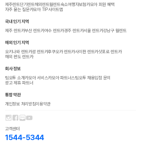
제주렌트
단기렌트
해외렌트
월렌트
숙소
여행자보험
카모아 회원 혜택
자주 묻는 질문
카모아 TIP
사이트맵
국내 인기 지역
제주 렌트카
부산 렌트카
여수 렌트카
경주 렌트카
서울 렌트카
강남구 월렌트
해외 인기 지역
오키나와 렌트카
괌 렌트카
후쿠오카 렌트카
사이판 렌트카
삿포로 렌트카
해외 편도 렌트카
회사 정보
팀오투 소개
카모아 서비스
카모아 파트너스
팀오투 채용
입점 문의
광고 제휴 파트너
통합 약관
개인정보 처리방침
이용약관
고객센터
1544-5344