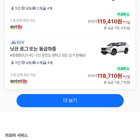
5인
오토
2개
4개
무료취소
115,410원~
2개 업체 확인가능
최저가
/
일
총 요금 115,410원
SUV
닛산 로그 또는 동급차종
#준중형SUV #2-3인 운전도 편하고 짐도 싣기 편해요!
5인
오토
4개
4개
무료취소
118,710원~
3개 업체 확인가능
최저가
/
일
총 요금 118,710원
더 보기
카모아 서비스