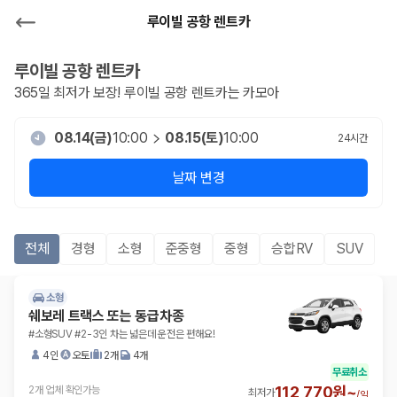
루이빌 공항 렌트카
루이빌 공항
렌트카
365일 최저가 보장!
루이빌 공항
렌트카는 카모아
08.14(금)
10:00
08.15(토)
10:00
24
시간
날짜 변경
전체
경형
소형
준중형
중형
승합RV
SUV
소형
쉐보레 트랙스 또는 동급차종
#소형SUV #2-3인 차는 넓은데 운전은 편해요!
4인
오토
2개
4개
무료취소
112,770원~
2개 업체 확인가능
최저가
/
일