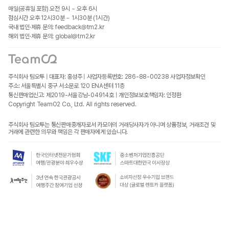
매일(공휴일 포함) 오전 9시 ~ 오후 6시
점심시간 오후 12시30분 ~ 1시30분 (1시간)
국내 법인·제휴 문의: feedback@tm2.kr
해외 법인·제휴 문의: global@tm2.kr
주식회사 팀오투 | 대표자: 홍성주 | 사업자등록번호: 286-88-00238
사업자정보확인
주소: 서울특별시 중구 서소문로 120 ENA센터 11층
통신판매업신고: 제2019-서울강남-04914호 | 개인정보보호책임자: 인정환
Copyright TeamO2 Co., Ltd. All rights reserved.
주식회사 팀오투는 통신판매중개자로서 카모아의 거래당사자가 아니며 상품정보, 거래조건 및
거래에 관련한 의무와 책임은 각 판매자에게 있습니다.