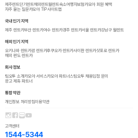
제주렌트
단기렌트
해외렌트
월렌트
숙소
여행자보험
카모아 회원 혜택
자주 묻는 질문
카모아 TIP
사이트맵
국내 인기 지역
제주 렌트카
부산 렌트카
여수 렌트카
경주 렌트카
서울 렌트카
강남구 월렌트
해외 인기 지역
오키나와 렌트카
괌 렌트카
후쿠오카 렌트카
사이판 렌트카
삿포로 렌트카
해외 편도 렌트카
회사 정보
팀오투 소개
카모아 서비스
카모아 파트너스
팀오투 채용
입점 문의
광고 제휴 파트너
통합 약관
개인정보 처리방침
이용약관
고객센터
1544-5344