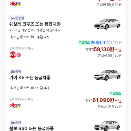
총 요금 59,070원
준중형
쉐보레 크루즈 또는 동급차종
#2-3인 가장 선호도가 좋은 차급이에요!
5인
오토
3개
4개
무료취소
즉시할인
4
%
62,130원
59,130원~
2개 업체 확인가능
최저가
/
일
총 요금 59,130원
중형
기아 K5 또는 동급차종
5인
오토
2개
4개
무료취소
61,990원~
2개 업체 확인가능
최저가
/
일
총 요금 61,990원
중형
볼보 S60 또는 동급차종