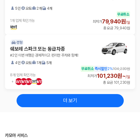
5인
오토
2개
4개
무료취소
79,940원
1개 업체 확인가능
최저가
/
일
총 요금 79,940원
경형
쉐보레 스파크 또는 동급차종
#2인 이번 여행은 경제적이고 편리한 주차와 함께!
4인
오토
1개
5개
무료취소
즉시할인
2
%
104,230원
101,230원~
8개 업체 확인가능
최저가
/
일
총 요금 101,230원
더 보기
카모아 서비스