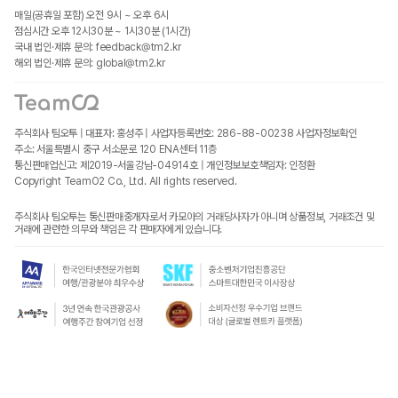
매일(공휴일 포함) 오전 9시 ~ 오후 6시
점심시간 오후 12시30분 ~ 1시30분 (1시간)
국내 법인·제휴 문의: feedback@tm2.kr
해외 법인·제휴 문의: global@tm2.kr
주식회사 팀오투 | 대표자: 홍성주 | 사업자등록번호: 286-88-00238
사업자정보확인
주소: 서울특별시 중구 서소문로 120 ENA센터 11층
통신판매업신고: 제2019-서울강남-04914호 | 개인정보보호책임자: 인정환
Copyright TeamO2 Co., Ltd. All rights reserved.
주식회사 팀오투는 통신판매중개자로서 카모아의 거래당사자가 아니며 상품정보, 거래조건 및
거래에 관련한 의무와 책임은 각 판매자에게 있습니다.