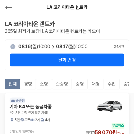
LA 코리아타운 렌트카
LA 코리아타운
렌트카
365일 최저가 보장!
LA 코리아타운
렌트카는 카모아
08.16(일)
10:00
08.17(월)
10:00
24
시간
날짜 변경
전체
경형
소형
준중형
중형
대형
수입
승합R
준중형
기아 K4 또는 동급차종
#2-3인 가장 인기 많은 차급!
5인
오토
2개
4개
무료취소
59,070원~
2개 업체 확인가능
최저가
/
일