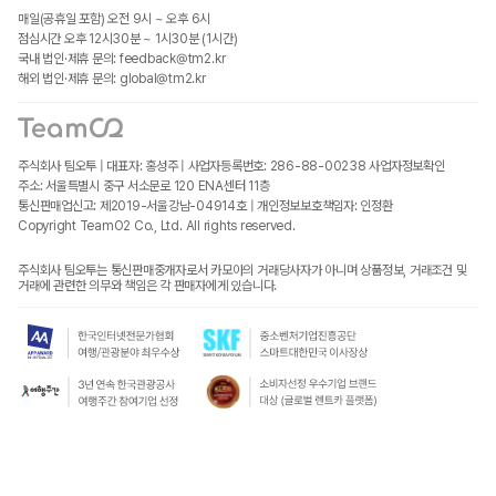
매일(공휴일 포함) 오전 9시 ~ 오후 6시
점심시간 오후 12시30분 ~ 1시30분 (1시간)
국내 법인·제휴 문의: feedback@tm2.kr
해외 법인·제휴 문의: global@tm2.kr
주식회사 팀오투 | 대표자: 홍성주 | 사업자등록번호: 286-88-00238
사업자정보확인
주소: 서울특별시 중구 서소문로 120 ENA센터 11층
통신판매업신고: 제2019-서울강남-04914호 | 개인정보보호책임자: 인정환
Copyright TeamO2 Co., Ltd. All rights reserved.
주식회사 팀오투는 통신판매중개자로서 카모아의 거래당사자가 아니며 상품정보, 거래조건 및
거래에 관련한 의무와 책임은 각 판매자에게 있습니다.