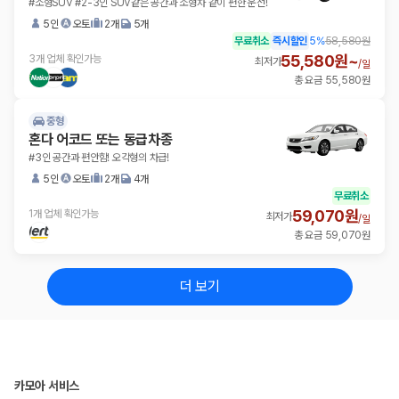
#소형SUV #2-3인 SUV같은 공간과 소형차 같이 편한 운전!
5인
오토
2개
5개
무료취소
즉시할인
5
%
58,580원
55,580원~
3개 업체 확인가능
최저가
/
일
총 요금 55,580원
중형
혼다 어코드 또는 동급차종
#3인 공간과 편안함! 오각형의 차급!
5인
오토
2개
4개
무료취소
59,070원
1개 업체 확인가능
최저가
/
일
총 요금 59,070원
더 보기
카모아 서비스