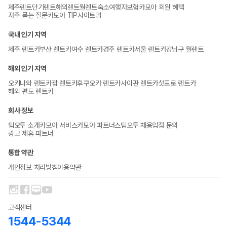
제주렌트
단기렌트
해외렌트
월렌트
숙소
여행자보험
카모아 회원 혜택
자주 묻는 질문
카모아 TIP
사이트맵
국내 인기 지역
제주 렌트카
부산 렌트카
여수 렌트카
경주 렌트카
서울 렌트카
강남구 월렌트
해외 인기 지역
오키나와 렌트카
괌 렌트카
후쿠오카 렌트카
사이판 렌트카
삿포로 렌트카
해외 편도 렌트카
회사 정보
팀오투 소개
카모아 서비스
카모아 파트너스
팀오투 채용
입점 문의
광고 제휴 파트너
통합 약관
개인정보 처리방침
이용약관
고객센터
1544-5344