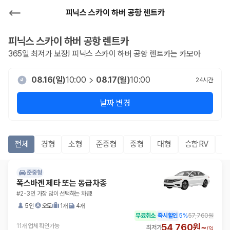
피닉스 스카이 하버 공항 렌트카
피닉스 스카이 하버 공항
렌트카
365일 최저가 보장!
피닉스 스카이 하버 공항
렌트카는 카모아
08.16(일)
10:00
08.17(월)
10:00
24
시간
날짜 변경
전체
경형
소형
준중형
중형
대형
승합RV
S
준중형
폭스바겐 제타 또는 동급차종
#2-3인 가장 많이 선택하는 차급!
5인
오토
1개
4개
무료취소
즉시할인
5
%
57,760원
54,760원~
11개 업체 확인가능
최저가
/
일