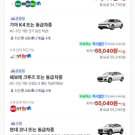
총 요금 54,760원
준중형
기아 K4 또는 동급차종
#2-3인 가장 인기 많은 차급!
5인
오토
2개
4개
무료취소
즉시할인
5
%
58,040원
55,040원~
4개 업체 확인가능
최저가
/
일
총 요금 55,040원
준중형
쉐보레 크루즈 또는 동급차종
#2-3인 가장 선호도가 좋은 차급이에요!
5인
오토
3개
4개
무료취소
즉시할인
5
%
58,040원
55,040원~
4개 업체 확인가능
최저가
/
일
총 요금 55,040원
소형
현대 코나 또는 동급차종