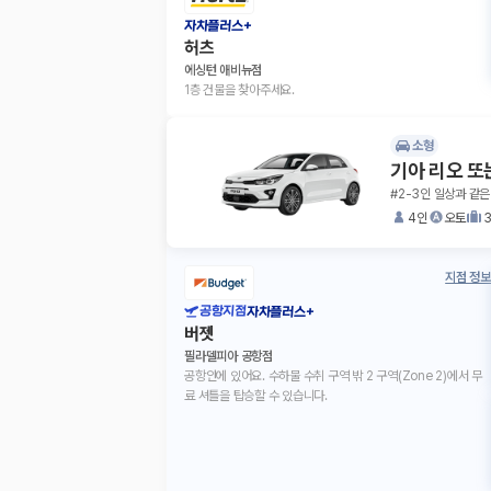
자차플러스+
허츠
에싱턴 애비뉴점
1층 건물을 찾아주세요.
소형
기아 리오 또
#2-3인 일상과 같은
4인
오토
지점 정보
공항지점
자차플러스+
버젯
필라델피아 공항점
공항안에 있어요. 수하물 수취 구역 밖 2 구역(Zone 2)에서 무
료 셔틀을 탑승할 수 있습니다.