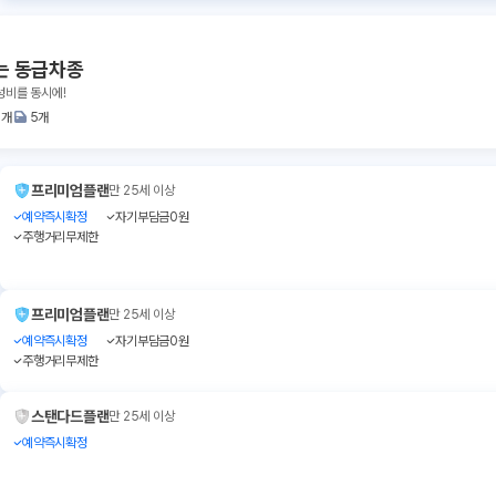
는 동급차종
성비를 동시에!
3개
5개
프리미엄플랜
만 25세 이상
예약즉시확정
자기부담금0원
주행거리무제한
프리미엄플랜
만 25세 이상
예약즉시확정
자기부담금0원
주행거리무제한
스탠다드플랜
만 25세 이상
예약즉시확정