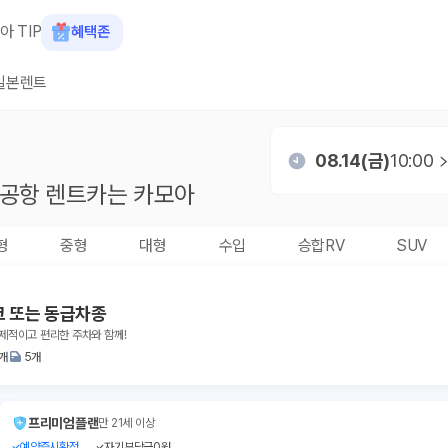
아 TIP
혜택존
일본렌트
08.14(금)
10:00
 공항
렌트카는 카모아
형
중형
대형
수입
승합RV
SUV
크 또는 동급차종
경제적이고 편리한 주차와 함께!
1개
5개
프리미엄플랜
만 21세 이상
예약즉시확정
자기부담금0원