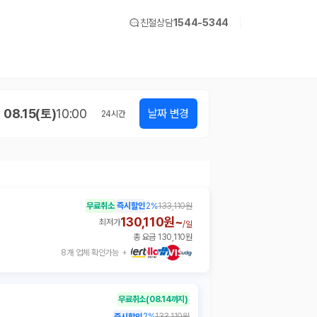
친절상담
1544-5344
08.15(토)
10:00
날짜 변경
24
시간
무료취소
즉시할인
2
%
133,110원
130,110원~
최저가
/
일
총 요금 130,110원
8개 업체 확인가능
무료취소
(08.14까지)
2
%
133,110원
즉시할인