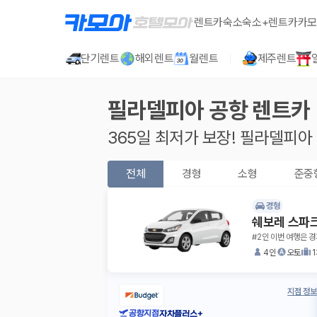
렌트카
숙소
숙소+렌트카
카모
단기렌트
해외렌트
월렌트
제주렌트
필라델피아 공항
렌트카
365일 최저가 보장!
필라델피아
전체
경형
소형
준중
경형
쉐보레 스파
#2인 이번 여행은 
4인
오토
지점 정보
공항지점
자차플러스+