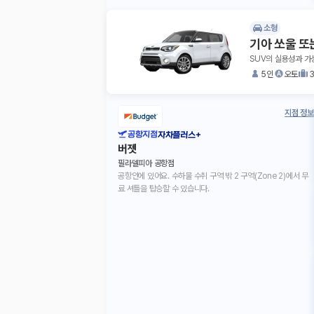
소형
기아 쏘울 또
SUV의 실용성과 가
5인
오토
지점 정보
공항지점
자차플러스+
버젯
필라델피아 공항점
공항안에 있어요. 수하물 수취 구역 밖 2 구역(Zone 2)에서 무
료 셔틀을 탑승할 수 있습니다.