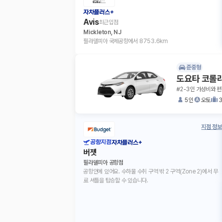
자차플러스+
Avis
최근입점
Mickleton, NJ
필라델피아 국제공항에서 8753.6km
준중형
도요타 코롤
#2-3인 가성비와 편
5인
오토
지점 정보
공항지점
자차플러스+
버젯
필라델피아 공항점
공항안에 있어요. 수하물 수취 구역 밖 2 구역(Zone 2)에서 무
료 셔틀을 탑승할 수 있습니다.