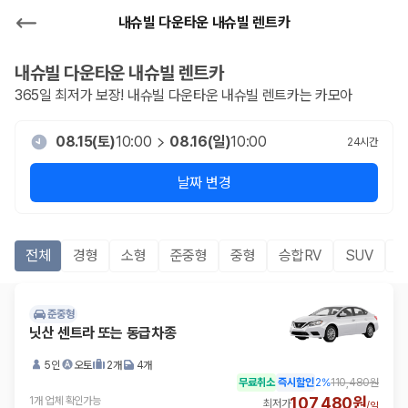
내슈빌 다운타운 내슈빌 렌트카
내슈빌 다운타운 내슈빌
렌트카
365일 최저가 보장!
내슈빌 다운타운 내슈빌
렌트카는 카모아
08.15(토)
10:00
08.16(일)
10:00
24
시간
날짜 변경
전체
경형
소형
준중형
중형
승합RV
SUV
준중형
닛산 센트라 또는 동급차종
5인
오토
2개
4개
무료취소
즉시할인
2
%
110,480원
107,480원
1개 업체 확인가능
최저가
/
일