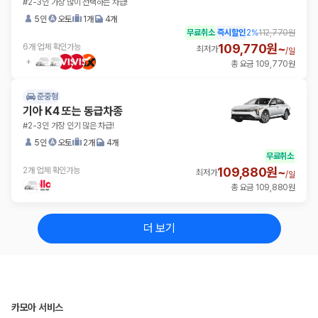
#2-3인 가장 많이 선택하는 차급!
5인
오토
1개
4개
무료취소
즉시할인
2
%
112,770원
109,770원~
6개 업체 확인가능
최저가
/
일
총 요금 109,770원
준중형
기아 K4 또는 동급차종
#2-3인 가장 인기 많은 차급!
5인
오토
2개
4개
무료취소
109,880원~
2개 업체 확인가능
최저가
/
일
총 요금 109,880원
더 보기
카모아 서비스