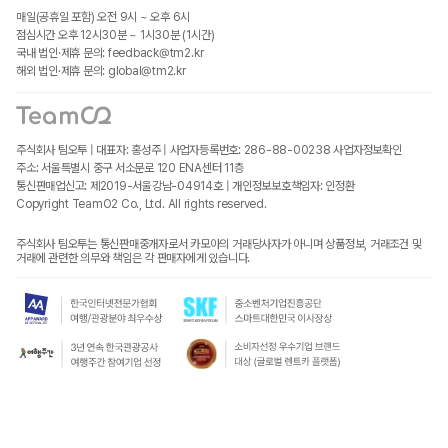
매일(공휴일 포함) 오전 9시 ~ 오후 6시
점심시간 오후 12시30분 ~ 1시30분 (1시간)
국내 법인·제휴 문의: feedback@tm2.kr
해외 법인·제휴 문의: global@tm2.kr
주식회사 팀오투 | 대표자: 홍성주 | 사업자등록번호: 286-88-00238
사업자정보확인
주소: 서울특별시 중구 서소문로 120 ENA센터 11층
통신판매업신고: 제2019-서울강남-04914호 | 개인정보보호책임자: 인정환
Copyright TeamO2 Co., Ltd. All rights reserved.
주식회사 팀오투는 통신판매중개자로서 카모아의 거래당사자가 아니며 상품정보, 거래조건 및
거래에 관련한 의무와 책임은 각 판매자에게 있습니다.