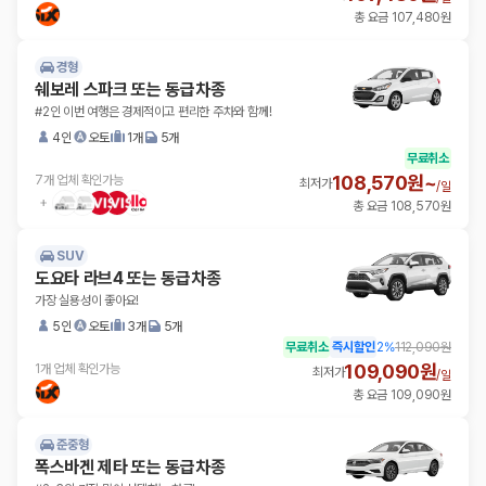
총 요금 107,480원
경형
쉐보레 스파크 또는 동급차종
#2인 이번 여행은 경제적이고 편리한 주차와 함께!
4인
오토
1개
5개
무료취소
108,570원~
7개 업체 확인가능
최저가
/
일
총 요금 108,570원
SUV
도요타 라브4 또는 동급차종
가장 실용성이 좋아요!
5인
오토
3개
5개
무료취소
즉시할인
2
%
112,090원
109,090원
1개 업체 확인가능
최저가
/
일
총 요금 109,090원
준중형
폭스바겐 제타 또는 동급차종