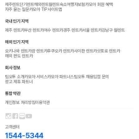
제주렌트
단기렌트
해외렌트
월렌트
숙소
여행자보험
카모아 회원 혜택
자주 묻는 질문
카모아 TIP
사이트맵
국내 인기 지역
제주 렌트카
부산 렌트카
여수 렌트카
경주 렌트카
서울 렌트카
강남구 월렌트
해외 인기 지역
오키나와 렌트카
괌 렌트카
후쿠오카 렌트카
사이판 렌트카
삿포로 렌트카
해외 편도 렌트카
회사 정보
팀오투 소개
카모아 서비스
카모아 파트너스
팀오투 채용
입점 문의
광고 제휴 파트너
통합 약관
개인정보 처리방침
이용약관
고객센터
1544-5344