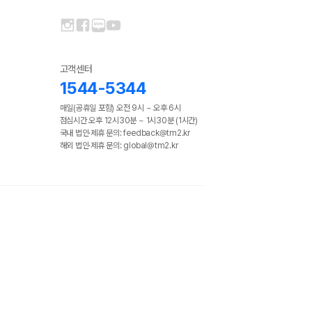
고객센터
1544-5344
매일(공휴일 포함) 오전 9시 ~ 오후 6시
점심시간 오후 12시30분 ~ 1시30분 (1시간)
국내 법인·제휴 문의: feedback@tm2.kr
해외 법인·제휴 문의: global@tm2.kr