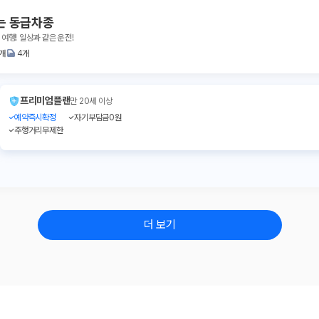
는 동급차종
 여행! 일상과 같은 운전!
1개
4개
프리미엄플랜
만 20세 이상
예약즉시확정
자기부담금0원
주행거리무제한
더 보기