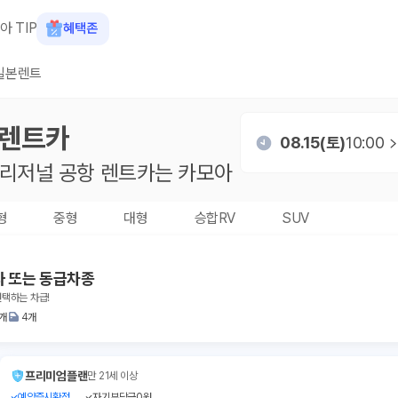
아 TIP
혜택존
일본렌트
렌트카
08.15(토)
10:00
리저널 공항
렌트카는 카모아
형
중형
대형
승합RV
SUV
타 또는 동급차종
선택하는 차급!
1개
4개
프리미엄플랜
만 21세 이상
예약즉시확정
자기부담금0원