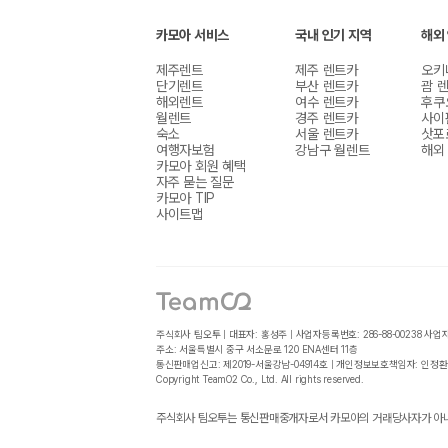
카모아 서비스
국내 인기 지역
해외
제주렌트
제주 렌트카
오키
단기렌트
부산 렌트카
괌 
해외렌트
여수 렌트카
후쿠
월렌트
경주 렌트카
사이
숙소
서울 렌트카
삿포
여행자보험
강남구 월렌트
해외
카모아 회원 혜택
자주 묻는 질문
카모아 TIP
사이트맵
주식회사 팀오투 | 대표자: 홍성주 | 사업자등록번호: 286-88-00238
사업
주소: 서울특별시 중구 서소문로 120 ENA센터 11층
통신판매업신고: 제2019-서울강남-04914호 | 개인정보보호책임자: 인정환
Copyright TeamO2 Co., Ltd. All rights reserved.
주식회사 팀오투는 통신판매중개자로서 카모아의 거래당사자가 아니며