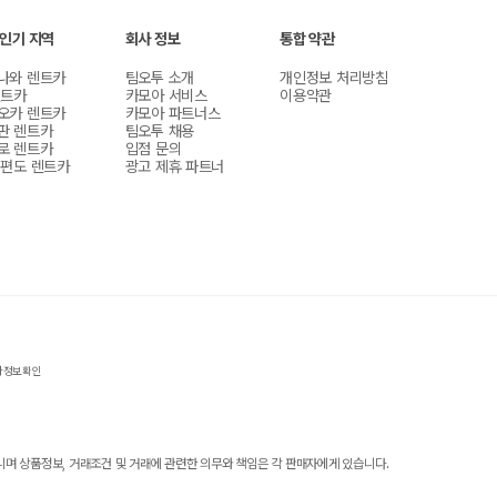
 인기 지역
회사 정보
통합 약관
나와 렌트카
팀오투 소개
개인정보 처리방침
렌트카
카모아 서비스
이용약관
오카 렌트카
카모아 파트너스
판 렌트카
팀오투 채용
로 렌트카
입점 문의
 편도 렌트카
광고 제휴 파트너
자정보확인
 상품정보, 거래조건 및 거래에 관련한 의무와 책임은 각 판매자에게 있습니다.