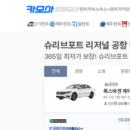
렌트카
숙소
숙소+렌트카
카모
단기렌트
해외렌트
월렌트
제주렌트
슈리브포트 리저널 공항
365일 최저가 보장!
슈리브포트 
전체
경형
소형
준중
준중형
폭스바겐 제
#2-3인 가장 많이 
5인
오토
지점 정보
공항지점
자차플러스+