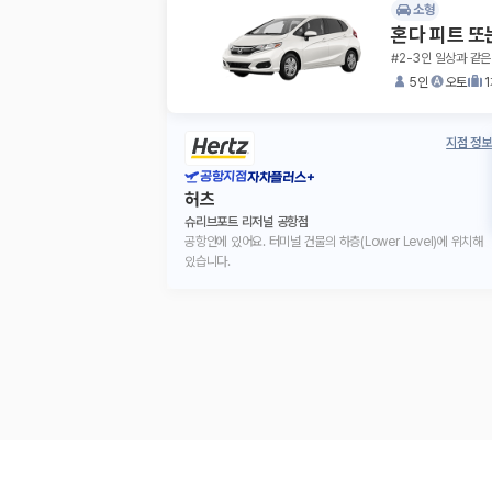
소형
혼다 피트 또
#2-3인 일상과 같은
5인
오토
지점 정보
공항지점
자차플러스+
허츠
슈리브포트 리저널 공항점
공항안에 있어요. 터미널 건물의 하층(Lower Level)에 위치해
있습니다.