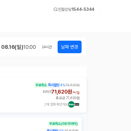
친절상담
1544-5344
08.16(일)
10:00
날짜 변경
24
시간
무료취소
즉시할인
4
%
74,620원
71,620원~
최저가
/
일
총 요금 71,620원
2개 업체 확인가능
무료취소
(08.15까지)
4
%
74,620원
즉시할인