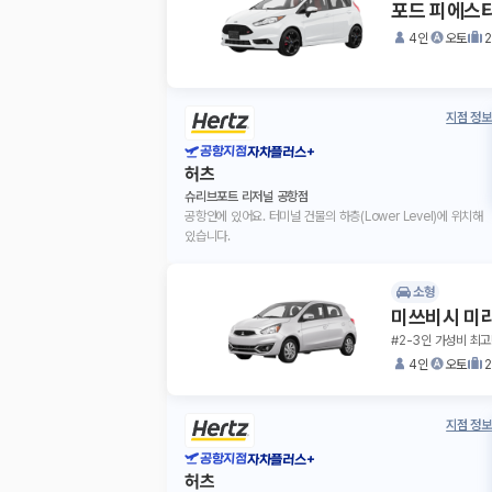
포드 피에스타
4인
오토
지점 정보
공항지점
자차플러스+
허츠
슈리브포트 리저널 공항점
공항안에 있어요. 터미널 건물의 하층(Lower Level)에 위치해
있습니다.
소형
미쓰비시 미
#2-3인 가성비 최고
4인
오토
지점 정보
공항지점
자차플러스+
허츠