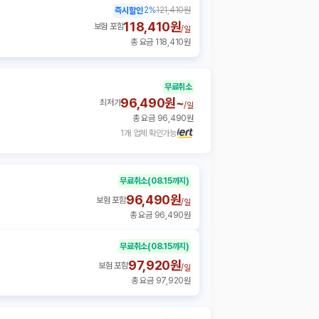
2
%
121,410원
즉시할인
118,410원
보험 포함
/
일
총 요금 118,410원
무료취소
96,490원~
최저가
/
일
총 요금 96,490원
1개 업체 확인가능
무료취소
(08.15까지)
96,490원
보험 포함
/
일
총 요금 96,490원
무료취소
(08.15까지)
97,920원
보험 포함
/
일
총 요금 97,920원