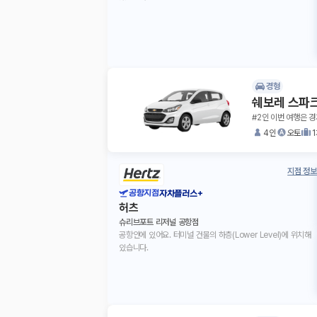
경형
쉐보레 스파
#2인 이번 여행은 
4인
오토
지점 정보
공항지점
자차플러스+
허츠
슈리브포트 리저널 공항점
공항안에 있어요. 터미널 건물의 하층(Lower Level)에 위치해
있습니다.