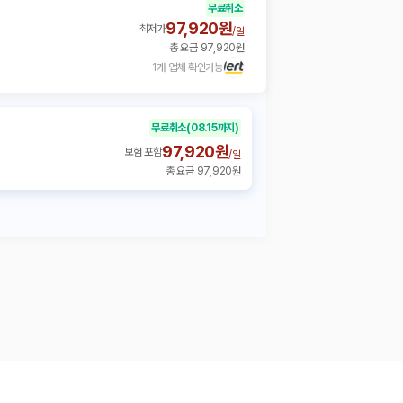
무료취소
97,920원
최저가
/
일
총 요금 97,920원
1개 업체 확인가능
무료취소
(08.15까지)
97,920원
보험 포함
/
일
총 요금 97,920원