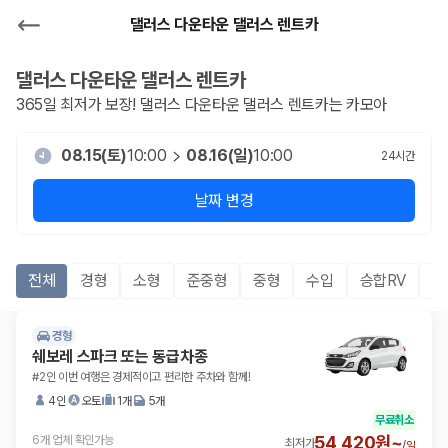
댈러스 다운타운 댈러스 렌트카
댈러스 다운타운 댈러스
렌트카
365일 최저가 보장!
댈러스 다운타운 댈러스
렌트카는 카모아
08.15(토)
10:00
08.16(일)
10:00
24
시간
날짜 변경
전체
경형
소형
준중형
중형
수입
승합RV
S
경형
쉐보레 스파크 또는 동급차종
#2인 이번 여행은 경제적이고 편리한 주차와 함께!
4인
오토
1개
5개
무료취소
54,420원~
6개 업체 확인가능
최저가
/
일