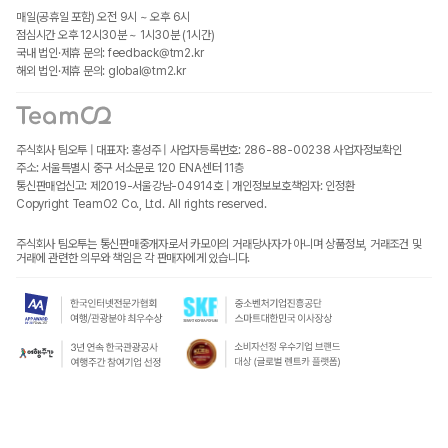
매일(공휴일 포함) 오전 9시 ~ 오후 6시
점심시간 오후 12시30분 ~ 1시30분 (1시간)
국내 법인·제휴 문의: feedback@tm2.kr
해외 법인·제휴 문의: global@tm2.kr
주식회사 팀오투 | 대표자: 홍성주 | 사업자등록번호: 286-88-00238
사업자정보확인
주소: 서울특별시 중구 서소문로 120 ENA센터 11층
통신판매업신고: 제2019-서울강남-04914호 | 개인정보보호책임자: 인정환
Copyright TeamO2 Co., Ltd. All rights reserved.
주식회사 팀오투는 통신판매중개자로서 카모아의 거래당사자가 아니며 상품정보, 거래조건 및
거래에 관련한 의무와 책임은 각 판매자에게 있습니다.