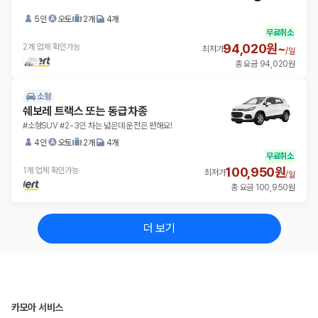
5인
오토
2개
4개
무료취소
94,020원~
2개 업체 확인가능
최저가
/
일
총 요금 94,020원
소형
쉐보레 트랙스 또는 동급차종
#소형SUV #2-3인 차는 넓은데 운전은 편해요!
4인
오토
2개
4개
무료취소
100,950원
1개 업체 확인가능
최저가
/
일
총 요금 100,950원
더 보기
카모아 서비스