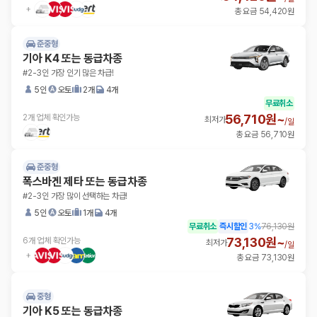
총 요금 54,420원
준중형
기아 K4 또는 동급차종
#2-3인 가장 인기 많은 차급!
5인
오토
2개
4개
무료취소
56,710원~
2개 업체 확인가능
최저가
/
일
총 요금 56,710원
준중형
폭스바겐 제타 또는 동급차종
#2-3인 가장 많이 선택하는 차급!
5인
오토
1개
4개
무료취소
즉시할인
3
%
76,130원
73,130원~
6개 업체 확인가능
최저가
/
일
총 요금 73,130원
중형
기아 K5 또는 동급차종