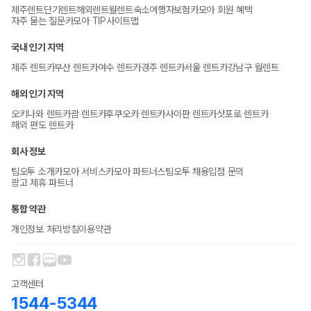
제주렌트
단기렌트
해외렌트
월렌트
숙소
여행자보험
카모아 회원 혜택
자주 묻는 질문
카모아 TIP
사이트맵
국내 인기 지역
제주 렌트카
부산 렌트카
여수 렌트카
경주 렌트카
서울 렌트카
강남구 월렌트
해외 인기 지역
오키나와 렌트카
괌 렌트카
후쿠오카 렌트카
사이판 렌트카
삿포로 렌트카
해외 편도 렌트카
회사 정보
팀오투 소개
카모아 서비스
카모아 파트너스
팀오투 채용
입점 문의
광고 제휴 파트너
통합 약관
개인정보 처리방침
이용약관
고객센터
1544-5344