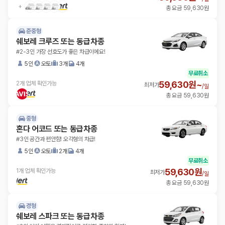
총 요금 59,630원
준중형
쉐보레 크루즈 또는 동급차종
#2-3인 가장 선호도가 좋은 차급이에요!
5인
오토
3개
4개
무료취소
59,630원~
2개 업체 확인가능
최저가
/
일
총 요금 59,630원
중형
혼다 어코드 또는 동급차종
#3인 공간과 편안함! 오각형의 차급!
5인
오토
2개
4개
무료취소
59,630원
1개 업체 확인가능
최저가
/
일
총 요금 59,630원
경형
쉐보레 스파크 또는 동급차종