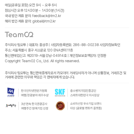
매일(공휴일 포함) 오전 9시 ~ 오후 6시
점심시간 오후 12시30분 ~ 1시30분 (1시간)
국내 법인·제휴 문의: feedback@tm2.kr
해외 법인·제휴 문의: global@tm2.kr
주식회사 팀오투 | 대표자: 홍성주 | 사업자등록번호: 286-88-00238
사업자정보확인
주소: 서울특별시 중구 서소문로 120 ENA센터 11층
통신판매업신고: 제2019-서울강남-04914호 | 개인정보보호책임자: 인정환
Copyright TeamO2 Co., Ltd. All rights reserved.
주식회사 팀오투는 통신판매중개자로서 카모아의 거래당사자가 아니며 상품정보, 거래조건 및
거래에 관련한 의무와 책임은 각 판매자에게 있습니다.