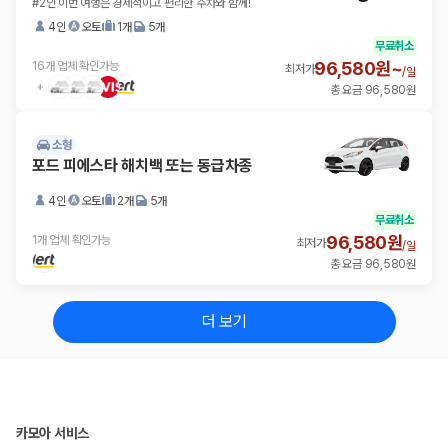
#2인 이번 여행은 경제적이고 편리한 주차와 함께!
4인
오토
1개
5개
무료취소
96,580원~
16개 업체 확인가능
최저가
/
일
총 요금 96,580원
소형
포드 피에스타 해치백 또는 동급차종
4인
오토
2개
5개
무료취소
96,580원
1개 업체 확인가능
최저가
/
일
총 요금 96,580원
더 보기
카모아 서비스