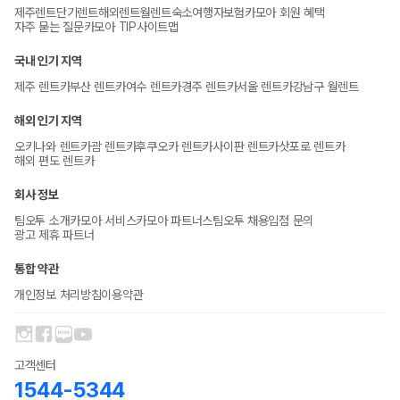
제주렌트
단기렌트
해외렌트
월렌트
숙소
여행자보험
카모아 회원 혜택
자주 묻는 질문
카모아 TIP
사이트맵
국내 인기 지역
제주 렌트카
부산 렌트카
여수 렌트카
경주 렌트카
서울 렌트카
강남구 월렌트
해외 인기 지역
오키나와 렌트카
괌 렌트카
후쿠오카 렌트카
사이판 렌트카
삿포로 렌트카
해외 편도 렌트카
회사 정보
팀오투 소개
카모아 서비스
카모아 파트너스
팀오투 채용
입점 문의
광고 제휴 파트너
통합 약관
개인정보 처리방침
이용약관
고객센터
1544-5344