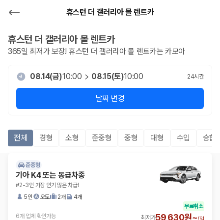
휴스턴 더 갤러리아 몰 렌트카
휴스턴 더 갤러리아 몰
렌트카
365일 최저가 보장!
휴스턴 더 갤러리아 몰
렌트카는 카모아
08.14(금)
10:00
08.15(토)
10:00
24
시간
날짜 변경
전체
경형
소형
준중형
중형
대형
수입
승합R
준중형
기아 K4 또는 동급차종
#2-3인 가장 인기 많은 차급!
5인
오토
2개
4개
무료취소
59,630원~
6개 업체 확인가능
최저가
/
일