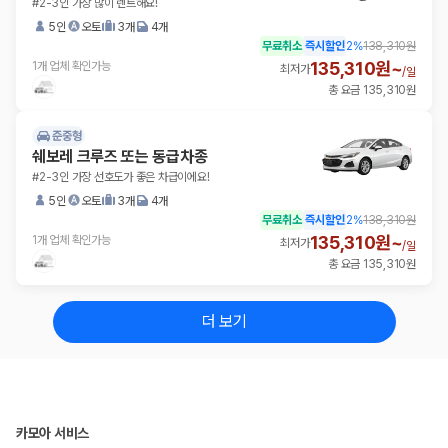
#2-3인 가장 많이 렌트해요!
5인
오토
3개
4개
무료취소
즉시할인
2
%
138,310원
135,310원~
1개 업체 확인가능
최저가
/
일
총 요금 135,310원
준중형
쉐보레 크루즈 또는 동급차종
#2-3인 가장 선호도가 좋은 차급이에요!
5인
오토
3개
4개
무료취소
즉시할인
2
%
138,310원
135,310원~
1개 업체 확인가능
최저가
/
일
총 요금 135,310원
더 보기
카모아 서비스