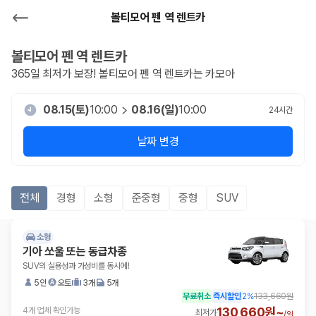
볼티모어 펜 역 렌트카
볼티모어 펜 역
렌트카
365일 최저가 보장!
볼티모어 펜 역
렌트카는 카모아
08.15(토)
10:00
08.16(일)
10:00
24
시간
날짜 변경
전체
경형
소형
준중형
중형
SUV
소형
기아 쏘울 또는 동급차종
SUV의 실용성과 가성비를 동시에!
5인
오토
3개
5개
무료취소
즉시할인
2
%
133,660원
130,660원~
4개 업체 확인가능
최저가
/
일