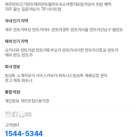
제주렌트
단기렌트
해외렌트
월렌트
숙소
여행자보험
카모아 회원 혜택
자주 묻는 질문
카모아 TIP
사이트맵
국내 인기 지역
제주 렌트카
부산 렌트카
여수 렌트카
경주 렌트카
서울 렌트카
강남구 월렌트
해외 인기 지역
오키나와 렌트카
괌 렌트카
후쿠오카 렌트카
사이판 렌트카
삿포로 렌트카
해외 편도 렌트카
회사 정보
팀오투 소개
카모아 서비스
카모아 파트너스
팀오투 채용
입점 문의
광고 제휴 파트너
통합 약관
개인정보 처리방침
이용약관
고객센터
1544-5344