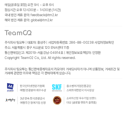
매일(공휴일 포함) 오전 9시 ~ 오후 6시
점심시간 오후 12시30분 ~ 1시30분 (1시간)
국내 법인·제휴 문의: feedback@tm2.kr
해외 법인·제휴 문의: global@tm2.kr
주식회사 팀오투 | 대표자: 홍성주 | 사업자등록번호: 286-88-00238
사업자정보확인
주소: 서울특별시 중구 서소문로 120 ENA센터 11층
통신판매업신고: 제2019-서울강남-04914호 | 개인정보보호책임자: 인정환
Copyright TeamO2 Co., Ltd. All rights reserved.
주식회사 팀오투는 통신판매중개자로서 카모아의 거래당사자가 아니며 상품정보, 거래조건 및
거래에 관련한 의무와 책임은 각 판매자에게 있습니다.