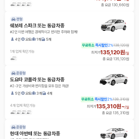
총 요금 130,660원
경형
쉐보레 스파크 또는 동급차종
#2인 이번 여행은 경제적이고 편리한 주차와 함께!
4인
오토
1개
5개
무료취소
즉시할인
2
%
138,120원
135,120원
1개 업체 확인가능
최저가
/
일
총 요금 135,120원
준중형
도요타 코롤라 또는 동급차종
#2-3인 가성비와 편리함을 모두 잡은 차급!
5인
오토
3개
4개
무료취소
즉시할인
2
%
138,310원
135,310원~
4개 업체 확인가능
최저가
/
일
총 요금 135,310원
준중형
현대 아반떼 또는 동급차종