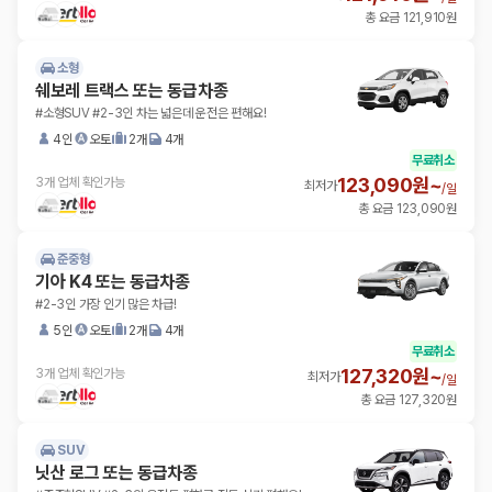
총 요금 121,910원
소형
쉐보레 트랙스 또는 동급차종
#소형SUV #2-3인 차는 넓은데 운전은 편해요!
4인
오토
2개
4개
무료취소
123,090원~
3개 업체 확인가능
최저가
/
일
총 요금 123,090원
준중형
기아 K4 또는 동급차종
#2-3인 가장 인기 많은 차급!
5인
오토
2개
4개
무료취소
127,320원~
3개 업체 확인가능
최저가
/
일
총 요금 127,320원
SUV
닛산 로그 또는 동급차종