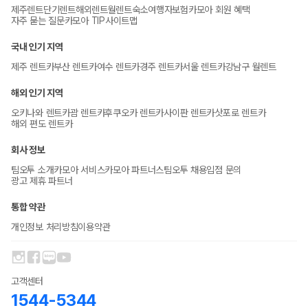
제주렌트
단기렌트
해외렌트
월렌트
숙소
여행자보험
카모아 회원 혜택
자주 묻는 질문
카모아 TIP
사이트맵
국내 인기 지역
제주 렌트카
부산 렌트카
여수 렌트카
경주 렌트카
서울 렌트카
강남구 월렌트
해외 인기 지역
오키나와 렌트카
괌 렌트카
후쿠오카 렌트카
사이판 렌트카
삿포로 렌트카
해외 편도 렌트카
회사 정보
팀오투 소개
카모아 서비스
카모아 파트너스
팀오투 채용
입점 문의
광고 제휴 파트너
통합 약관
개인정보 처리방침
이용약관
고객센터
1544-5344