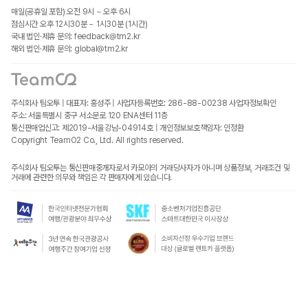
매일(공휴일 포함) 오전 9시 ~ 오후 6시
점심시간 오후 12시30분 ~ 1시30분 (1시간)
국내 법인·제휴 문의: feedback@tm2.kr
해외 법인·제휴 문의: global@tm2.kr
주식회사 팀오투 | 대표자: 홍성주 | 사업자등록번호: 286-88-00238
사업자정보확인
주소: 서울특별시 중구 서소문로 120 ENA센터 11층
통신판매업신고: 제2019-서울강남-04914호 | 개인정보보호책임자: 인정환
Copyright TeamO2 Co., Ltd. All rights reserved.
주식회사 팀오투는 통신판매중개자로서 카모아의 거래당사자가 아니며 상품정보, 거래조건 및
거래에 관련한 의무와 책임은 각 판매자에게 있습니다.