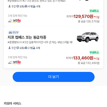
#준중형SUV #2-3인 운전도 편하고 짐도 싣기 편해요!
5인
오토
4개
4개
무료취소
129,570원~
3개 업체 확인가능
최저가
/
일
총 요금 129,570원
SUV
지프 컴패스 또는 동급차종
#준중형SUV #3인 실용적이지만 너무 큰 차는 부담스러울 때!
5인
오토
2개
4개
무료취소
133,460원~
3개 업체 확인가능
최저가
/
일
총 요금 133,460원
더 보기
카모아 서비스