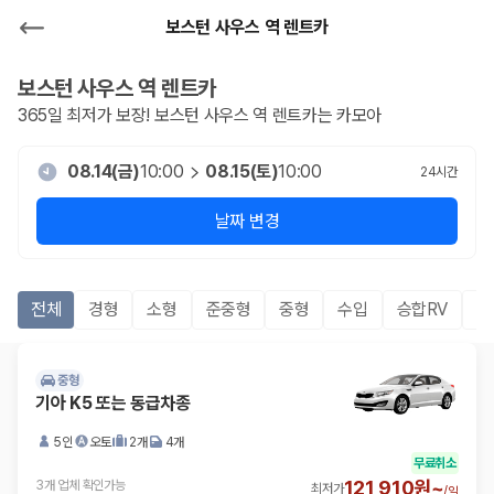
보스턴 사우스 역 렌트카
보스턴 사우스 역
렌트카
365일 최저가 보장!
보스턴 사우스 역
렌트카는 카모아
08.14(금)
10:00
08.15(토)
10:00
24
시간
날짜 변경
전체
경형
소형
준중형
중형
수입
승합RV
S
중형
기아 K5 또는 동급차종
5인
오토
2개
4개
무료취소
121,910원~
3개 업체 확인가능
최저가
/
일