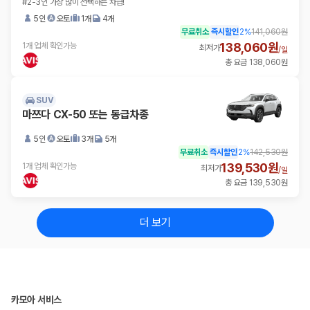
#2-3인 가장 많이 선택하는 차급!
5인
오토
1개
4개
무료취소
즉시할인
2
%
141,060원
138,060원
1개 업체 확인가능
최저가
/
일
총 요금 138,060원
SUV
마쯔다 CX-50 또는 동급차종
5인
오토
3개
5개
무료취소
즉시할인
2
%
142,530원
139,530원
1개 업체 확인가능
최저가
/
일
총 요금 139,530원
더 보기
카모아 서비스