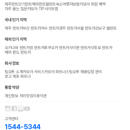
제주렌트
단기렌트
해외렌트
월렌트
숙소
여행자보험
카모아 회원 혜택
자주 묻는 질문
카모아 TIP
사이트맵
국내 인기 지역
제주 렌트카
부산 렌트카
여수 렌트카
경주 렌트카
서울 렌트카
강남구 월렌트
해외 인기 지역
오키나와 렌트카
괌 렌트카
후쿠오카 렌트카
사이판 렌트카
삿포로 렌트카
해외 편도 렌트카
회사 정보
팀오투 소개
카모아 서비스
카모아 파트너스
팀오투 채용
입점 문의
광고 제휴 파트너
통합 약관
개인정보 처리방침
이용약관
고객센터
1544-5344