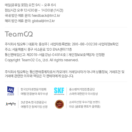
매일(공휴일 포함) 오전 9시 ~ 오후 6시
점심시간 오후 12시30분 ~ 1시30분 (1시간)
국내 법인·제휴 문의: feedback@tm2.kr
해외 법인·제휴 문의: global@tm2.kr
주식회사 팀오투 | 대표자: 홍성주 | 사업자등록번호: 286-88-00238
사업자정보확인
주소: 서울특별시 중구 서소문로 120 ENA센터 11층
통신판매업신고: 제2019-서울강남-04914호 | 개인정보보호책임자: 인정환
Copyright TeamO2 Co., Ltd. All rights reserved.
주식회사 팀오투는 통신판매중개자로서 카모아의 거래당사자가 아니며 상품정보, 거래조건 및
거래에 관련한 의무와 책임은 각 판매자에게 있습니다.