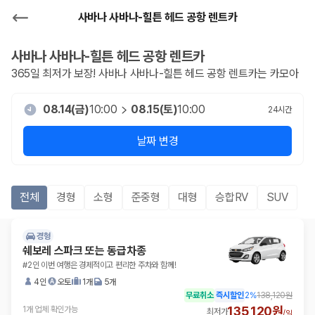
사바나 사바나-힐튼 헤드 공항 렌트카
사바나 사바나-힐튼 헤드 공항
렌트카
365일 최저가 보장!
사바나 사바나-힐튼 헤드 공항
렌트카는 카모아
08.14(금)
10:00
08.15(토)
10:00
24
시간
날짜 변경
전체
경형
소형
준중형
대형
승합RV
SUV
경형
쉐보레 스파크 또는 동급차종
#2인 이번 여행은 경제적이고 편리한 주차와 함께!
4인
오토
1개
5개
무료취소
즉시할인
2
%
138,120원
135,120원
1개 업체 확인가능
최저가
/
일