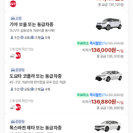
총 요금 135,120원
소형
기아 쏘울 또는 동급차종
SUV의 실용성과 가성비를 동시에!
5인
오토
3개
5개
무료취소
즉시할인
2
%
139,000원
136,000원~
2개 업체 확인가능
최저가
/
일
총 요금 136,000원
준중형
도요타 코롤라 또는 동급차종
#2-3인 가성비와 편리함을 모두 잡은 차급!
5인
오토
3개
4개
무료취소
즉시할인
2
%
139,880원
136,880원~
2개 업체 확인가능
최저가
/
일
총 요금 136,880원
준중형
폭스바겐 제타 또는 동급차종