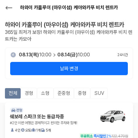
하와이 카훌루이 (마우이섬) 케아와카푸 비치 렌트카
하와이 카훌루이 (마우이섬) 케아와카푸 비치
렌트카
365일 최저가 보장!
하와이 카훌루이 (마우이섬) 케아와카푸 비치
렌
트카는 카모아
08.13(목)
10:00
08.14(금)
10:00
24
시간
날짜 변경
전체
경형
소형
준중형
중형
SUV
경형
쉐보레 스파크 또는 동급차종
#2인 이번 여행은 경제적이고 편리한 주차와 함께!
4인
오토
1개
5개
무료취소
즉시할인
2
%
122,470원