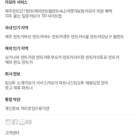
카모아 서비스
제주렌트
단기렌트
해외렌트
월렌트
숙소
여행자보험
카모아 회원 혜택
자주 묻는 질문
카모아 TIP
사이트맵
국내 인기 지역
제주 렌트카
부산 렌트카
여수 렌트카
경주 렌트카
서울 렌트카
강남구 월렌트
해외 인기 지역
오키나와 렌트카
괌 렌트카
후쿠오카 렌트카
사이판 렌트카
삿포로 렌트카
해외 편도 렌트카
회사 정보
팀오투 소개
카모아 서비스
카모아 파트너스
팀오투 채용
입점 문의
광고 제휴 파트너
통합 약관
개인정보 처리방침
이용약관
고객센터