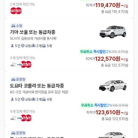
119,470원~
2개 업체 확인가능
최저가
/
일
총 요금 119,470원
소형
기아 쏘울 또는 동급차종
SUV의 실용성과 가성비를 동시에!
5인
오토
3개
5개
무료취소
즉시할인
2
%
125,570원
122,570원~
4개 업체 확인가능
최저가
/
일
총 요금 122,570원
준중형
도요타 코롤라 또는 동급차종
#2-3인 가성비와 편리함을 모두 잡은 차급!
5인
오토
3개
4개
무료취소
즉시할인
2
%
126,610원
123,610원~
4개 업체 확인가능
최저가
/
일
총 요금 123,610원
준중형