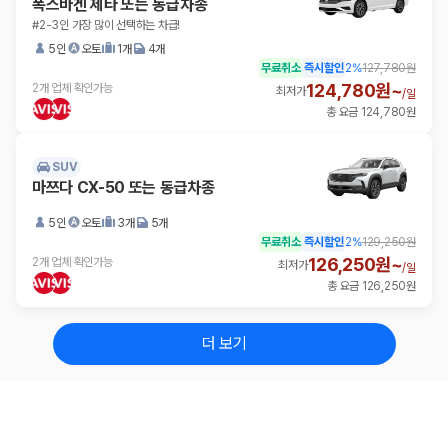
폭스바겐 제타 또는 동급차종
#2-3인 가장 많이 선택하는 차급!
5인
오토
1개
4개
무료취소
즉시할인
2
%
127,780원
124,780원~
2개 업체 확인가능
최저가
/
일
총 요금 124,780원
SUV
마쯔다 CX-50 또는 동급차종
5인
오토
3개
5개
무료취소
즉시할인
2
%
129,250원
126,250원~
2개 업체 확인가능
최저가
/
일
총 요금 126,250원
더 보기