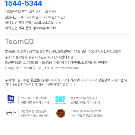
1544-5344
매일(공휴일 포함) 오전 9시 ~ 오후 6시
점심시간 오후 12시30분 ~ 1시30분 (1시간)
국내 법인·제휴 문의: feedback@tm2.kr
해외 법인·제휴 문의: global@tm2.kr
주식회사 팀오투 | 대표자: 홍성주 | 사업자등록번호: 286-88-00238
사업자정보확인
주소: 서울특별시 중구 서소문로 120 ENA센터 11층
통신판매업신고: 제2019-서울강남-04914호 | 개인정보보호책임자: 인정환
Copyright TeamO2 Co., Ltd. All rights reserved.
주식회사 팀오투는 통신판매중개자로서 카모아의 거래당사자가 아니며 상품정보, 거래조건 및
거래에 관련한 의무와 책임은 각 판매자에게 있습니다.