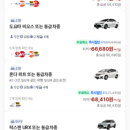
총 요금 54,410원
소형
도요타 비오스 또는 동급차종
5인
오토
2개
4개
무료취소
즉시할인
4
%
69,680원
66,680원~
6개 업체 확인가능
최저가
/
일
총 요금 66,680원
소형
혼다 피트 또는 동급차종
#2-3인 일상과 같은 여행! 일상과 같은 운전!
5인
오토
1개
4개
무료취소
즉시할인
4
%
71,410원
68,410원~
2개 업체 확인가능
최저가
/
일
총 요금 68,410원
SUV
럭스젠 URX 또는 동급차종