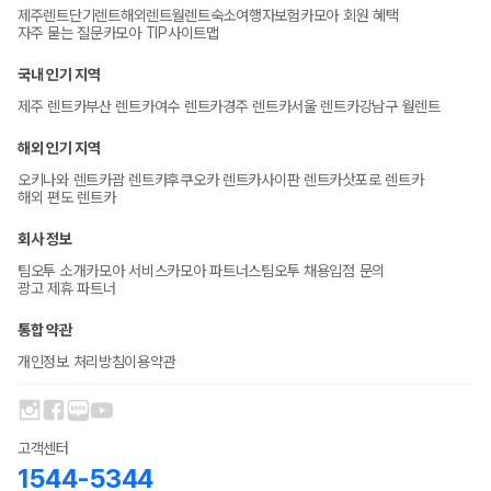
제주렌트
단기렌트
해외렌트
월렌트
숙소
여행자보험
카모아 회원 혜택
자주 묻는 질문
카모아 TIP
사이트맵
국내 인기 지역
제주 렌트카
부산 렌트카
여수 렌트카
경주 렌트카
서울 렌트카
강남구 월렌트
해외 인기 지역
오키나와 렌트카
괌 렌트카
후쿠오카 렌트카
사이판 렌트카
삿포로 렌트카
해외 편도 렌트카
회사 정보
팀오투 소개
카모아 서비스
카모아 파트너스
팀오투 채용
입점 문의
광고 제휴 파트너
통합 약관
개인정보 처리방침
이용약관
고객센터
1544-5344