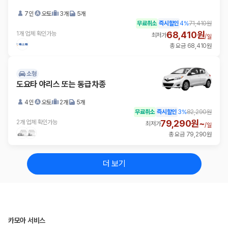
7인
오토
3개
5개
무료취소
즉시할인
4
%
71,410원
68,410원
1개 업체 확인가능
최저가
/
일
총 요금 68,410원
소형
도요타 야리스 또는 동급차종
4인
오토
2개
5개
무료취소
즉시할인
3
%
82,290원
79,290원~
2개 업체 확인가능
최저가
/
일
총 요금 79,290원
더 보기
카모아 서비스