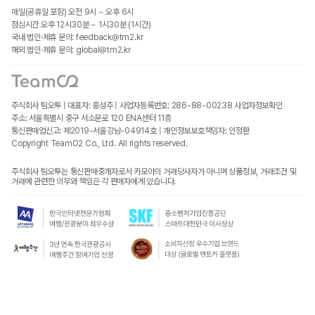
매일(공휴일 포함) 오전 9시 ~ 오후 6시
점심시간 오후 12시30분 ~ 1시30분 (1시간)
국내 법인·제휴 문의: feedback@tm2.kr
해외 법인·제휴 문의: global@tm2.kr
주식회사 팀오투 | 대표자: 홍성주 | 사업자등록번호: 286-88-00238
사업자정보확인
주소: 서울특별시 중구 서소문로 120 ENA센터 11층
통신판매업신고: 제2019-서울강남-04914호 | 개인정보보호책임자: 인정환
Copyright TeamO2 Co., Ltd. All rights reserved.
주식회사 팀오투는 통신판매중개자로서 카모아의 거래당사자가 아니며 상품정보, 거래조건 및
거래에 관련한 의무와 책임은 각 판매자에게 있습니다.