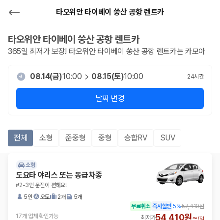
타오위안 타이베이 쑹산 공항 렌트카
타오위안 타이베이 쑹산 공항
렌트카
365일 최저가 보장!
타오위안 타이베이 쑹산 공항
렌트카는 카모아
08.14(금)
10:00
08.15(토)
10:00
24
시간
날짜 변경
전체
소형
준중형
중형
승합RV
SUV
소형
도요타 야리스 또는 동급차종
#2-3인 운전이 편해요!
5인
오토
2개
5개
무료취소
즉시할인
5
%
57,410원
54,410원~
17개 업체 확인가능
최저가
/
일