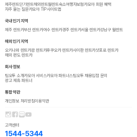
제주렌트
단기렌트
해외렌트
월렌트
숙소
여행자보험
카모아 회원 혜택
자주 묻는 질문
카모아 TIP
사이트맵
국내 인기 지역
제주 렌트카
부산 렌트카
여수 렌트카
경주 렌트카
서울 렌트카
강남구 월렌트
해외 인기 지역
오키나와 렌트카
괌 렌트카
후쿠오카 렌트카
사이판 렌트카
삿포로 렌트카
해외 편도 렌트카
회사 정보
팀오투 소개
카모아 서비스
카모아 파트너스
팀오투 채용
입점 문의
광고 제휴 파트너
통합 약관
개인정보 처리방침
이용약관
고객센터
1544-5344