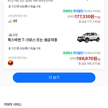
#3인 여유 있는 실내로 여행 내내 편안하게
5인
오토
2개
4개
무료취소
즉시할인
1
%
180,330원
177,330원~
2개 업체 확인가능
최저가
/
일
총 요금 177,330원
소형
폭스바겐 T-크로스 또는 동급차종
5인
오토
2개
5개
무료취소
즉시할인
1
%
189,870원
186,870원
1개 업체 확인가능
최저가
/
일
총 요금 186,870원
더 보기
카모아 서비스