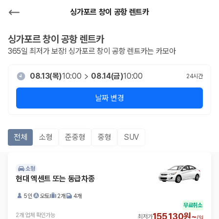
싱가포르 창이 공항 렌트카
싱가포르 창이 공항
렌트카
365일 최저가 보장!
싱가포르 창이 공항
렌트카는 카모아
08.13(목)
10:00
08.14(금)
10:00
24
시간
날짜 변경
전체
소형
준중형
중형
SUV
소형
현대 엑센트 또는 동급차종
5인
오토
2개
4개
무료취소
155,130원~
2개 업체 확인가능
최저가
/
일