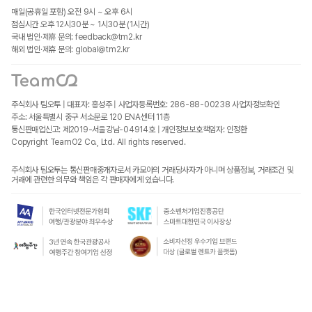
매일(공휴일 포함) 오전 9시 ~ 오후 6시
점심시간 오후 12시30분 ~ 1시30분 (1시간)
국내 법인·제휴 문의: feedback@tm2.kr
해외 법인·제휴 문의: global@tm2.kr
주식회사 팀오투 | 대표자: 홍성주 | 사업자등록번호: 286-88-00238
사업자정보확인
주소: 서울특별시 중구 서소문로 120 ENA센터 11층
통신판매업신고: 제2019-서울강남-04914호 | 개인정보보호책임자: 인정환
Copyright TeamO2 Co., Ltd. All rights reserved.
주식회사 팀오투는 통신판매중개자로서 카모아의 거래당사자가 아니며 상품정보, 거래조건 및
거래에 관련한 의무와 책임은 각 판매자에게 있습니다.