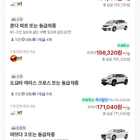
총 요금 155,130원
소형
혼다 피트 또는 동급차종
#2-3인 일상과 같은 여행! 일상과 같은 운전!
5인
오토
1개
4개
무료취소
156,320원~
2개 업체 확인가능
최저가
/
일
총 요금 156,320원
소형
도요타 야리스 크로스 또는 동급차종
5인
오토
1개
5개
무료취소
즉시할인
1
%
174,040원
171,040원~
2개 업체 확인가능
최저가
/
일
총 요금 171,040원
준중형
마쯔다 3 또는 동급차종