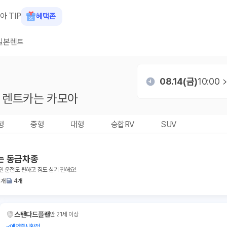
아 TIP
혜택존
일본렌트
08.14(금)
10:00
렌트카는 카모아
형
중형
대형
승합RV
SUV
는 동급차종
인 운전도 편하고 짐도 싣기 편해요!
4개
4개
스탠다드플랜
만 21세 이상
예약즉시확정