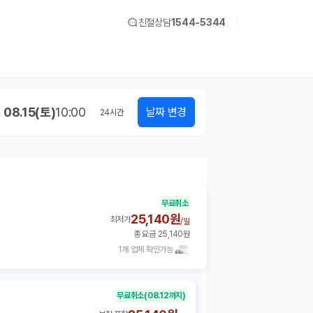
친절상담
1544-5344
08.15(토)
10:00
날짜 변경
24
시간
무료취소
25,140원
최저가
/
일
총 요금 25,140원
1개 업체 확인가능
무료취소
(08.12까지)