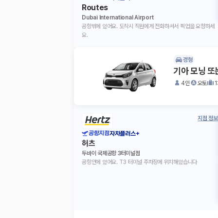
Routes
Dubai International Airport
공항밖에 있어요. 도착시 직원에게 전화하셔서 픽업을 요청하세
요.
경형
기아 모닝 또
4인
오토
지점 정보
공항지점
자차플러스+
허츠
두바이 국제공항 3터미널점
공항안에 있어요. T3 터미널 주차장에 위치해있습니다