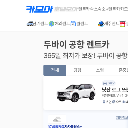
렌트카
숙소
숙소+렌트카
카모
단기렌트
해외렌트
월렌트
제주렌트
두바이 공항
렌트카
365일 최저가 보장!
두바이 공항
전체
경형
소형
준중
SUV
닛산 로그 또
#준중형SUV #2-3
5인
오토
지점 정보
공항지점
자차플러스+