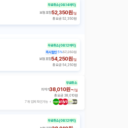
무료취소
(08.14까지)
52,350원
보험 포함
/
일
총 요금 52,350원
무료취소
(08.12까지)
5
%
57,250원
즉시할인
54,250원
보험 포함
/
일
총 요금 54,250원
무료취소
38,010원~
최저가
/
일
총 요금 38,010원
7개 업체 확인가능
무료취소
(08.12까지)