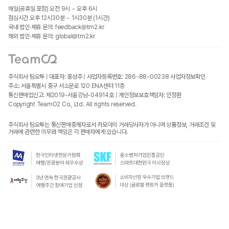
매일(공휴일 포함) 오전 9시 ~ 오후 6시
점심시간 오후 12시30분 ~ 1시30분 (1시간)
국내 법인·제휴 문의: feedback@tm2.kr
해외 법인·제휴 문의: global@tm2.kr
주식회사 팀오투 | 대표자: 홍성주 | 사업자등록번호: 286-88-00238
사업자정보확인
주소: 서울특별시 중구 서소문로 120 ENA센터 11층
통신판매업신고: 제2019-서울강남-04914호 | 개인정보보호책임자: 인정환
Copyright TeamO2 Co., Ltd. All rights reserved.
주식회사 팀오투는 통신판매중개자로서 카모아의 거래당사자가 아니며 상품정보, 거래조건 및
거래에 관련한 의무와 책임은 각 판매자에게 있습니다.