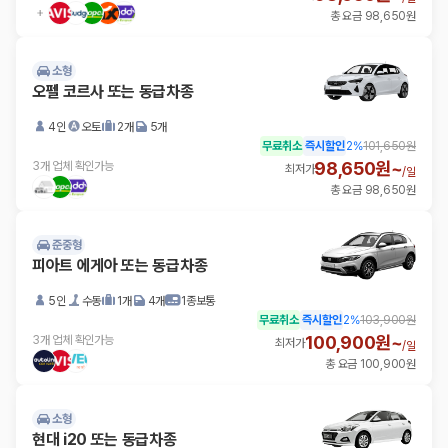
총 요금 98,650원
소형
오펠 코르사 또는 동급차종
4인
오토
2개
5개
무료취소
즉시할인
2
%
101,650원
98,650원~
3개 업체 확인가능
최저가
/
일
총 요금 98,650원
준중형
피아트 에게아 또는 동급차종
5인
수동
1개
4개
1종보통
무료취소
즉시할인
2
%
103,900원
100,900원~
3개 업체 확인가능
최저가
/
일
총 요금 100,900원
소형
현대 i20 또는 동급차종