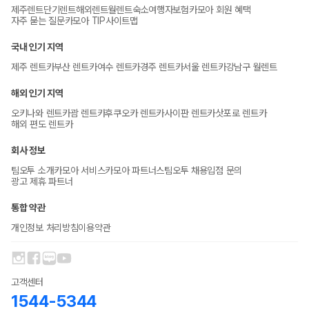
제주렌트
단기렌트
해외렌트
월렌트
숙소
여행자보험
카모아 회원 혜택
자주 묻는 질문
카모아 TIP
사이트맵
국내 인기 지역
제주 렌트카
부산 렌트카
여수 렌트카
경주 렌트카
서울 렌트카
강남구 월렌트
해외 인기 지역
오키나와 렌트카
괌 렌트카
후쿠오카 렌트카
사이판 렌트카
삿포로 렌트카
해외 편도 렌트카
회사 정보
팀오투 소개
카모아 서비스
카모아 파트너스
팀오투 채용
입점 문의
광고 제휴 파트너
통합 약관
개인정보 처리방침
이용약관
고객센터
1544-5344