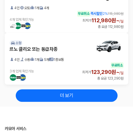
4인
오토
1개
4개
무료취소
즉시할인
2
%
115,980원
112,980원~
4개 업체 확인가능
최저가
/
일
총 요금 112,980원
소형
르노 클리오 또는 동급차종
4인
수동
1개
5개
1종보통
무료취소
123,290원~
3개 업체 확인가능
최저가
/
일
총 요금 123,290원
더 보기
카모아 서비스