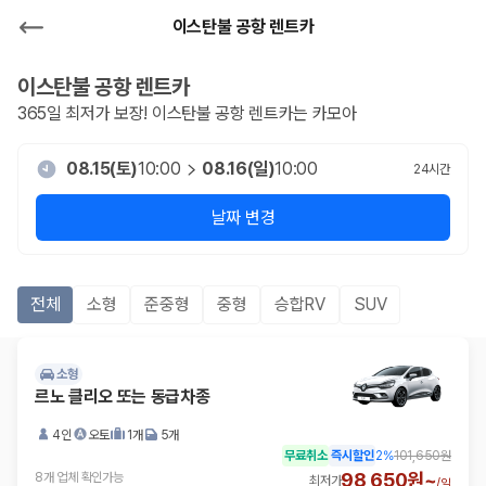
이스탄불 공항 렌트카
이스탄불 공항
렌트카
365일 최저가 보장!
이스탄불 공항
렌트카는 카모아
08.15(토)
10:00
08.16(일)
10:00
24
시간
날짜 변경
전체
소형
준중형
중형
승합RV
SUV
소형
르노 클리오 또는 동급차종
4인
오토
1개
5개
무료취소
즉시할인
2
%
101,650원
98,650원~
8개 업체 확인가능
최저가
/
일