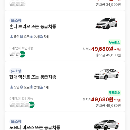
총 요금 34,990원
소형
혼다 브리오 또는 동급차종
5인
오토
2개
5개
무료취소
49,680원~
3개 업체 확인가능
최저가
/
일
총 요금 49,680원
소형
현대 엑센트 또는 동급차종
5인
오토
2개
4개
무료취소
49,680원~
5개 업체 확인가능
최저가
/
일
총 요금 49,680원
소형
도요타 비오스 또는 동급차종