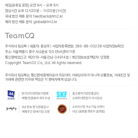
매일(공휴일 포함) 오전 9시 ~ 오후 6시
점심시간 오후 12시30분 ~ 1시30분 (1시간)
국내 법인·제휴 문의: feedback@tm2.kr
해외 법인·제휴 문의: global@tm2.kr
주식회사 팀오투 | 대표자: 홍성주 | 사업자등록번호: 286-88-00238
사업자정보확인
주소: 서울특별시 중구 서소문로 120 ENA센터 11층
통신판매업신고: 제2019-서울강남-04914호 | 개인정보보호책임자: 인정환
Copyright TeamO2 Co., Ltd. All rights reserved.
주식회사 팀오투는 통신판매중개자로서 카모아의 거래당사자가 아니며 상품정보, 거래조건 및
거래에 관련한 의무와 책임은 각 판매자에게 있습니다.