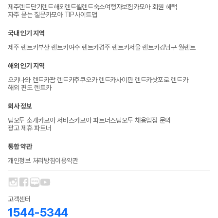
제주렌트
단기렌트
해외렌트
월렌트
숙소
여행자보험
카모아 회원 혜택
자주 묻는 질문
카모아 TIP
사이트맵
국내 인기 지역
제주 렌트카
부산 렌트카
여수 렌트카
경주 렌트카
서울 렌트카
강남구 월렌트
해외 인기 지역
오키나와 렌트카
괌 렌트카
후쿠오카 렌트카
사이판 렌트카
삿포로 렌트카
해외 편도 렌트카
회사 정보
팀오투 소개
카모아 서비스
카모아 파트너스
팀오투 채용
입점 문의
광고 제휴 파트너
통합 약관
개인정보 처리방침
이용약관
고객센터
1544-5344