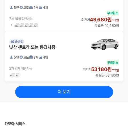
5인
오토
2개
4개
무료취소
49,680원~
7개 업체 확인가능
최저가
/
일
총 요금 49,680원
준중형
닛산 센트라 또는 동급차종
5인
오토
2개
4개
무료취소
53,180원~
2개 업체 확인가능
최저가
/
일
총 요금 53,180원
더 보기
카모아 서비스