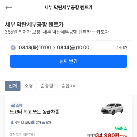
세부 막탄세부공항 렌트카
세부 막탄세부공항
렌트카
365일 최저가 보장!
세부 막탄세부공항
렌트카는 카모아
08.13(목)
10:00
08.14(금)
10:00
24
시간
날짜 변경
전체
소형
준중형
승합RV
소형
도요타 위고 또는 동급차종
4인
오토
2개
5개
무료취소
34,990원~
3개 업체 확인가능
최저가
/
일