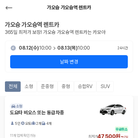
가오슝 가오슝역 렌트카
가오슝 가오슝역
렌트카
365일 최저가 보장!
가오슝 가오슝역
렌트카는 카모아
08.12(수)
10:00
08.13(목)
10:00
24
시간
날짜 변경
전체
소형
준중형
중형
승합RV
SUV
소형
도요타 비오스 또는 동급차종
5인
오토
2개
4개
무료취소
47,500원~
11개 업체 확인가능
최저가
/
일