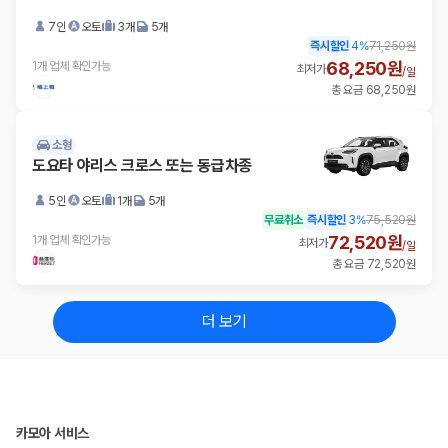
7인
오토
3개
5개
즉시할인
4
%
71,250원
68,250원
1개 업체 확인가능
최저가
/
일
총 요금 68,250원
소형
도요타 야리스 크로스 또는 동급차종
5인
오토
1개
5개
무료취소
즉시할인
3
%
75,520원
72,520원
1개 업체 확인가능
최저가
/
일
총 요금 72,520원
더 보기
카모아 서비스