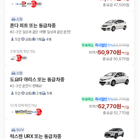
총 요금 47,500원
소형
혼다 피트 또는 동급차종
#2-3인 일상과 같은 여행! 일상과 같은 운전!
5인
오토
1개
4개
무료취소
즉시할인
5
%
53,970원
50,970원~
3개 업체 확인가능
최저가
/
일
총 요금 50,970원
소형
도요타 야리스 또는 동급차종
#2-3인 운전이 편해요!
5인
오토
2개
5개
무료취소
즉시할인
5
%
55,770원
52,770원~
10개 업체 확인가능
최저가
/
일
총 요금 52,770원
SUV
럭스젠 URX 또는 동급차종