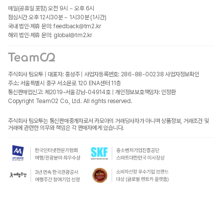
매일(공휴일 포함) 오전 9시 ~ 오후 6시
점심시간 오후 12시30분 ~ 1시30분 (1시간)
국내 법인·제휴 문의: feedback@tm2.kr
해외 법인·제휴 문의: global@tm2.kr
주식회사 팀오투 | 대표자: 홍성주 | 사업자등록번호: 286-88-00238
사업자정보확인
주소: 서울특별시 중구 서소문로 120 ENA센터 11층
통신판매업신고: 제2019-서울강남-04914호 | 개인정보보호책임자: 인정환
Copyright TeamO2 Co., Ltd. All rights reserved.
주식회사 팀오투는 통신판매중개자로서 카모아의 거래당사자가 아니며 상품정보, 거래조건 및
거래에 관련한 의무와 책임은 각 판매자에게 있습니다.