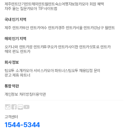
제주렌트
단기렌트
해외렌트
월렌트
숙소
여행자보험
카모아 회원 혜택
자주 묻는 질문
카모아 TIP
사이트맵
국내 인기 지역
제주 렌트카
부산 렌트카
여수 렌트카
경주 렌트카
서울 렌트카
강남구 월렌트
해외 인기 지역
오키나와 렌트카
괌 렌트카
후쿠오카 렌트카
사이판 렌트카
삿포로 렌트카
해외 편도 렌트카
회사 정보
팀오투 소개
카모아 서비스
카모아 파트너스
팀오투 채용
입점 문의
광고 제휴 파트너
통합 약관
개인정보 처리방침
이용약관
고객센터
1544-5344