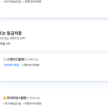
자기부담금0원
주행거리무제한
또는 동급차종
부담 없는 컴팩트한 선택!
1개
4개
스탠다드플랜
만 20세 이상
예약즉시확정
주행거리무제한
+
프리미엄
플랜
만 18세 이상
자기부담금0원
주행거리무제한