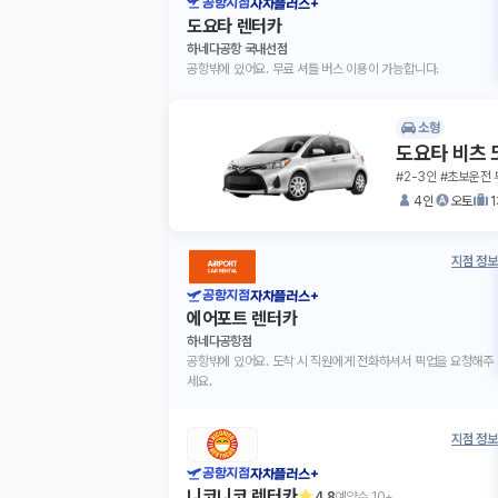
공항지점
자차플러스+
도요타 렌터카
하네다공항 국내선점
공항밖에 있어요. 무료 셔틀 버스 이용이 가능합니다.
소형
도요타 비츠 
#2-3인 #초보운전 
4인
오토
지점 정보
공항지점
자차플러스+
에어포트 렌터카
하네다공항점
공항밖에 있어요. 도착 시 직원에게 전화하셔서 픽업을 요청해주
세요.
지점 정보
공항지점
자차플러스+
니코니코 렌터카
4.8
예약수
10+