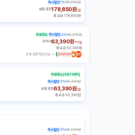
1
%
181,850원
즉시할인
178,850원
보험 포함
/
일
총 요금 178,850원
무료취소
즉시할인
4
%
66,390원
63,390원~
최저가
/
일
총 요금 63,390원
8개 업체 확인가능
무료취소
(08.11까지)
4
%
66,390원
즉시할인
63,390원
보험 포함
/
일
총 요금 63,390원
3
%
86,560원
즉시할인