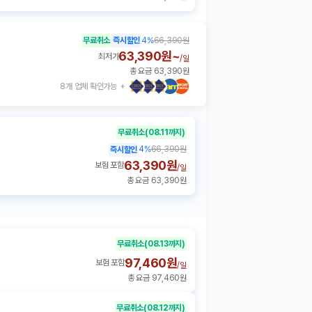
무료취소
즉시할인
4
%
66,390원
63,390원~
최저가
/
일
총 요금 63,390원
8개 업체 확인가능
무료취소
(08.11까지)
4
%
66,390원
즉시할인
63,390원
보험 포함
/
일
총 요금 63,390원
무료취소
(08.13까지)
97,460원
보험 포함
/
일
총 요금 97,460원
무료취소
(08.12까지)