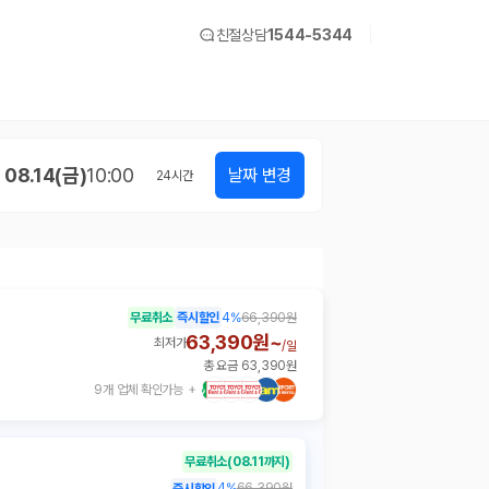
친절상담
1544-5344
08.14(금)
10:00
날짜 변경
24
시간
무료취소
즉시할인
4
%
66,390원
63,390원~
최저가
/
일
총 요금 63,390원
9개 업체 확인가능
무료취소
(08.11까지)
4
%
66,390원
즉시할인