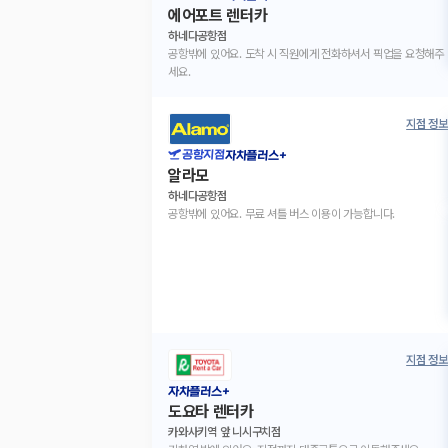
에어포트 렌터카
하네다공항점
공항밖에 있어요. 도착 시 직원에게 전화하셔서 픽업을 요청해주
세요.
지점 정보
공항지점
자차플러스+
알라모
하네다공항점
공항밖에 있어요. 무료 셔틀 버스 이용이 가능합니다.
지점 정보
자차플러스+
도요타 렌터카
카와사키역 앞 니시구치점