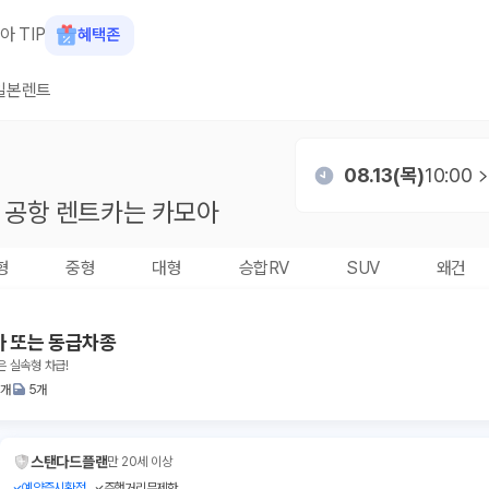
아 TIP
혜택존
일본렌트
08.13(목)
10:00
 공항
렌트카는 카모아
형
중형
대형
승합RV
SUV
왜건
아 또는 동급차종
은 실속형 차급!
2개
5개
스탠다드플랜
만 20세 이상
예약즉시확정
주행거리무제한