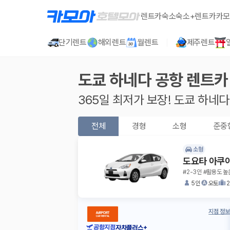
렌트카
숙소
숙소+렌트카
카모
단기렌트
해외렌트
월렌트
제주렌트
도쿄 하네다 공항
렌트카
365일 최저가 보장!
도쿄 하네다
전체
경형
소형
준중
소형
도요타 아쿠
#2-3인 #활용도 높
5인
오토
지점 정보
공항지점
자차플러스+