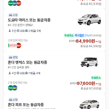
총 요금 83,930원
소형
도요타 야리스 또는 동급차종
#2-3인 운전이 편해요!
5인
오토
2개
5개
무료취소
즉시할인
3
%
87,990원
84,990원~
3개 업체 확인가능
최저가
/
일
총 요금 84,990원
경형
혼다 엔박스 또는 동급차종
#1-2인 실속형 경차
4인
오토
1개
4개
무료취소
97,600원~
2개 업체 확인가능
최저가
/
일
총 요금 97,600원
소형
혼다 피트 또는 동급차종