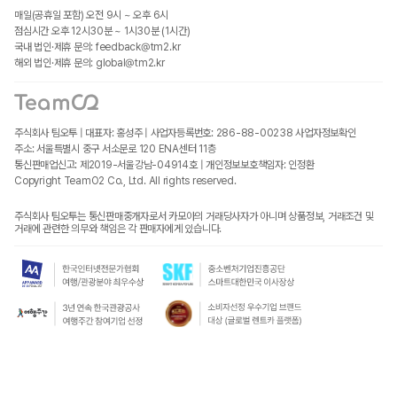
매일(공휴일 포함) 오전 9시 ~ 오후 6시
점심시간 오후 12시30분 ~ 1시30분 (1시간)
국내 법인·제휴 문의: feedback@tm2.kr
해외 법인·제휴 문의: global@tm2.kr
주식회사 팀오투 | 대표자: 홍성주 | 사업자등록번호: 286-88-00238
사업자정보확인
주소: 서울특별시 중구 서소문로 120 ENA센터 11층
통신판매업신고: 제2019-서울강남-04914호 | 개인정보보호책임자: 인정환
Copyright TeamO2 Co., Ltd. All rights reserved.
주식회사 팀오투는 통신판매중개자로서 카모아의 거래당사자가 아니며 상품정보, 거래조건 및
거래에 관련한 의무와 책임은 각 판매자에게 있습니다.