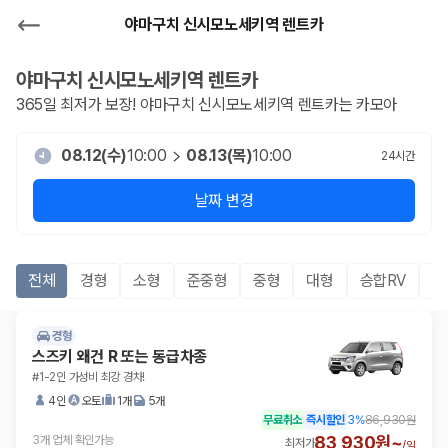
야마구치 신시모노세키역 렌트카
야마구치 신시모노세키역
렌트카
365일 최저가 보장!
야마구치 신시모노세키역
렌트카는 카모아
08.12(수)
10:00
08.13(목)
10:00
24
시간
날짜 변경
전체
경형
소형
준중형
중형
대형
승합RV
S
경형
스즈키 왜건 R 또는 동급차종
#1-2인 가성비 최강 경차!
4인
오토
1개
5개
무료취소
즉시할인
3
%
86,930원
83,930원~
3개 업체 확인가능
최저가
/
일