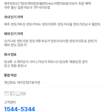
제주렌트
단기렌트
해외렌트
월렌트
숙소
여행자보험
카모아 회원 혜택
자주 묻는 질문
카모아 TIP
사이트맵
국내 인기 지역
제주 렌트카
부산 렌트카
여수 렌트카
경주 렌트카
서울 렌트카
강남구 월렌트
해외 인기 지역
오키나와 렌트카
괌 렌트카
후쿠오카 렌트카
사이판 렌트카
삿포로 렌트카
해외 편도 렌트카
회사 정보
팀오투 소개
카모아 서비스
카모아 파트너스
팀오투 채용
입점 문의
광고 제휴 파트너
통합 약관
개인정보 처리방침
이용약관
고객센터
1544-5344