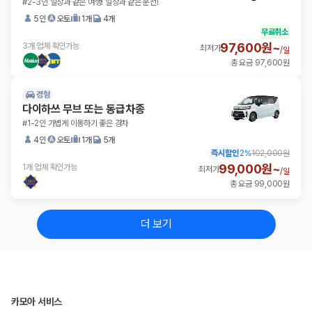
#2-3인 일상과 같은 여행! 일상과 같은 운전!
5인
오토
1개
4개
무료취소
97,600원~
3개 업체 확인가능
최저가
/
일
총 요금 97,600원
경형
다이하쓰 무브 또는 동급차종
#1-2인 가볍게 이동하기 좋은 경차
4인
오토
1개
5개
즉시할인
2
%
102,000원
99,000원~
1개 업체 확인가능
최저가
/
일
총 요금 99,000원
더 보기
카모아 서비스