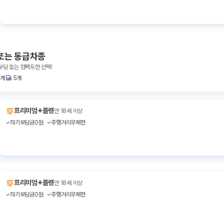
또는 동급차종
부담 없는 컴팩트한 선택!
2개
5개
+
프리미엄
플랜
만 18세 이상
자기부담금0원
주행거리무제한
+
프리미엄
플랜
만 18세 이상
자기부담금0원
주행거리무제한