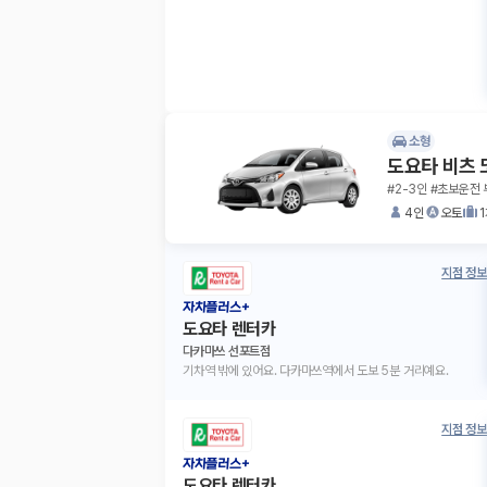
소형
도요타 비츠 
#2-3인 #초보운전 
4인
오토
지점 정보
자차플러스+
도요타 렌터카
다카마쓰 선포트점
기차역 밖에 있어요. 다카마쓰역에서 도보 5분 거리예요.
지점 정보
자차플러스+
도요타 렌터카