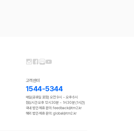
고객센터
1544-5344
매일(공휴일 포함) 오전 9시 ~ 오후 6시
점심시간 오후 12시30분 ~ 1시30분 (1시간)
국내 법인·제휴 문의: feedback@tm2.kr
해외 법인·제휴 문의: global@tm2.kr