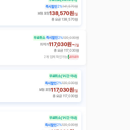
2
%
141,570원
즉시할인
138,570원
보험 포함
/
일
총 요금 138,570원
무료취소
즉시할인
2
%
120,030원
117,030원~
최저가
/
일
총 요금 117,030원
2개 업체 확인가능
무료취소
(1시간 이내)
2
%
120,030원
즉시할인
117,030원
보험 포함
/
일
총 요금 117,030원
무료취소
(1시간 이내)
2
%
120,030원
즉시할인