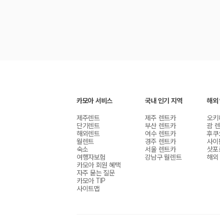
카모아 서비스
국내 인기 지역
해외
제주렌트
제주 렌트카
오키
단기렌트
부산 렌트카
괌 
해외렌트
여수 렌트카
후쿠
월렌트
경주 렌트카
사이
숙소
서울 렌트카
삿포
여행자보험
강남구 월렌트
해외
카모아 회원 혜택
자주 묻는 질문
카모아 TIP
사이트맵