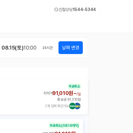
친절상담
1544-5344
08.15(토)
10:00
날짜 변경
24
시간
무료취소
91,010원~
최저가
/
일
총 요금 91,010원
2개 업체 확인가능
무료취소
(08.14까지)