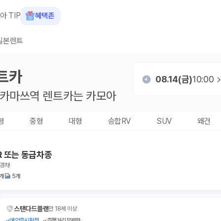
아 TIP
혜택존
일본렌트
트카
08.14(금)
10:00
다카마쓰역
렌트카는 카모아
형
중형
대형
승합RV
SUV
왜건
R 또는 동급차종
경차!
1개
5개
스탠다드플랜
만 18세 이상
예약즉시확정
주행거리무제한