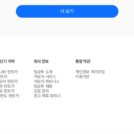
더 보기
 인기 지역
회사 정보
통합 약관
나와 렌트카
팀오투 소개
개인정보 처리방침
렌트카
카모아 서비스
이용약관
오카 렌트카
카모아 파트너스
판 렌트카
팀오투 채용
로 렌트카
입점 문의
 편도 렌트카
광고 제휴 파트너