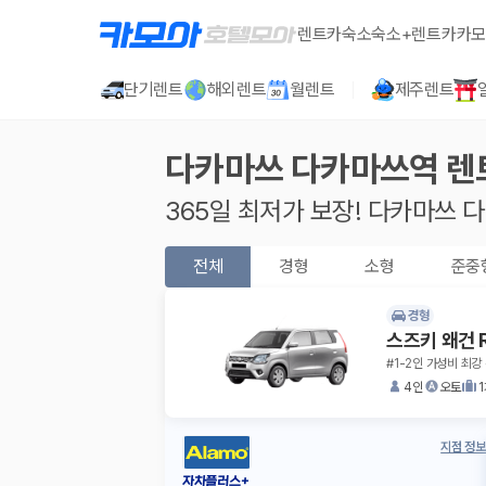
렌트카
숙소
숙소+렌트카
카모
단기렌트
해외렌트
월렌트
제주렌트
다카마쓰 다카마쓰역
렌
365일 최저가 보장!
다카마쓰 
전체
경형
소형
준중
경형
스즈키 왜건 
#1-2인 가성비 최강 
4인
오토
지점 정보
자차플러스+