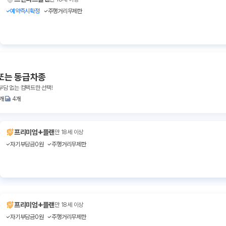
예약즉시확정
주행거리무제한
또는 동급차종
부담 없는 컴팩트한 선택!
1개
4개
+
프리미엄
플랜
만 18세 이상
자기부담금0원
주행거리무제한
+
프리미엄
플랜
만 18세 이상
자기부담금0원
주행거리무제한