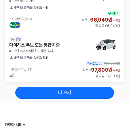
#1-2인 실속형 경차
4인
오토
1개
4개
무료취소
96,940원~
2개 업체 확인가능
최저가
/
일
총 요금 96,940원
경형
다이하쓰 무브 또는 동급차종
#1-2인 가볍게 이동하기 좋은 경차
4인
오토
1개
5개
즉시할인
2
%
100,800원
97,800원~
1개 업체 확인가능
최저가
/
일
총 요금 97,800원
더 보기
카모아 서비스