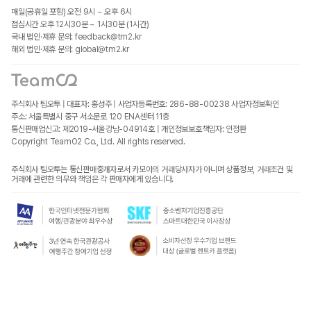
매일(공휴일 포함) 오전 9시 ~ 오후 6시
점심시간 오후 12시30분 ~ 1시30분 (1시간)
국내 법인·제휴 문의: feedback@tm2.kr
해외 법인·제휴 문의: global@tm2.kr
주식회사 팀오투 | 대표자: 홍성주 | 사업자등록번호: 286-88-00238
사업자정보확인
주소: 서울특별시 중구 서소문로 120 ENA센터 11층
통신판매업신고: 제2019-서울강남-04914호 | 개인정보보호책임자: 인정환
Copyright TeamO2 Co., Ltd. All rights reserved.
주식회사 팀오투는 통신판매중개자로서 카모아의 거래당사자가 아니며 상품정보, 거래조건 및
거래에 관련한 의무와 책임은 각 판매자에게 있습니다.