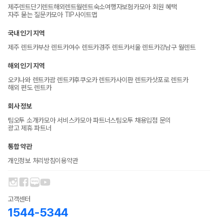
제주렌트
단기렌트
해외렌트
월렌트
숙소
여행자보험
카모아 회원 혜택
자주 묻는 질문
카모아 TIP
사이트맵
국내 인기 지역
제주 렌트카
부산 렌트카
여수 렌트카
경주 렌트카
서울 렌트카
강남구 월렌트
해외 인기 지역
오키나와 렌트카
괌 렌트카
후쿠오카 렌트카
사이판 렌트카
삿포로 렌트카
해외 편도 렌트카
회사 정보
팀오투 소개
카모아 서비스
카모아 파트너스
팀오투 채용
입점 문의
광고 제휴 파트너
통합 약관
개인정보 처리방침
이용약관
고객센터
1544-5344