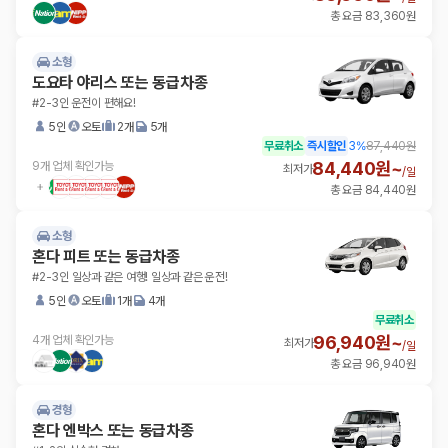
총 요금 83,360원
소형
도요타 야리스 또는 동급차종
#2-3인 운전이 편해요!
5인
오토
2개
5개
무료취소
즉시할인
3
%
87,440원
84,440원~
9개 업체 확인가능
최저가
/
일
총 요금 84,440원
소형
혼다 피트 또는 동급차종
#2-3인 일상과 같은 여행! 일상과 같은 운전!
5인
오토
1개
4개
무료취소
96,940원~
4개 업체 확인가능
최저가
/
일
총 요금 96,940원
경형
혼다 엔박스 또는 동급차종