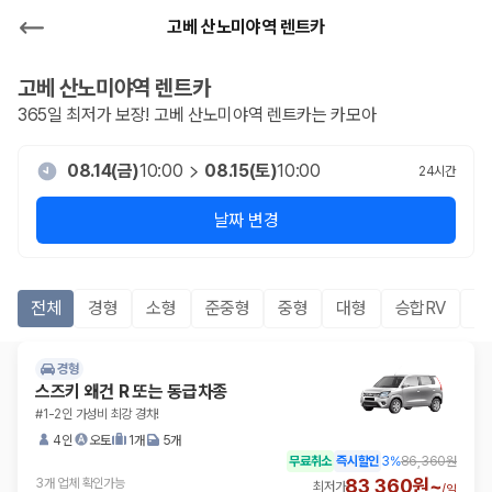
고베 산노미야역 렌트카
고베 산노미야역
렌트카
365일 최저가 보장!
고베 산노미야역
렌트카는 카모아
08.14(금)
10:00
08.15(토)
10:00
24
시간
날짜 변경
전체
경형
소형
준중형
중형
대형
승합RV
S
경형
스즈키 왜건 R 또는 동급차종
#1-2인 가성비 최강 경차!
4인
오토
1개
5개
무료취소
즉시할인
3
%
86,360원
83,360원~
3개 업체 확인가능
최저가
/
일