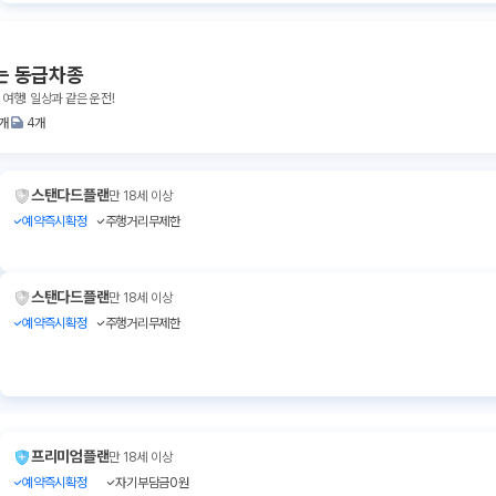
는 동급차종
 여행! 일상과 같은 운전!
1개
4개
스탠다드플랜
만 18세 이상
예약즉시확정
주행거리무제한
스탠다드플랜
만 18세 이상
예약즉시확정
주행거리무제한
프리미엄플랜
만 18세 이상
예약즉시확정
자기부담금0원