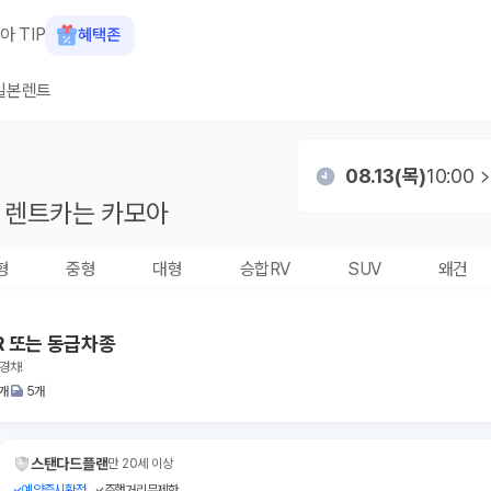
아 TIP
혜택존
일본렌트
08.13(목)
10:00
렌트카는 카모아
형
중형
대형
승합RV
SUV
왜건
R 또는 동급차종
경차!
1개
5개
스탠다드플랜
만 20세 이상
예약즉시확정
주행거리무제한