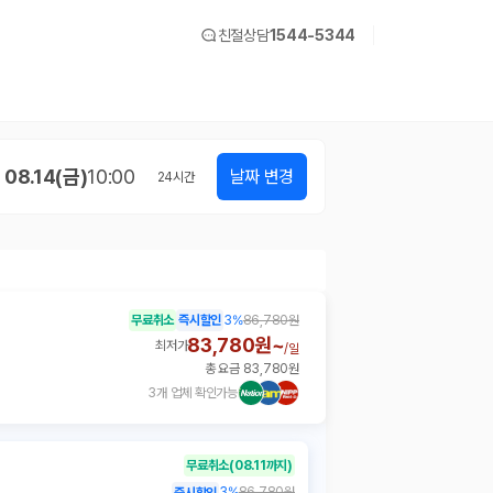
친절상담
1544-5344
08.14(금)
10:00
날짜 변경
24
시간
무료취소
즉시할인
3
%
86,780원
83,780원~
최저가
/
일
총 요금 83,780원
3개 업체 확인가능
무료취소
(08.11까지)
3
%
86,780원
즉시할인