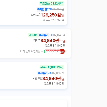
무료취소
(08.12까지)
2
%
132,250원
즉시할인
129,250원
보험 포함
/
일
총 요금 129,250원
무료취소
즉시할인
3
%
87,840원
84,840원~
최저가
/
일
총 요금 84,840원
10개 업체 확인가능
무료취소
(08.11까지)
3
%
87,840원
즉시할인
84,840원
보험 포함
/
일
총 요금 84,840원