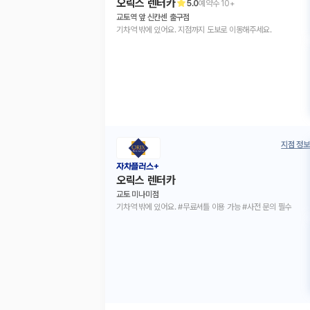
오릭스 렌터카
5.0
예약수
10+
교토역 앞 신칸센 출구점
기차역 밖에 있어요. 지점까지 도보로 이동해주세요.
지점 정보
자차플러스+
오릭스 렌터카
교토 미나미점
기차역 밖에 있어요. #무료셔틀 이용 가능 #사전 문의 필수