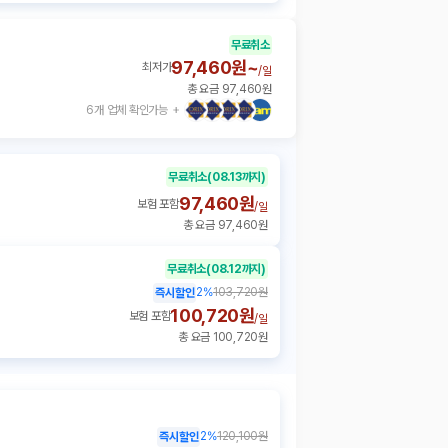
무료취소
97,460원~
최저가
/
일
총 요금 97,460원
6개 업체 확인가능
무료취소
(08.13까지)
97,460원
보험 포함
/
일
총 요금 97,460원
무료취소
(08.12까지)
2
%
103,720원
즉시할인
100,720원
보험 포함
/
일
총 요금 100,720원
2
%
120,100원
즉시할인