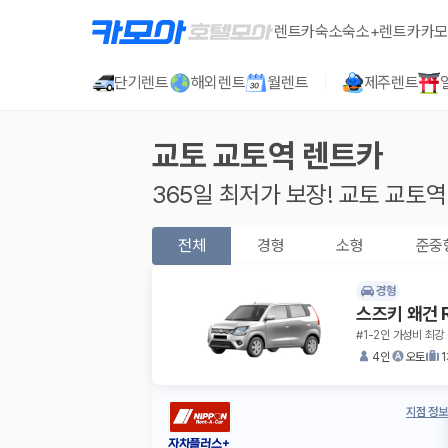
렌트카
숙소
숙소+렌트카
카모
단기렌트
해외렌트
월렌트
제주렌트
교토 교토역
렌트카
365일 최저가 보장!
교토 교토역
전체
경형
소형
준중
경형
스즈키 왜건 
#1-2인 가성비 최강 
4인
오토
지점 정보
자차플러스+