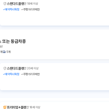
스탠다드플랜
만 18세 이상
예약즉시확정
주행거리무제한
스 또는 동급차종
요!
2개
5개
스탠다드플랜
만 20세 이상
예약즉시확정
주행거리무제한
+
프리미엄
플랜
만 18세 이상