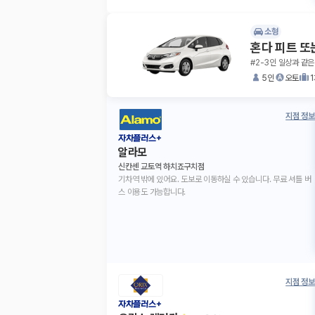
소형
혼다 피트 또
#2-3인 일상과 같은
5인
오토
지점 정보
자차플러스+
알라모
신칸센 교토역 하치죠구치점
기차역 밖에 있어요. 도보로 이동하실 수 있습니다. 무료 셔틀 버
스 이용도 가능합니다.
지점 정보
자차플러스+