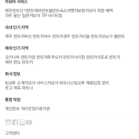
카모아 서비스
제주렌트
단기렌트
해외렌트
월렌트
숙소
여행자보험
카모아 회원 혜택
자주 묻는 질문
카모아 TIP
사이트맵
국내 인기 지역
제주 렌트카
부산 렌트카
여수 렌트카
경주 렌트카
서울 렌트카
강남구 월렌트
해외 인기 지역
오키나와 렌트카
괌 렌트카
후쿠오카 렌트카
사이판 렌트카
삿포로 렌트카
해외 편도 렌트카
회사 정보
팀오투 소개
카모아 서비스
카모아 파트너스
팀오투 채용
입점 문의
광고 제휴 파트너
통합 약관
개인정보 처리방침
이용약관
고객센터