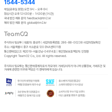
1544-5344
매일(공휴일 포함) 오전 9시 ~ 오후 6시
점심시간 오후 12시30분 ~ 1시30분 (1시간)
국내 법인·제휴 문의: feedback@tm2.kr
해외 법인·제휴 문의: global@tm2.kr
주식회사 팀오투 | 대표자: 홍성주 | 사업자등록번호: 286-88-00238
사업자정보확인
주소: 서울특별시 중구 서소문로 120 ENA센터 11층
통신판매업신고: 제2019-서울강남-04914호 | 개인정보보호책임자: 인정환
Copyright TeamO2 Co., Ltd. All rights reserved.
주식회사 팀오투는 통신판매중개자로서 카모아의 거래당사자가 아니며 상품정보, 거래조건 및
거래에 관련한 의무와 책임은 각 판매자에게 있습니다.