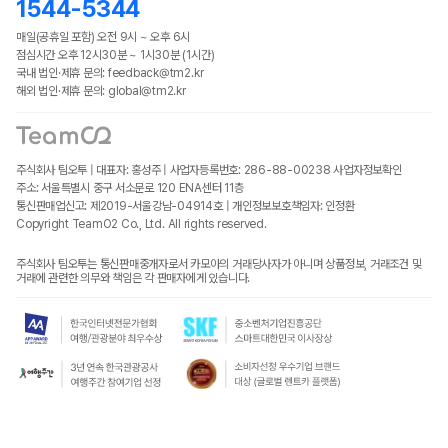
1544-5344
매일(공휴일 포함) 오전 9시 ~ 오후 6시
점심시간 오후 12시30분 ~ 1시30분 (1시간)
국내 법인·제휴 문의: feedback@tm2.kr
해외 법인·제휴 문의: global@tm2.kr
주식회사 팀오투 | 대표자: 홍성주 | 사업자등록번호: 286-88-00238
사업자정보확인
주소: 서울특별시 중구 서소문로 120 ENA센터 11층
통신판매업신고: 제2019-서울강남-04914호 | 개인정보보호책임자: 인정환
Copyright TeamO2 Co., Ltd. All rights reserved.
주식회사 팀오투는 통신판매중개자로서 카모아의 거래당사자가 아니며 상품정보, 거래조건 및
거래에 관련한 의무와 책임은 각 판매자에게 있습니다.