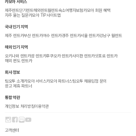
카모아 서비스
제주렌트
단기렌트
해외렌트
월렌트
숙소
여행자보험
카모아 회원 혜택
자주 묻는 질문
카모아 TIP
사이트맵
국내 인기 지역
제주 렌트카
부산 렌트카
여수 렌트카
경주 렌트카
서울 렌트카
강남구 월렌트
해외 인기 지역
오키나와 렌트카
괌 렌트카
후쿠오카 렌트카
사이판 렌트카
삿포로 렌트카
해외 편도 렌트카
회사 정보
팀오투 소개
카모아 서비스
카모아 파트너스
팀오투 채용
입점 문의
광고 제휴 파트너
통합 약관
개인정보 처리방침
이용약관
고객센터