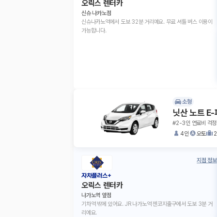
오릭스 렌터카
신슈 나카노점
신슈나카노역에서 도보 32분 거리예요. 무료 셔틀 버스 이용이
가능합니다.
소형
닛산 노트 E
#2-3인 연료비 걱
4인
오토
지점 정보
자차플러스+
오릭스 렌터카
나가노역 앞점
기차역 밖에 있어요. JR 나가노역 젠코지출구에서 도보 3분 거
리예요.