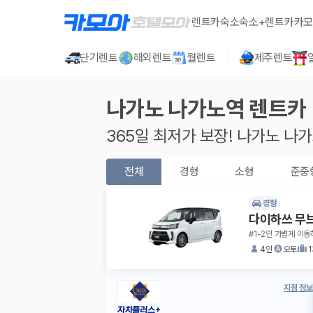
렌트카
숙소
숙소+렌트카
카모
단기렌트
해외렌트
월렌트
제주렌트
나가노 나가노역
렌트카
365일 최저가 보장!
나가노 나
전체
경형
소형
준중
경형
다이하쓰 무
#1-2인 가볍게 이동
4인
오토
지점 정보
자차플러스+