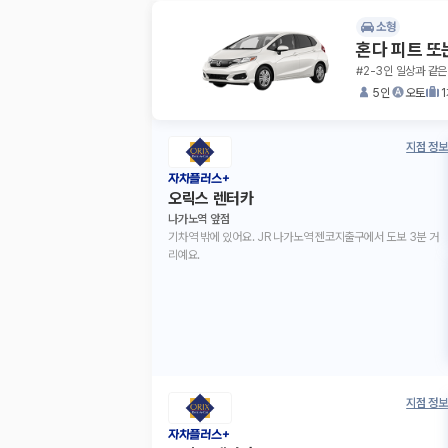
소형
혼다 피트 또
#2-3인 일상과 같은
5인
오토
지점 정보
자차플러스+
오릭스 렌터카
나가노역 앞점
기차역 밖에 있어요. JR 나가노역 젠코지출구에서 도보 3분 거
리예요.
지점 정보
자차플러스+