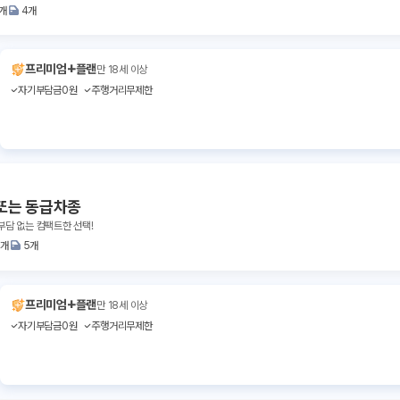
1개
4개
+
프리미엄
플랜
만 18세 이상
자기부담금0원
주행거리무제한
또는 동급차종
부담 없는 컴팩트한 선택!
2개
5개
+
프리미엄
플랜
만 18세 이상
자기부담금0원
주행거리무제한