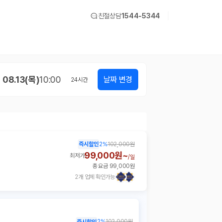
친절상담
1544-5344
08.13(목)
10:00
날짜 변경
24
시간
즉시할인
2
%
102,000원
99,000원~
최저가
/
일
총 요금 99,000원
2개 업체 확인가능
2
%
102,000원
즉시할인