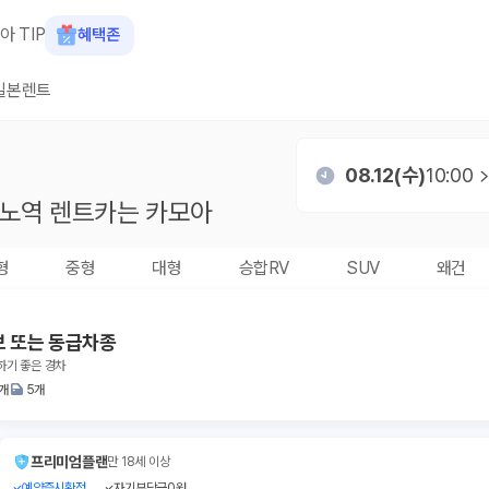
아 TIP
혜택존
일본렌트
08.12(수)
10:00
가노역
렌트카는 카모아
형
중형
대형
승합RV
SUV
왜건
브 또는 동급차종
하기 좋은 경차
1개
5개
프리미엄플랜
만 18세 이상
예약즉시확정
자기부담금0원