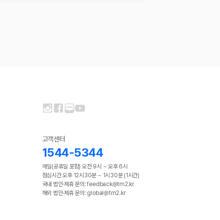
고객센터
1544-5344
매일(공휴일 포함) 오전 9시 ~ 오후 6시
점심시간 오후 12시30분 ~ 1시30분 (1시간)
국내 법인·제휴 문의: feedback@tm2.kr
해외 법인·제휴 문의: global@tm2.kr