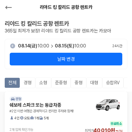
리야드 킹 칼리드 공항 렌트카
리야드 킹 칼리드 공항
렌트카
365일 최저가 보장!
리야드 킹 칼리드 공항
렌트카는 카모아
08.14(금)
10:00
08.15(토)
10:00
24
시간
날짜 변경
전체
경형
소형
준중형
중형
대형
승합RV
S
경형
쉐보레 스파크 또는 동급차종
#2인 이번 여행은 경제적이고 편리한 주차와 함께!
4인
오토
1개
5개
무료취소
40,010원~
2개 업체 확인가능
최저가
/
일