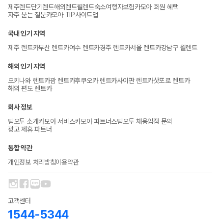
제주렌트
단기렌트
해외렌트
월렌트
숙소
여행자보험
카모아 회원 혜택
자주 묻는 질문
카모아 TIP
사이트맵
국내 인기 지역
제주 렌트카
부산 렌트카
여수 렌트카
경주 렌트카
서울 렌트카
강남구 월렌트
해외 인기 지역
오키나와 렌트카
괌 렌트카
후쿠오카 렌트카
사이판 렌트카
삿포로 렌트카
해외 편도 렌트카
회사 정보
팀오투 소개
카모아 서비스
카모아 파트너스
팀오투 채용
입점 문의
광고 제휴 파트너
통합 약관
개인정보 처리방침
이용약관
고객센터
1544-5344