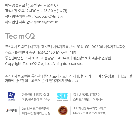
매일(공휴일 포함) 오전 9시 ~ 오후 6시
점심시간 오후 12시30분 ~ 1시30분 (1시간)
국내 법인·제휴 문의: feedback@tm2.kr
해외 법인·제휴 문의: global@tm2.kr
주식회사 팀오투 | 대표자: 홍성주 | 사업자등록번호: 286-88-00238
사업자정보확인
주소: 서울특별시 중구 서소문로 120 ENA센터 11층
통신판매업신고: 제2019-서울강남-04914호 | 개인정보보호책임자: 인정환
Copyright TeamO2 Co., Ltd. All rights reserved.
주식회사 팀오투는 통신판매중개자로서 카모아의 거래당사자가 아니며 상품정보, 거래조건 및
거래에 관련한 의무와 책임은 각 판매자에게 있습니다.