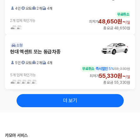
4인
오토
2개
4개
무료취소
48,650원~
2개 업체 확인가능
최저가
/
일
총 요금 48,650원
소형
현대 엑센트 또는 동급차종
5인
오토
2개
4개
무료취소
즉시할인
5
%
58,330원
55,330원~
5개 업체 확인가능
최저가
/
일
총 요금 55,330원
더 보기
카모아 서비스