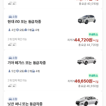
총 요금 40,010원
소형
현대 i10 또는 동급차종
4인
오토
1개
4개
무료취소
44,720원~
2개 업체 확인가능
최저가
/
일
총 요금 44,720원
소형
기아 페가스 또는 동급차종
5인
오토
2개
4개
무료취소
46,650원~
2개 업체 확인가능
최저가
/
일
총 요금 46,650원
소형
닛산 써니 또는 동급차종