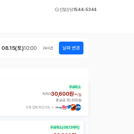
친절상담
1544-5344
08.15(토)
10:00
날짜 변경
24
시간
무료취소
30,600원~
최저가
/
일
총 요금 30,600원
9개 업체 확인가능
무료취소
(08.13까지)