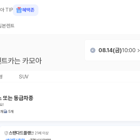
아 TIP
혜택존
일본렌트
08.14(금)
10:00
트카는 카모아
형
SUV
스 또는 동급차종
요!
2개
5개
스탠다드플랜
만 21세 이상