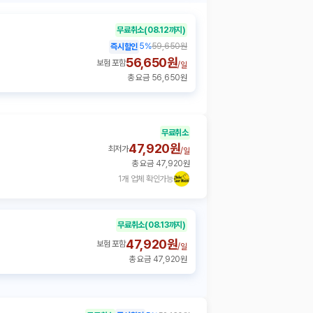
무료취소
(08.12까지)
5
%
59,650원
즉시할인
56,650원
보험 포함
/
일
총 요금 56,650원
무료취소
47,920원
최저가
/
일
총 요금 47,920원
1개 업체 확인가능
무료취소
(08.13까지)
47,920원
보험 포함
/
일
총 요금 47,920원