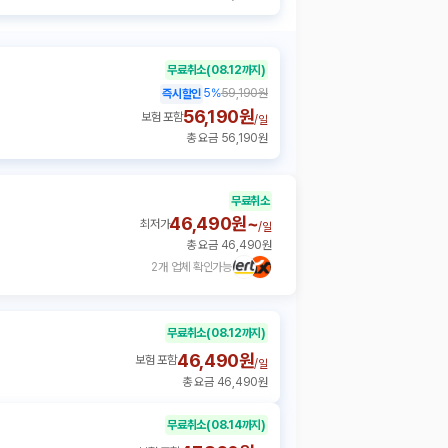
무료취소
(08.12까지)
5
%
59,190원
즉시할인
56,190원
보험 포함
/
일
총 요금 56,190원
무료취소
46,490원~
최저가
/
일
총 요금 46,490원
2개 업체 확인가능
무료취소
(08.12까지)
46,490원
보험 포함
/
일
총 요금 46,490원
무료취소
(08.14까지)