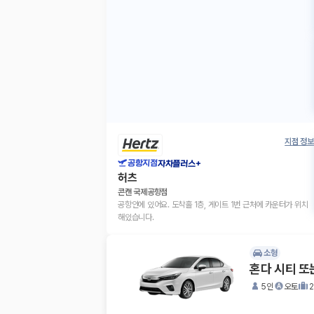
지점 정보
공항지점
자차플러스+
허츠
콘캔 국제공항점
공항안에 있어요. 도착홀 1층, 게이트 1번 근처에 카운터가 위치
해있습니다.
소형
혼다 시티 또
5인
오토