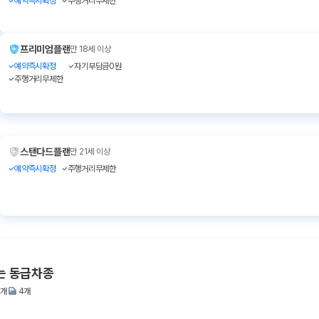
예약즉시확정
주행거리무제한
프리미엄플랜
만 18세 이상
예약즉시확정
자기부담금0원
주행거리무제한
스탠다드플랜
만 21세 이상
예약즉시확정
주행거리무제한
는 동급차종
2개
4개