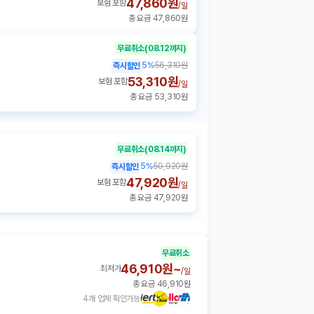
47,860원
보험 포함
/
일
총 요금 47,860원
무료취소
(08.12까지)
5
%
56,310원
즉시할인
53,310원
보험 포함
/
일
총 요금 53,310원
무료취소
(08.14까지)
5
%
50,920원
즉시할인
47,920원
보험 포함
/
일
총 요금 47,920원
무료취소
46,910원~
최저가
/
일
총 요금 46,910원
4개 업체 확인가능