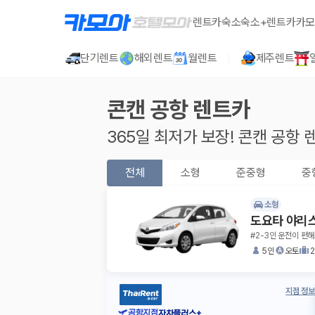
렌트카
숙소
숙소+렌트카
카모
단기렌트
해외렌트
월렌트
제주렌트
콘캔 공항
렌트카
365일 최저가 보장!
콘캔 공항
렌
전체
소형
준중형
중
소형
도요타 야리
#2-3인 운전이 편해
5인
오토
지점 정보
공항지점
자차플러스+