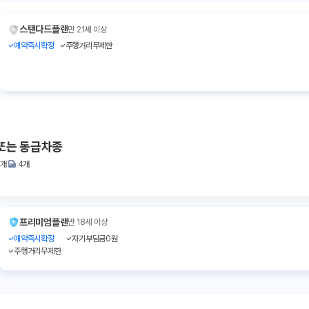
스탠다드플랜
만 21세 이상
예약즉시확정
주행거리무제한
또는 동급차종
2개
4개
프리미엄플랜
만 18세 이상
예약즉시확정
자기부담금0원
주행거리무제한