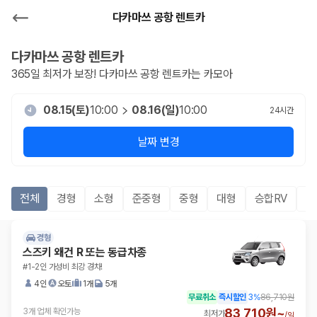
다카마쓰 공항 렌트카
다카마쓰 공항
렌트카
365일 최저가 보장!
다카마쓰 공항
렌트카는 카모아
08.15(토)
10:00
08.16(일)
10:00
24
시간
날짜 변경
전체
경형
소형
준중형
중형
대형
승합RV
S
경형
스즈키 왜건 R 또는 동급차종
#1-2인 가성비 최강 경차!
4인
오토
1개
5개
무료취소
즉시할인
3
%
86,710원
83,710원~
3개 업체 확인가능
최저가
/
일