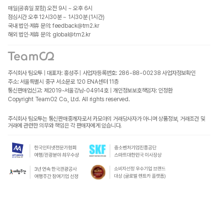
매일(공휴일 포함) 오전 9시 ~ 오후 6시
점심시간 오후 12시30분 ~ 1시30분 (1시간)
국내 법인·제휴 문의: feedback@tm2.kr
해외 법인·제휴 문의: global@tm2.kr
주식회사 팀오투 | 대표자: 홍성주 | 사업자등록번호: 286-88-00238
사업자정보확인
주소: 서울특별시 중구 서소문로 120 ENA센터 11층
통신판매업신고: 제2019-서울강남-04914호 | 개인정보보호책임자: 인정환
Copyright TeamO2 Co., Ltd. All rights reserved.
주식회사 팀오투는 통신판매중개자로서 카모아의 거래당사자가 아니며 상품정보, 거래조건 및
거래에 관련한 의무와 책임은 각 판매자에게 있습니다.