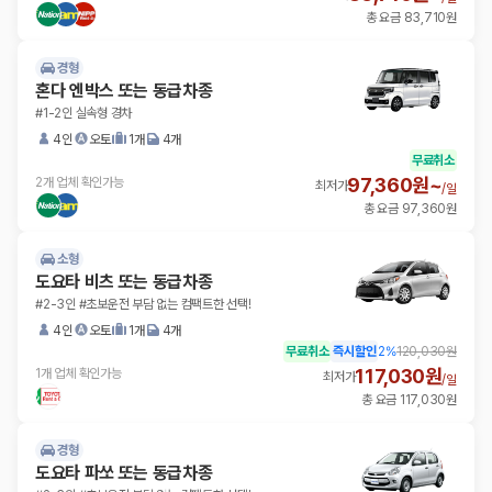
총 요금 83,710원
경형
혼다 엔박스 또는 동급차종
#1-2인 실속형 경차
4인
오토
1개
4개
무료취소
97,360원~
2개 업체 확인가능
최저가
/
일
총 요금 97,360원
소형
도요타 비츠 또는 동급차종
#2-3인 #초보운전 부담 없는 컴팩트한 선택!
4인
오토
1개
4개
무료취소
즉시할인
2
%
120,030원
117,030원
1개 업체 확인가능
최저가
/
일
총 요금 117,030원
경형
도요타 파쏘 또는 동급차종