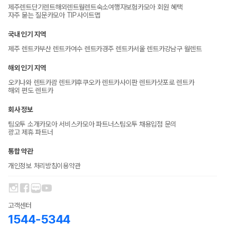
제주렌트
단기렌트
해외렌트
월렌트
숙소
여행자보험
카모아 회원 혜택
자주 묻는 질문
카모아 TIP
사이트맵
국내 인기 지역
제주 렌트카
부산 렌트카
여수 렌트카
경주 렌트카
서울 렌트카
강남구 월렌트
해외 인기 지역
오키나와 렌트카
괌 렌트카
후쿠오카 렌트카
사이판 렌트카
삿포로 렌트카
해외 편도 렌트카
회사 정보
팀오투 소개
카모아 서비스
카모아 파트너스
팀오투 채용
입점 문의
광고 제휴 파트너
통합 약관
개인정보 처리방침
이용약관
고객센터
1544-5344