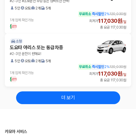
#2-3인 #초보운전 부담 없는 컴팩트한 선택!
5인
오토
2개
5개
무료취소
즉시할인
2
%
120,030원
117,030원
1개 업체 확인가능
최저가
/
일
총 요금 117,030원
소형
도요타 야리스 또는 동급차종
#2-3인 운전이 편해요!
5인
오토
2개
5개
무료취소
즉시할인
2
%
120,030원
117,030원
1개 업체 확인가능
최저가
/
일
총 요금 117,030원
더 보기
카모아 서비스