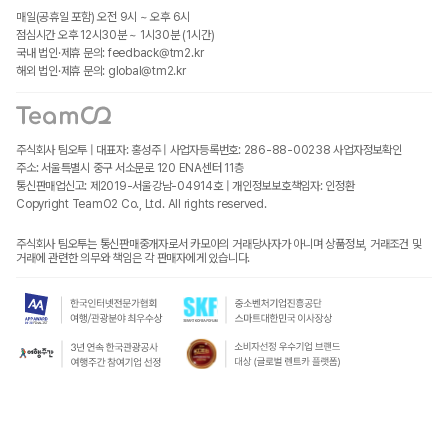
매일(공휴일 포함) 오전 9시 ~ 오후 6시
점심시간 오후 12시30분 ~ 1시30분 (1시간)
국내 법인·제휴 문의: feedback@tm2.kr
해외 법인·제휴 문의: global@tm2.kr
주식회사 팀오투 | 대표자: 홍성주 | 사업자등록번호: 286-88-00238
사업자정보확인
주소: 서울특별시 중구 서소문로 120 ENA센터 11층
통신판매업신고: 제2019-서울강남-04914호 | 개인정보보호책임자: 인정환
Copyright TeamO2 Co., Ltd. All rights reserved.
주식회사 팀오투는 통신판매중개자로서 카모아의 거래당사자가 아니며 상품정보, 거래조건 및
거래에 관련한 의무와 책임은 각 판매자에게 있습니다.