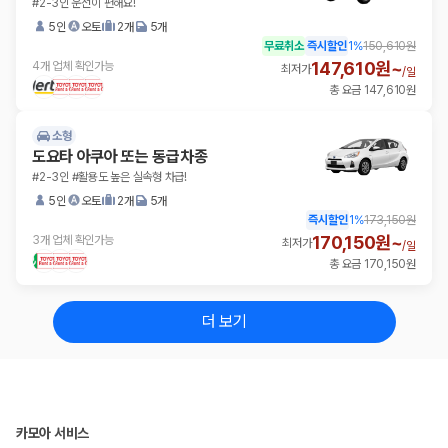
#2-3인 운전이 편해요!
5인
오토
2개
5개
무료취소
즉시할인
1
%
150,610원
147,610원~
4개 업체 확인가능
최저가
/
일
총 요금 147,610원
소형
도요타 아쿠아 또는 동급차종
#2-3인 #활용도 높은 실속형 차급!
5인
오토
2개
5개
즉시할인
1
%
173,150원
170,150원~
3개 업체 확인가능
최저가
/
일
총 요금 170,150원
더 보기
카모아 서비스