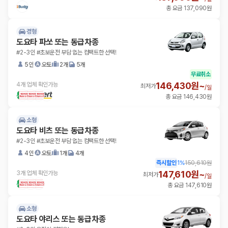
총 요금 137,090원
경형
도요타 파쏘 또는 동급차종
#2-3인 #초보운전 부담 없는 컴팩트한 선택!
5인
오토
2개
5개
무료취소
146,430원~
4개 업체 확인가능
최저가
/
일
총 요금 146,430원
소형
도요타 비츠 또는 동급차종
#2-3인 #초보운전 부담 없는 컴팩트한 선택!
4인
오토
1개
4개
즉시할인
1
%
150,610원
147,610원~
3개 업체 확인가능
최저가
/
일
총 요금 147,610원
소형
도요타 야리스 또는 동급차종