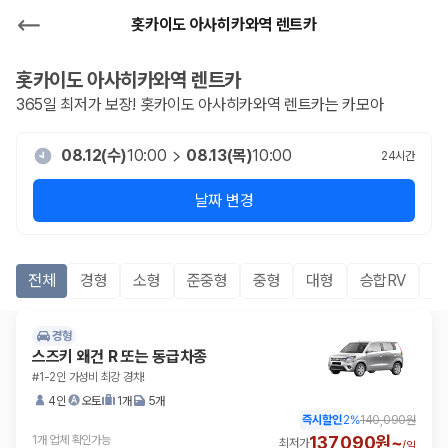
홋카이도 아사히카와역 렌트카
홋카이도 아사히카와역
렌트카
365일 최저가 보장!
홋카이도 아사히카와역
렌트카는 카모아
08.12(수)
10:00
08.13(목)
10:00
24
시간
날짜 변경
전체
경형
소형
준중형
중형
대형
승합RV
S
경형
스즈키 왜건 R 또는 동급차종
#1-2인 가성비 최강 경차!
4인
오토
1개
5개
즉시할인
2
%
140,090원
137,090원~
1개 업체 확인가능
최저가
/
일