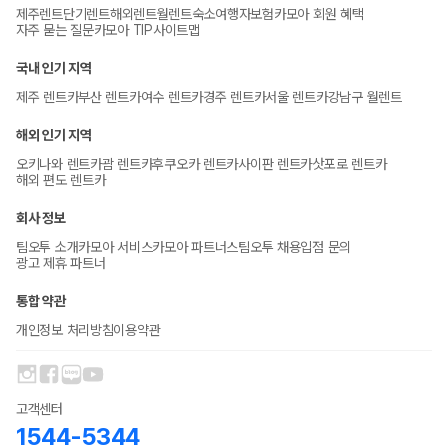
제주렌트
단기렌트
해외렌트
월렌트
숙소
여행자보험
카모아 회원 혜택
자주 묻는 질문
카모아 TIP
사이트맵
국내 인기 지역
제주 렌트카
부산 렌트카
여수 렌트카
경주 렌트카
서울 렌트카
강남구 월렌트
해외 인기 지역
오키나와 렌트카
괌 렌트카
후쿠오카 렌트카
사이판 렌트카
삿포로 렌트카
해외 편도 렌트카
회사 정보
팀오투 소개
카모아 서비스
카모아 파트너스
팀오투 채용
입점 문의
광고 제휴 파트너
통합 약관
개인정보 처리방침
이용약관
고객센터
1544-5344