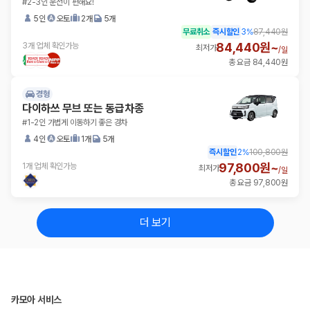
#2-3인 운전이 편해요!
5인
오토
2개
5개
무료취소
즉시할인
3
%
87,440원
84,440원~
3개 업체 확인가능
최저가
/
일
총 요금 84,440원
경형
다이하쓰 무브 또는 동급차종
#1-2인 가볍게 이동하기 좋은 경차
4인
오토
1개
5개
즉시할인
2
%
100,800원
97,800원~
1개 업체 확인가능
최저가
/
일
총 요금 97,800원
더 보기
카모아 서비스