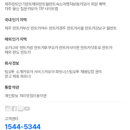
제주렌트
단기렌트
해외렌트
월렌트
숙소
여행자보험
카모아 회원 혜택
자주 묻는 질문
카모아 TIP
사이트맵
국내 인기 지역
제주 렌트카
부산 렌트카
여수 렌트카
경주 렌트카
서울 렌트카
강남구 월렌트
해외 인기 지역
오키나와 렌트카
괌 렌트카
후쿠오카 렌트카
사이판 렌트카
삿포로 렌트카
해외 편도 렌트카
회사 정보
팀오투 소개
카모아 서비스
카모아 파트너스
팀오투 채용
입점 문의
광고 제휴 파트너
통합 약관
개인정보 처리방침
이용약관
고객센터
1544-5344