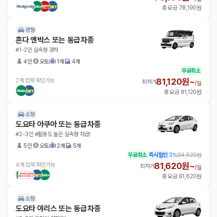
총 요금 78,190원
경형
혼다 엔박스 또는 동급차종
#1-2인 실속형 경차
4인
오토
1개
4개
무료취소
81,120원~
2개 업체 확인가능
최저가
/
일
총 요금 81,120원
소형
도요타 아쿠아 또는 동급차종
#2-3인 #활용도 높은 실속형 차급!
5인
오토
2개
5개
무료취소
즉시할인
3
%
84,620원
81,620원~
4개 업체 확인가능
최저가
/
일
총 요금 81,620원
소형
도요타 야리스 또는 동급차종