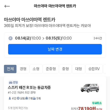
마쓰야마 마쓰야마역 렌트카
마쓰야마 마쓰야마역
렌트카
365일 최저가 보장!
마쓰야마 마쓰야마역
렌트카는 카모아
08.14(금)
10:00
08.15(토)
10:00
24
시간
날짜 변경
전체
경형
소형
준중형
중형
대형
승합RV
S
경형
스즈키 왜건 R 또는 동급차종
#1-2인 가성비 최강 경차!
4인
오토
1개
5개
무료취소
78,190원~
5개 업체 확인가능
최저가
/
일