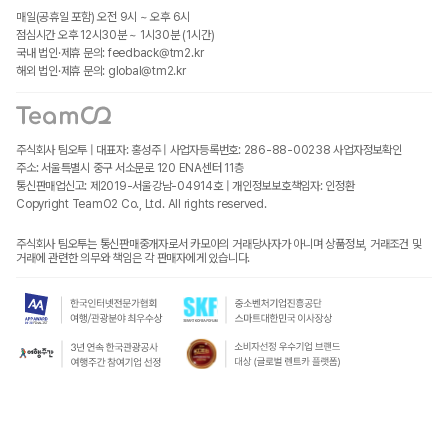
매일(공휴일 포함) 오전 9시 ~ 오후 6시
점심시간 오후 12시30분 ~ 1시30분 (1시간)
국내 법인·제휴 문의: feedback@tm2.kr
해외 법인·제휴 문의: global@tm2.kr
주식회사 팀오투 | 대표자: 홍성주 | 사업자등록번호: 286-88-00238
사업자정보확인
주소: 서울특별시 중구 서소문로 120 ENA센터 11층
통신판매업신고: 제2019-서울강남-04914호 | 개인정보보호책임자: 인정환
Copyright TeamO2 Co., Ltd. All rights reserved.
주식회사 팀오투는 통신판매중개자로서 카모아의 거래당사자가 아니며 상품정보, 거래조건 및
거래에 관련한 의무와 책임은 각 판매자에게 있습니다.