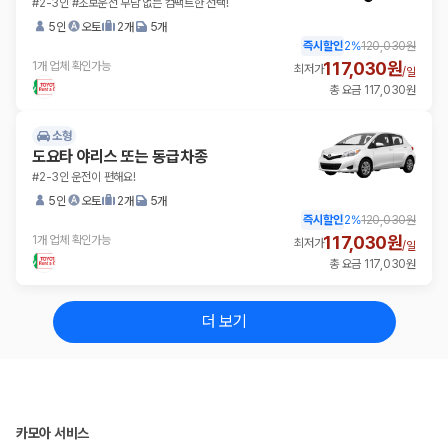
#2-3인 #초보운전 부담 없는 컴팩트한 선택!
5인
오토
2개
5개
즉시할인
2
%
120,030원
117,030원
1개 업체 확인가능
최저가
/
일
총 요금 117,030원
소형
도요타 야리스 또는 동급차종
#2-3인 운전이 편해요!
5인
오토
2개
5개
즉시할인
2
%
120,030원
117,030원
1개 업체 확인가능
최저가
/
일
총 요금 117,030원
더 보기
카모아 서비스