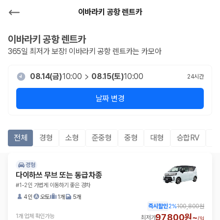
이바라키 공항 렌트카
이바라키 공항
렌트카
365일 최저가 보장!
이바라키 공항
렌트카는 카모아
08.14(금)
10:00
08.15(토)
10:00
24
시간
날짜 변경
전체
경형
소형
준중형
중형
대형
승합RV
S
경형
다이하쓰 무브 또는 동급차종
#1-2인 가볍게 이동하기 좋은 경차
4인
오토
1개
5개
즉시할인
2
%
100,800원
97,800원~
1개 업체 확인가능
최저가
/
일