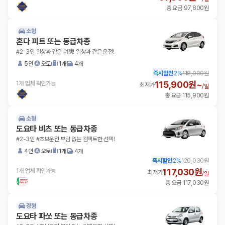
총 요금 97,800원
소형
혼다 피트 또는 동급차종
#2-3인 일상과 같은 여행! 일상과 같은 운전!
5인
오토
1개
4개
즉시할인
2
%
118,900원
115,900원~
1개 업체 확인가능
최저가
/
일
총 요금 115,900원
소형
도요타 비츠 또는 동급차종
#2-3인 #초보운전 부담 없는 컴팩트한 선택!
4인
오토
1개
4개
즉시할인
2
%
120,030원
117,030원
1개 업체 확인가능
최저가
/
일
총 요금 117,030원
경형
도요타 파쏘 또는 동급차종