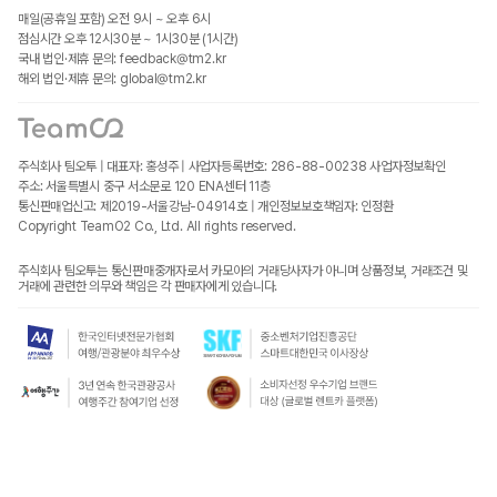
매일(공휴일 포함) 오전 9시 ~ 오후 6시
점심시간 오후 12시30분 ~ 1시30분 (1시간)
국내 법인·제휴 문의: feedback@tm2.kr
해외 법인·제휴 문의: global@tm2.kr
주식회사 팀오투 | 대표자: 홍성주 | 사업자등록번호: 286-88-00238
사업자정보확인
주소: 서울특별시 중구 서소문로 120 ENA센터 11층
통신판매업신고: 제2019-서울강남-04914호 | 개인정보보호책임자: 인정환
Copyright TeamO2 Co., Ltd. All rights reserved.
주식회사 팀오투는 통신판매중개자로서 카모아의 거래당사자가 아니며 상품정보, 거래조건 및
거래에 관련한 의무와 책임은 각 판매자에게 있습니다.