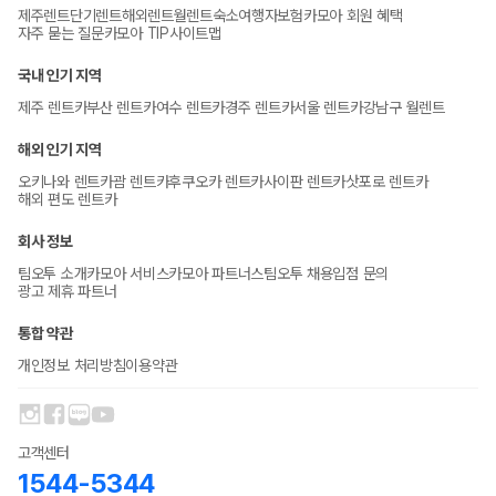
제주렌트
단기렌트
해외렌트
월렌트
숙소
여행자보험
카모아 회원 혜택
자주 묻는 질문
카모아 TIP
사이트맵
국내 인기 지역
제주 렌트카
부산 렌트카
여수 렌트카
경주 렌트카
서울 렌트카
강남구 월렌트
해외 인기 지역
오키나와 렌트카
괌 렌트카
후쿠오카 렌트카
사이판 렌트카
삿포로 렌트카
해외 편도 렌트카
회사 정보
팀오투 소개
카모아 서비스
카모아 파트너스
팀오투 채용
입점 문의
광고 제휴 파트너
통합 약관
개인정보 처리방침
이용약관
고객센터
1544-5344