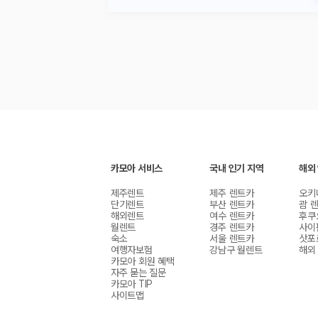
카모아 서비스
국내 인기 지역
해외
제주렌트
제주 렌트카
오키
단기렌트
부산 렌트카
괌 
해외렌트
여수 렌트카
후쿠
월렌트
경주 렌트카
사이
숙소
서울 렌트카
삿포
여행자보험
강남구 월렌트
해외
카모아 회원 혜택
자주 묻는 질문
카모아 TIP
사이트맵