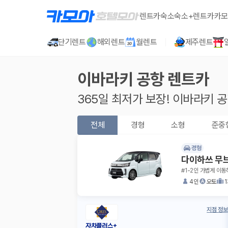
렌트카
숙소
숙소+렌트카
카모
단기렌트
해외렌트
월렌트
제주렌트
이바라키 공항
렌트카
365일 최저가 보장!
이바라키 
전체
경형
소형
준중
경형
다이하쓰 무
#1-2인 가볍게 이동
4인
오토
지점 정보
자차플러스+