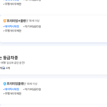
주행거리무제한
+
프리미엄
플랜
만 18세 이상
예약즉시확정
자기부담금0원
주행거리무제한
는 동급차종
 여행! 일상과 같은 운전!
1개
4개
프리미엄플랜
만 18세 이상
예약즉시확정
자기부담금0원
주행거리무제한