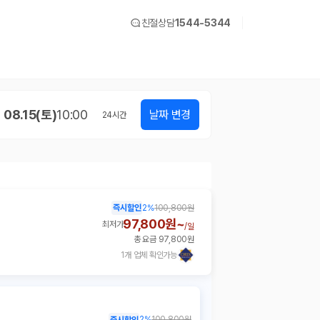
친절상담
1544-5344
08.15(토)
10:00
날짜 변경
24
시간
즉시할인
2
%
100,800원
97,800원~
최저가
/
일
총 요금 97,800원
1개 업체 확인가능
2
%
100,800원
즉시할인