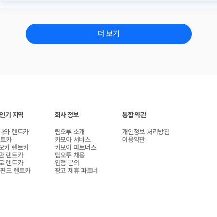
더 보기
 인기 지역
회사 정보
통합 약관
나와 렌트카
팀오투 소개
개인정보 처리방침
렌트카
카모아 서비스
이용약관
오카 렌트카
카모아 파트너스
판 렌트카
팀오투 채용
로 렌트카
입점 문의
 편도 렌트카
광고 제휴 파트너