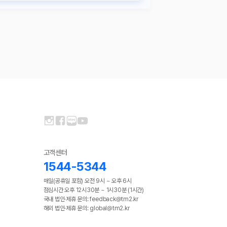
고객센터
1544-5344
매일(공휴일 포함) 오전 9시 ~ 오후 6시
점심시간 오후 12시30분 ~ 1시30분 (1시간)
국내 법인·제휴 문의: feedback@tm2.kr
해외 법인·제휴 문의: global@tm2.kr