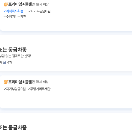
+
프리미엄
플랜
만 18세 이상
예약즉시확정
자기부담금0원
주행거리무제한
또는 동급차종
부담 없는 컴팩트한 선택!
1개
4개
+
프리미엄
플랜
만 18세 이상
자기부담금0원
주행거리무제한
또는 동급차종