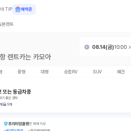
아 TIP
혜택존
일본렌트
08.14(금)
10:00
공항
렌트카는 카모아
형
중형
대형
승합RV
SUV
왜건
브 또는 동급차종
하기 좋은 경차
1개
5개
프리미엄플랜
만 18세 이상
예약즉시확정
자기부담금0원