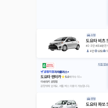
소형
도요타 비츠 
#2-3인 #초보운전 
4인
오토
지점 정보
공항지점
자차플러스+
도요타 렌터카
5.0
예약수
10+
이바라키 공항점
공항밖에 있어요. 셔틀 버스 이용이 가능합니다.
경형
도요타 파쏘 