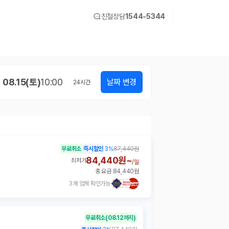
친절상담
1544-5344
08.15(토)
10:00
날짜 변경
24
시간
무료취소
즉시할인
3
%
87,440원
84,440원~
최저가
/
일
총 요금 84,440원
3개 업체 확인가능
무료취소
(08.12까지)