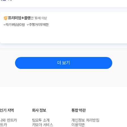
+
프리미엄
플랜
만 18세 이상
자기부담금0원
주행거리무제한
더 보기
 인기 지역
회사 정보
통합 약관
나와 렌트카
팀오투 소개
개인정보 처리방침
렌트카
카모아 서비스
이용약관