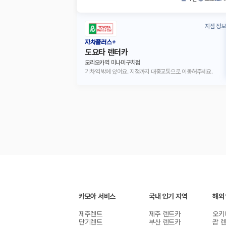
지점 정보
자차플러스+
도요타 렌터카
모리오카역 미나미구치점
기차역 밖에 있어요. 지점까지 대중교통으로 이동해주세요.
카모아 서비스
국내 인기 지역
해외
제주렌트
제주 렌트카
오키
단기렌트
부산 렌트카
괌 