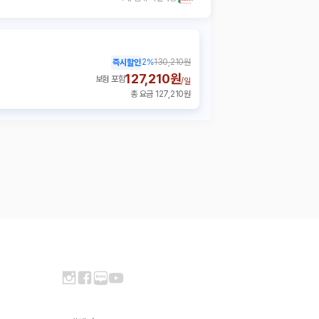
2
%
130,210원
즉시할인
127,210원
보험 포함
/
일
총 요금 127,210원