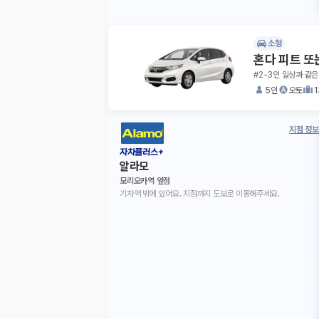
소형
혼다 피트 또
#2-3인 일상과 같은
5인
오토
지점 정보
자차플러스+
알라모
모리오카역 앞점
기차역 밖에 있어요. 지점까지 도보로 이동해주세요.