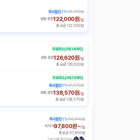
2
%
125,000원
즉시할인
122,000원
보험 포함
/
일
총 요금 122,000원
무료취소
(08.14까지)
126,620원
보험 포함
/
일
총 요금 126,620원
무료취소
(08.13까지)
2
%
141,570원
즉시할인
138,570원
보험 포함
/
일
총 요금 138,570원
즉시할인
2
%
100,800원
97,800원~
최저가
/
일
총 요금 97,800원
2개 업체 확인가능