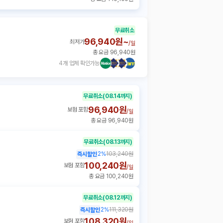
무료취소
96,940원~
최저가
/
일
총 요금 96,940원
4개 업체 확인가능
무료취소
(08.14까지)
96,940원
보험 포함
/
일
총 요금 96,940원
무료취소
(08.13까지)
2
%
103,240원
즉시할인
100,240원
보험 포함
/
일
총 요금 100,240원
무료취소
(08.12까지)
2
%
111,320원
즉시할인
108,320원
보험 포함
/
일