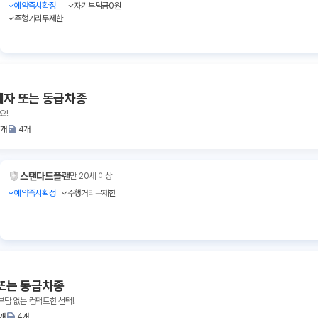
예약즉시확정
자기부담금0원
주행거리무제한
레자 또는 동급차종
요!
2개
4개
스탠다드플랜
만 20세 이상
예약즉시확정
주행거리무제한
또는 동급차종
부담 없는 컴팩트한 선택!
1개
4개