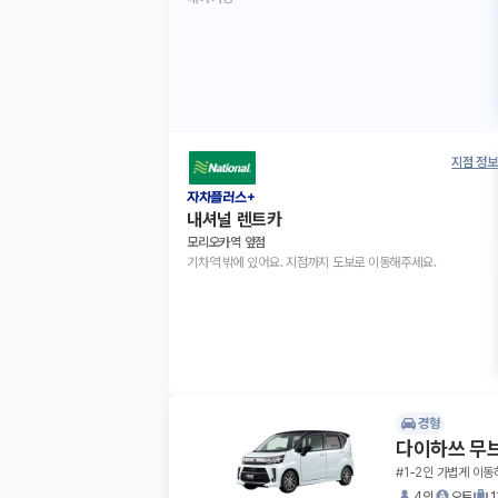
지점 정보
자차플러스+
내셔널 렌트카
모리오카역 앞점
기차역 밖에 있어요. 지점까지 도보로 이동해주세요.
경형
다이하쓰 무
#1-2인 가볍게 이동
4인
오토