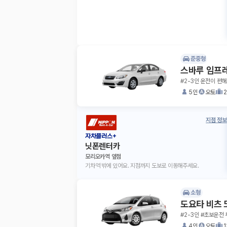
준중형
스바루 임프
#2-3인 운전이 편해
5인
오토
지점 정보
자차플러스+
닛폰렌터카
모리오카역 앞점
기차역 밖에 있어요. 지점까지 도보로 이동해주세요.
소형
도요타 비츠 
#2-3인 #초보운전 
4인
오토