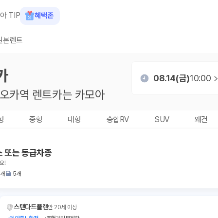
아 TIP
혜택존
일본렌트
카
08.14(금)
10:00
리오카역
렌트카는 카모아
형
중형
대형
승합RV
SUV
왜건
스 또는 동급차종
요!
2개
5개
스탠다드플랜
만 20세 이상