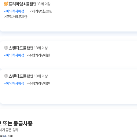
+
프리미엄
플랜
만 18세 이상
예약즉시확정
자기부담금0원
주행거리무제한
스탠다드플랜
만 18세 이상
예약즉시확정
주행거리무제한
스탠다드플랜
만 18세 이상
예약즉시확정
주행거리무제한
브 또는 동급차종
하기 좋은 경차
1개
5개