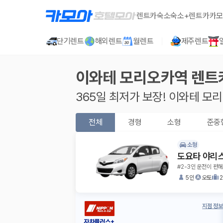
렌트카
숙소
숙소+렌트카
카모
단기렌트
해외렌트
월렌트
제주렌트
이와테 모리오카역
렌트
365일 최저가 보장!
이와테 모
전체
경형
소형
준중
소형
도요타 야리
#2-3인 운전이 편해
5인
오토
지점 정보
자차플러스+