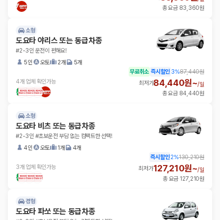
총 요금 83,360원
소형
도요타 야리스 또는 동급차종
#2-3인 운전이 편해요!
5인
오토
2개
5개
무료취소
즉시할인
3
%
87,440원
84,440원~
4개 업체 확인가능
최저가
/
일
총 요금 84,440원
소형
도요타 비츠 또는 동급차종
#2-3인 #초보운전 부담 없는 컴팩트한 선택!
4인
오토
1개
4개
즉시할인
2
%
130,210원
127,210원~
3개 업체 확인가능
최저가
/
일
총 요금 127,210원
경형
도요타 파쏘 또는 동급차종