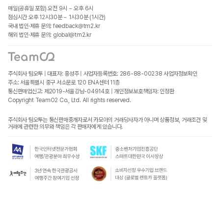
매일(공휴일 포함) 오전 9시 ~ 오후 6시
점심시간 오후 12시30분 ~ 1시30분 (1시간)
국내 법인·제휴 문의: feedback@tm2.kr
해외 법인·제휴 문의: global@tm2.kr
주식회사 팀오투 | 대표자: 홍성주 | 사업자등록번호: 286-88-00238
사업자정보확인
주소: 서울특별시 중구 서소문로 120 ENA센터 11층
통신판매업신고: 제2019-서울강남-04914호 | 개인정보보호책임자: 인정환
Copyright TeamO2 Co., Ltd. All rights reserved.
주식회사 팀오투는 통신판매중개자로서 카모아의 거래당사자가 아니며 상품정보, 거래조건 및
거래에 관련한 의무와 책임은 각 판매자에게 있습니다.