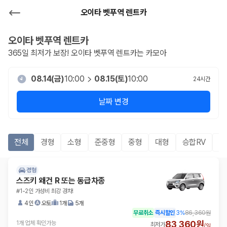
오이타 벳푸역 렌트카
오이타 벳푸역
렌트카
365일 최저가 보장!
오이타 벳푸역
렌트카는 카모아
08.14(금)
10:00
08.15(토)
10:00
24
시간
날짜 변경
전체
경형
소형
준중형
중형
대형
승합RV
S
경형
스즈키 왜건 R 또는 동급차종
#1-2인 가성비 최강 경차!
4인
오토
1개
5개
무료취소
즉시할인
3
%
86,360원
83,360원
1개 업체 확인가능
최저가
/
일