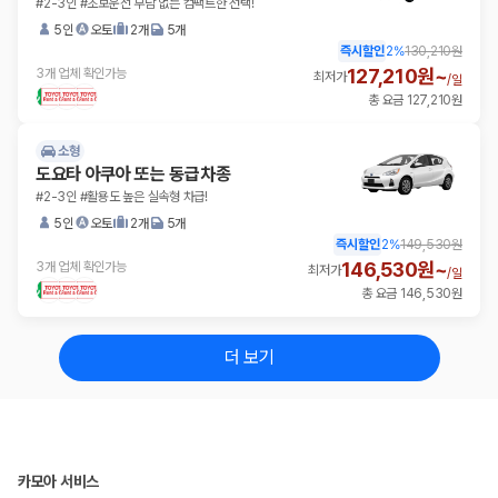
#2-3인 #초보운전 부담 없는 컴팩트한 선택!
5인
오토
2개
5개
즉시할인
2
%
130,210원
127,210원~
3개 업체 확인가능
최저가
/
일
총 요금 127,210원
소형
도요타 아쿠아 또는 동급차종
#2-3인 #활용도 높은 실속형 차급!
5인
오토
2개
5개
즉시할인
2
%
149,530원
146,530원~
3개 업체 확인가능
최저가
/
일
총 요금 146,530원
더 보기
카모아 서비스