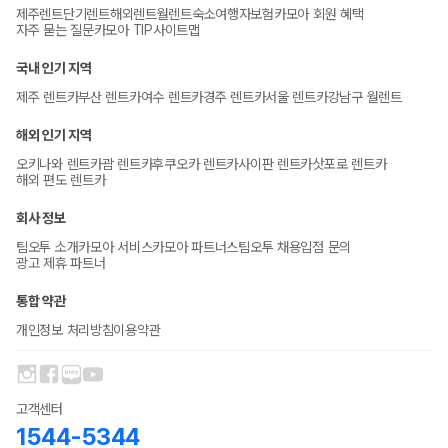
제주렌트
단기렌트
해외렌트
월렌트
숙소
여행자보험
카모아 회원 혜택
자주 묻는 질문
카모아 TIP
사이트맵
국내 인기 지역
제주 렌트카
부산 렌트카
여수 렌트카
경주 렌트카
서울 렌트카
강남구 월렌트
해외 인기 지역
오키나와 렌트카
괌 렌트카
후쿠오카 렌트카
사이판 렌트카
삿포로 렌트카
해외 편도 렌트카
회사 정보
팀오투 소개
카모아 서비스
카모아 파트너스
팀오투 채용
입점 문의
광고 제휴 파트너
통합 약관
개인정보 처리방침
이용약관
고객센터
1544-5344