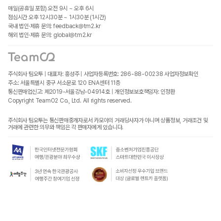
매일(공휴일 포함) 오전 9시 ~ 오후 6시
점심시간 오후 12시30분 ~ 1시30분 (1시간)
국내 법인·제휴 문의: feedback@tm2.kr
해외 법인·제휴 문의: global@tm2.kr
주식회사 팀오투 | 대표자: 홍성주 | 사업자등록번호: 286-88-00238
사업자정보확인
주소: 서울특별시 중구 서소문로 120 ENA센터 11층
통신판매업신고: 제2019-서울강남-04914호 | 개인정보보호책임자: 인정환
Copyright TeamO2 Co., Ltd. All rights reserved.
주식회사 팀오투는 통신판매중개자로서 카모아의 거래당사자가 아니며 상품정보, 거래조건 및
거래에 관련한 의무와 책임은 각 판매자에게 있습니다.