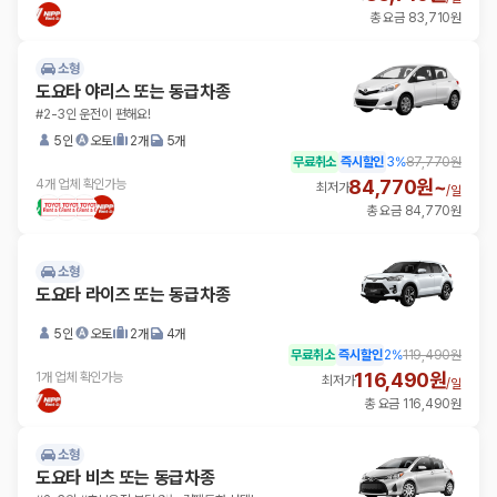
총 요금 83,710원
소형
도요타 야리스 또는 동급차종
#2-3인 운전이 편해요!
5인
오토
2개
5개
무료취소
즉시할인
3
%
87,770원
84,770원~
4개 업체 확인가능
최저가
/
일
총 요금 84,770원
소형
도요타 라이즈 또는 동급차종
5인
오토
2개
4개
무료취소
즉시할인
2
%
119,490원
116,490원
1개 업체 확인가능
최저가
/
일
총 요금 116,490원
소형
도요타 비츠 또는 동급차종