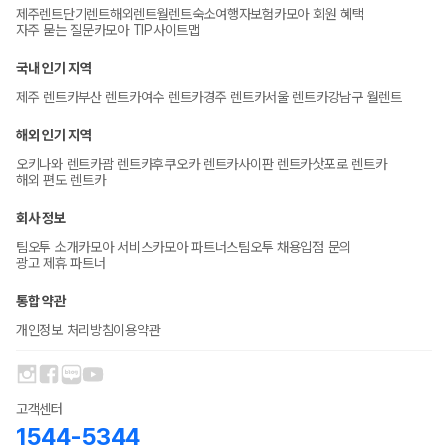
제주렌트
단기렌트
해외렌트
월렌트
숙소
여행자보험
카모아 회원 혜택
자주 묻는 질문
카모아 TIP
사이트맵
국내 인기 지역
제주 렌트카
부산 렌트카
여수 렌트카
경주 렌트카
서울 렌트카
강남구 월렌트
해외 인기 지역
오키나와 렌트카
괌 렌트카
후쿠오카 렌트카
사이판 렌트카
삿포로 렌트카
해외 편도 렌트카
회사 정보
팀오투 소개
카모아 서비스
카모아 파트너스
팀오투 채용
입점 문의
광고 제휴 파트너
통합 약관
개인정보 처리방침
이용약관
고객센터
1544-5344