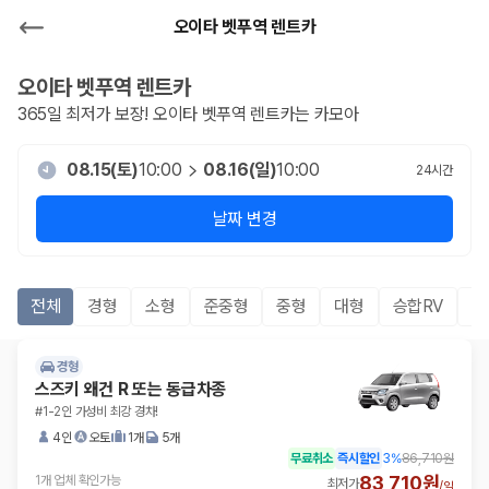
오이타 벳푸역 렌트카
오이타 벳푸역
렌트카
365일 최저가 보장!
오이타 벳푸역
렌트카는 카모아
08.15(토)
10:00
08.16(일)
10:00
24
시간
날짜 변경
전체
경형
소형
준중형
중형
대형
승합RV
S
경형
스즈키 왜건 R 또는 동급차종
#1-2인 가성비 최강 경차!
4인
오토
1개
5개
무료취소
즉시할인
3
%
86,710원
83,710원
1개 업체 확인가능
최저가
/
일