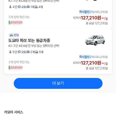
#2-3인 #초보운전 부담 없는 컴팩트한 선택!
4인
오토
1개
4개
즉시할인
2
%
130,210원
127,210원~
3개 업체 확인가능
최저가
/
일
총 요금 127,210원
경형
도요타 파쏘 또는 동급차종
#2-3인 #초보운전 부담 없는 컴팩트한 선택!
5인
오토
2개
5개
즉시할인
2
%
130,210원
127,210원~
3개 업체 확인가능
최저가
/
일
총 요금 127,210원
더 보기
카모아 서비스