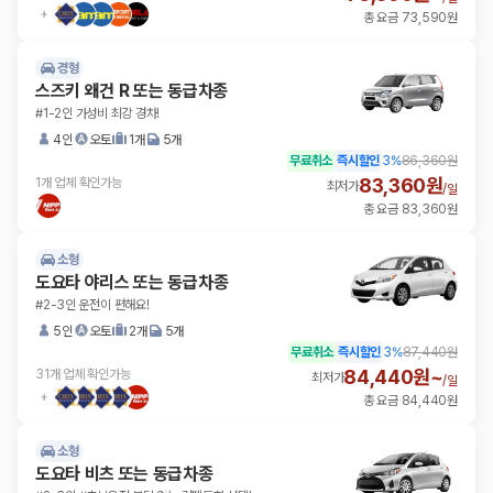
총 요금 73,590원
경형
스즈키 왜건 R 또는 동급차종
#1-2인 가성비 최강 경차!
4인
오토
1개
5개
무료취소
즉시할인
3
%
86,360원
83,360원
1개 업체 확인가능
최저가
/
일
총 요금 83,360원
소형
도요타 야리스 또는 동급차종
#2-3인 운전이 편해요!
5인
오토
2개
5개
무료취소
즉시할인
3
%
87,440원
84,440원~
31개 업체 확인가능
최저가
/
일
총 요금 84,440원
소형
도요타 비츠 또는 동급차종