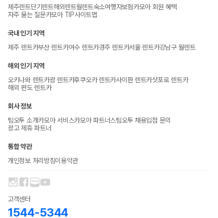
제주렌트
단기렌트
해외렌트
월렌트
숙소
여행자보험
카모아 회원 혜택
자주 묻는 질문
카모아 TIP
사이트맵
국내 인기 지역
제주 렌트카
부산 렌트카
여수 렌트카
경주 렌트카
서울 렌트카
강남구 월렌트
해외 인기 지역
오키나와 렌트카
괌 렌트카
후쿠오카 렌트카
사이판 렌트카
삿포로 렌트카
해외 편도 렌트카
회사 정보
팀오투 소개
카모아 서비스
카모아 파트너스
팀오투 채용
입점 문의
광고 제휴 파트너
통합 약관
개인정보 처리방침
이용약관
고객센터
1544-5344