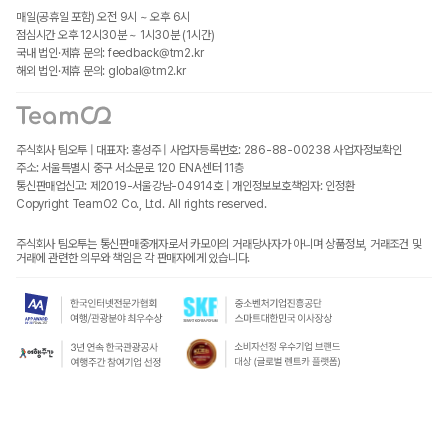
매일(공휴일 포함) 오전 9시 ~ 오후 6시
점심시간 오후 12시30분 ~ 1시30분 (1시간)
국내 법인·제휴 문의: feedback@tm2.kr
해외 법인·제휴 문의: global@tm2.kr
주식회사 팀오투 | 대표자: 홍성주 | 사업자등록번호: 286-88-00238
사업자정보확인
주소: 서울특별시 중구 서소문로 120 ENA센터 11층
통신판매업신고: 제2019-서울강남-04914호 | 개인정보보호책임자: 인정환
Copyright TeamO2 Co., Ltd. All rights reserved.
주식회사 팀오투는 통신판매중개자로서 카모아의 거래당사자가 아니며 상품정보, 거래조건 및
거래에 관련한 의무와 책임은 각 판매자에게 있습니다.