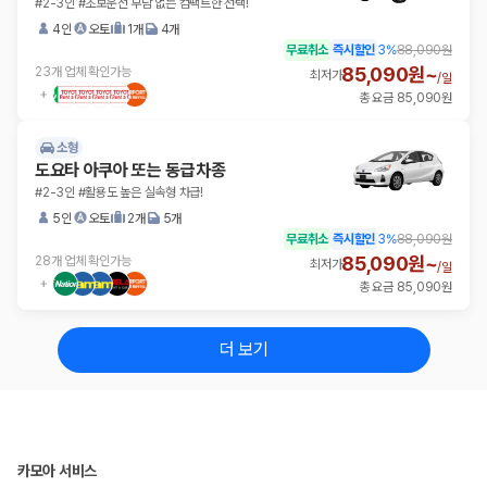
#2-3인 #초보운전 부담 없는 컴팩트한 선택!
4인
오토
1개
4개
무료취소
즉시할인
3
%
88,090원
85,090원~
23개 업체 확인가능
최저가
/
일
총 요금 85,090원
소형
도요타 아쿠아 또는 동급차종
#2-3인 #활용도 높은 실속형 차급!
5인
오토
2개
5개
무료취소
즉시할인
3
%
88,090원
85,090원~
28개 업체 확인가능
최저가
/
일
총 요금 85,090원
더 보기
카모아 서비스