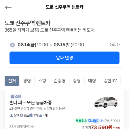
도쿄 신주쿠역 렌트카
도쿄 신주쿠역
렌트카
365일 최저가 보장!
도쿄 신주쿠역
렌트카는 카모아
08.14(금)
10:00
08.15(토)
10:00
24
시간
날짜 변경
전체
경형
소형
준중형
중형
대형
승합RV
S
소형
혼다 피트 또는 동급차종
#2-3인 일상과 같은 여행! 일상과 같은 운전!
5인
오토
1개
4개
무료취소
즉시할인
3
%
76,590원
73,590원~
22개 업체 확인가능
최저가
/
일